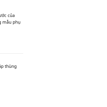
rước của
ng mẫu phụ
nắp thùng