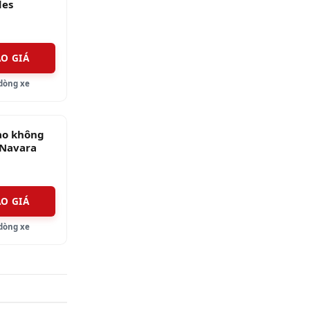
des
ÁO GIÁ
dòng xe
ao không
 Navara
ÁO GIÁ
dòng xe