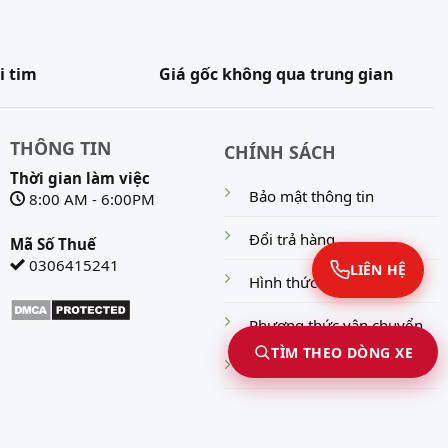
i tim
Giá gốc không qua trung gian
THÔNG TIN
CHÍNH SÁCH
Thời gian làm việc
Bảo mật thông tin
8:00 AM - 6:00PM
Đổi trả hàng
Mã Số Thuế
0306415241
LIÊN HỆ
Hình thức thanh toán
Phương thức vận chuyển
TÌM THEO DÒNG XE
Chính sách bảo hành