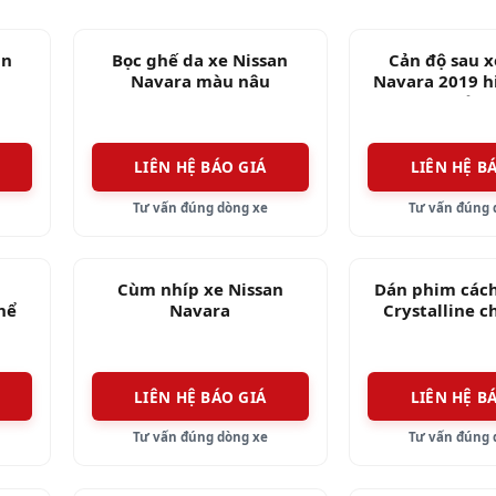
ụ kiện và trang bị mới giúp tăng độ ‘hầm hố’ và tiệ
an
Bọc ghế da xe Nissan
Cản độ sau x
Navara màu nâu
Navara 2019 h
Thái L
LIÊN HỆ BÁO GIÁ
LIÊN HỆ B
Tư vấn đúng dòng xe
Tư vấn đúng 
Cùm nhíp xe Nissan
Dán phim cách
hể
Navara
Crystalline c
san
Nava
LIÊN HỆ BÁO GIÁ
LIÊN HỆ B
Tư vấn đúng dòng xe
Tư vấn đúng 