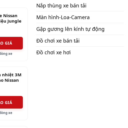
Nắp thùng xe bán tải
n nghi.
e Nissan
Màn hình-Loa-Camera
iệu Jungle
an
Gập gương lên kính tự động
Đồ chơi xe bán tải
ÁO GIÁ
Đồ chơi xe hơi
dòng xe
 nhiệt 3M
ho Nissan
ra
ÁO GIÁ
dòng xe