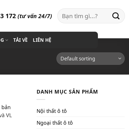
Search
3 172
(tư vấn 24/7)
for:
OG
TẢI VỀ
LIÊN HỆ
DANH MỤC SẢN PHẨM
n bản
Nội thất ô tô
và VL
Ngoại thất ô tô