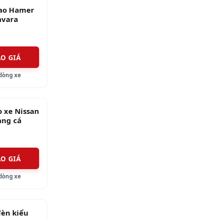
ao Hamer
avara
ÁO GIÁ
dòng xe
 xe Nissan
ng cá
ÁO GIÁ
dòng xe
đèn kiểu