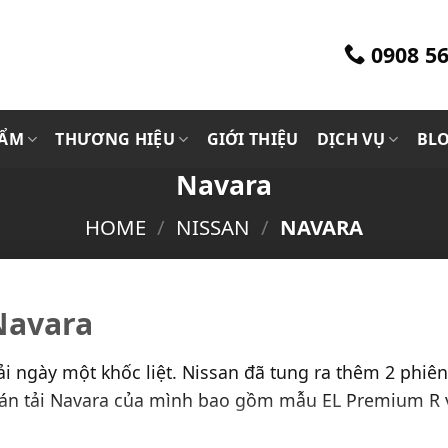
0908 56
HẨM
THƯƠNG HIỆU
GIỚI THIỆU
DỊCH VỤ
BL
Navara
HOME
/
NISSAN
/
NAVARA
Navara
ải ngày một khốc liệt. Nissan đã tung ra thêm 2 phiê
án tải Navara của mình bao gồm mẫu EL Premium R 