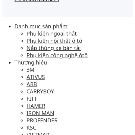
Danh mục sản phẩm
Phụ kiện ngoại thất
Phụ kiện nội thất ô tô
Nắp thùng xe bán tải
Phụ kiện công nghệ ôtô
Thương hiệu
3M
ATIVUS
ARB
CARRYBOY
FITT
HAMER
IRON MAN
PROFENDER
KSC
VIETMAP