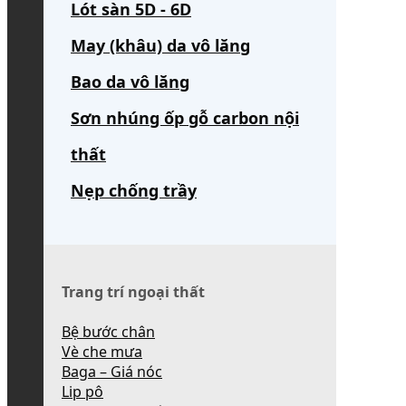
Lót sàn 5D - 6D
May (khâu) da vô lăng
Bao da vô lăng
Sơn nhúng ốp gỗ carbon nội
thất
Nẹp chống trầy
Trang trí ngoại thất
Bệ bước chân
Vè che mưa
Baga – Giá nóc
Lip pô