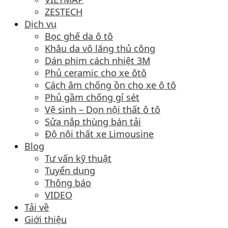
ZESTECH
Dịch vụ
Bọc ghế da ô tô
Khâu da vô lăng thủ công
Dán phim cách nhiệt 3M
Phủ ceramic cho xe ôtô
Cách âm chống ồn cho xe ô tô
Phủ gầm chống gỉ sét
Vệ sinh – Dọn nội thất ô tô
Sửa nắp thùng bán tải
Độ nội thất xe Limousine
Blog
Tư vấn kỹ thuật
Tuyển dụng
Thông báo
VIDEO
Tải về
Giới thiệu