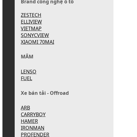
Brand công nghệ ô tô
ZESTECH
ELLIVIEW
VIETMAP
SONYCVIEW
XIAOMI 70MAI
MÂM
LENSO
FUEL
Xe bán tải - Offroad
ARB
CARRYBOY
HAMER
IRONMAN
PROFENDER