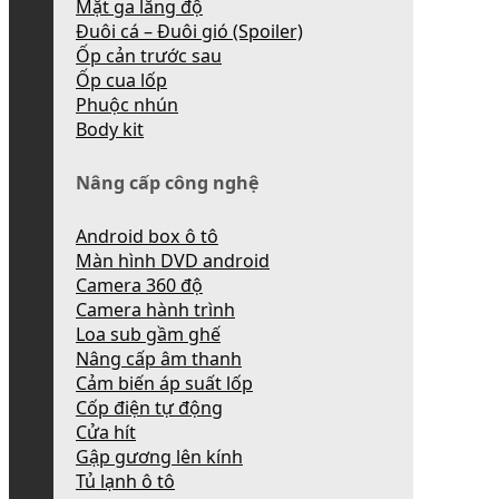
Mặt ga lăng độ
Đuôi cá – Đuôi gió (Spoiler)
Ốp cản trước sau
Ốp cua lốp
Phuộc nhún
Body kit
Nâng cấp công nghệ
Android box ô tô
Màn hình DVD android
Camera 360 độ
Camera hành trình
Loa sub gầm ghế
Nâng cấp âm thanh
Cảm biến áp suất lốp
Cốp điện tự động
Cửa hít
Gập gương lên kính
Tủ lạnh ô tô