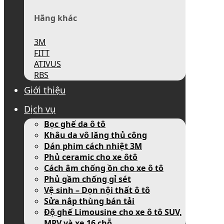
Hãng khác
3M
FITT
ATIVUS
RBS
Giới thiệu
Dịch vụ
Bọc ghế da ô tô
Khâu da vô lăng thủ công
Dán phim cách nhiệt 3M
Phủ ceramic cho xe ôtô
Cách âm chống ồn cho xe ô tô
Phủ gầm chống gỉ sét
Vệ sinh – Dọn nội thất ô tô
Sửa nắp thùng bán tải
Độ ghế Limousine cho xe ô tô SUV,
MPV và xe 16 chỗ