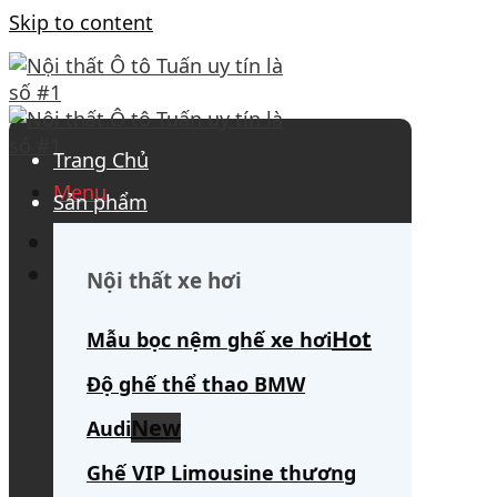
Skip to content
Trang Chủ
Menu
Sản phẩm
0908 563 172
(tư vấn 24/7)
Search for:
Nội thất xe hơi
Mẫu bọc nệm ghế xe hơi
Độ ghế thể thao BMW
Audi
Ghế VIP Limousine thương