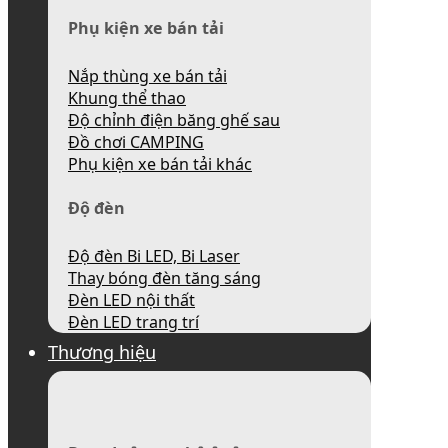
Phụ kiện xe bán tải
Nắp thùng xe bán tải
Khung thể thao
Độ chỉnh điện băng ghế sau
Đồ chơi CAMPING
Phụ kiện xe bán tải khác
Độ đèn
Độ đèn Bi LED, Bi Laser
Thay bóng đèn tăng sáng
Đèn LED nội thất
Đèn LED trang trí
Thương hiệu