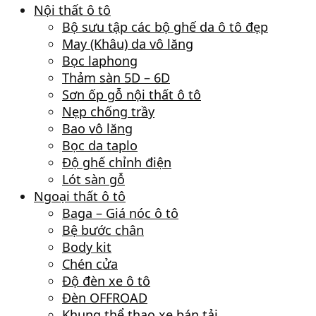
Nội thất ô tô
Bộ sưu tập các bộ ghế da ô tô đẹp
May (Khâu) da vô lăng
Bọc laphong
Thảm sàn 5D – 6D
Sơn ốp gỗ nội thất ô tô
Nẹp chống trầy
Bao vô lăng
Bọc da taplo
Độ ghế chỉnh điện
Lót sàn gỗ
Ngoại thất ô tô
Baga – Giá nóc ô tô
Bệ bước chân
Body kit
Chén cửa
Độ đèn xe ô tô
Đèn OFFROAD
Khung thể thao xe bán tải