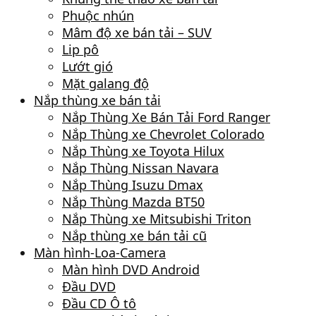
Phuộc nhún
Mâm độ xe bán tải – SUV
Lip pô
Lướt gió
Mặt galang độ
Nắp thùng xe bán tải
Nắp Thùng Xe Bán Tải Ford Ranger
Nắp Thùng xe Chevrolet Colorado
Nắp Thùng xe Toyota Hilux
Nắp Thùng Nissan Navara
Nắp Thùng Isuzu Dmax
Nắp Thùng Mazda BT50
Nắp Thùng xe Mitsubishi Triton
Nắp thùng xe bán tải cũ
Màn hình-Loa-Camera
Màn hình DVD Android
Đầu DVD
Đầu CD Ô tô