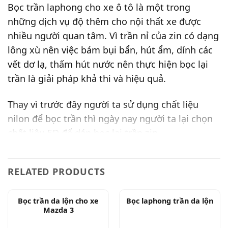
Bọc trần laphong cho xe ô tô là một trong
những dịch vụ độ thêm cho nội thất xe được
nhiều người quan tâm. Vì trần nỉ của zin có dạng
lông xù nên việc bám bụi bẩn, hút ẩm, dính các
vết dơ lạ, thấm hút nước nên thực hiện bọc lại
trần là giải pháp khả thi và hiệu quả.
Thay vì trước đây người ta sử dụng chất liệu
nilon để bọc trần thì ngày nay người ta lại chọn
chất liêu 5D để dán bọc lại trần zin.
Chất liệu 5D, được Ô tô Tuấn cung cấp là loại 5D
RELATED PRODUCTS
đặc biệt có lớp da dày 1mm, lớp mút xốp bọt
biển dày đến 8mm và được những người thợ
lành nghề có kinh nghiệm, khéo léo thực hiện
Bọc trần da lộn cho xe
Bọc laphong trần da lộn
Mazda 3
nên đảm bảo độ thẩm mỹ cao.