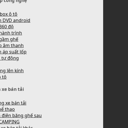
p công nghệ
box ô tô
h DVD android
360 độ
hành trình
 gầm ghế
p âm thanh
 áp suất lốp
n tự động
ng lên kính
ô tô
 xe bán tải
g xe bán tải
hể thao
 điện băng ghế sau
 CAMPING