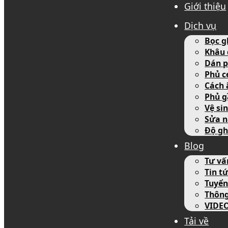
Giới thiệu
Dịch vụ
Bọc g
Khâu 
Dán p
Phủ c
Cách 
Phủ g
Vệ si
Sửa n
Độ gh
Blog
Tư vấ
Tin tứ
Tuyển
Thôn
VIDE
Tải về