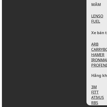
MÂM
LENSO
FUEL
Xe bán t
ARB
CARRYB
HAMER
IRONMA
PROFEN
Hãng kh
3M
FITT
ATIVUS
RBS