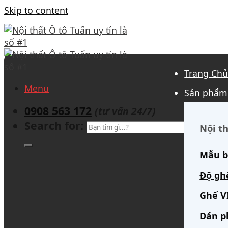
Skip to content
Trang Ch
Menu
Sản phẩm
0908 563 172
(tư vấn 24/7)
Search for:
Nội th
Mẫu b
Độ gh
Ghế V
Dán p