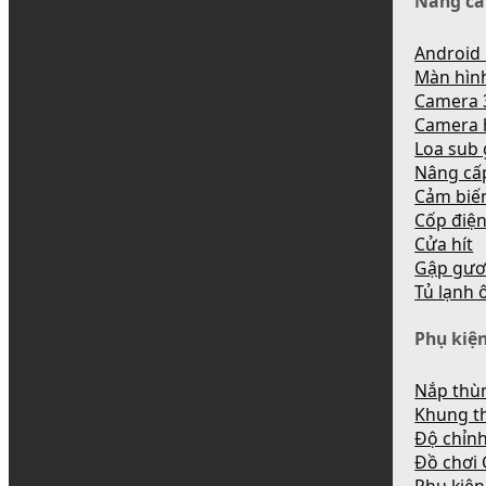
Nâng cấ
Android 
Màn hìn
Camera 
Camera 
Loa sub
Nâng cấ
Cảm biến
Cốp điệ
Cửa hít
Gập gươ
Tủ lạnh 
Phụ kiện
Nắp thùn
Khung t
Độ chỉnh
Đồ chơi