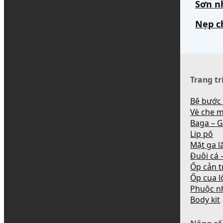
Sơn n
Nẹp c
Trang tr
Bệ bước
Vè che 
Baga – G
Lip pô
Mặt ga l
Đuôi cá –
Ốp cản t
Ốp cua l
Phuộc n
Body kit