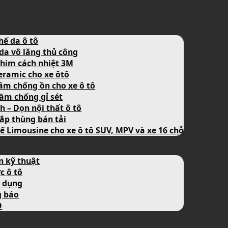
hế da ô tô
da vô lăng thủ công
him cách nhiệt 3M
eramic cho xe ôtô
âm chống ồn cho xe ô tô
ầm chống gỉ sét
nh – Dọn nội thất ô tô
ắp thùng bán tải
ế Limousine cho xe ô tô SUV, MPV và xe 16 chỗ
n kỹ thuật
c ô tô
 dụng
g báo
O