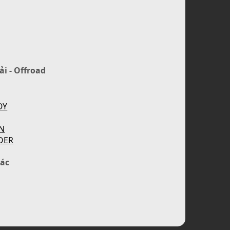
ải - Offroad
OY
N
DER
ác