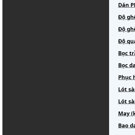
Dán PP
Độ gh
Độ gh
Độ qu
Bọc t
Bọc da
Phục h
Lót s
Lót sà
May (
Bao d