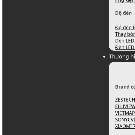
Phụ kiện
Độ đèn
Độ đèn B
Thay bó
Đèn LED 
Đèn LED 
Thương h
Brand c
ZESTEC
ELLIVIE
VIETMA
SONYCV
XIAOMI 