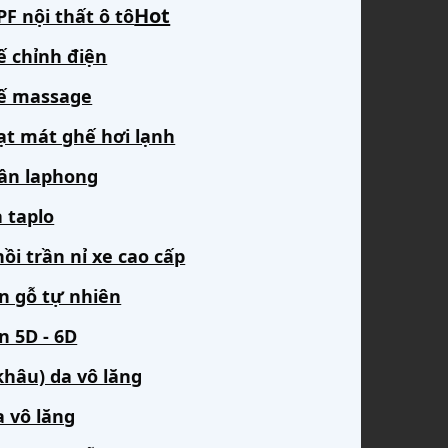
F nội thất ô tô
ế chỉnh điện
ế massage
ạt mát ghế hơi lạnh
rần laphong
 taplo
ồi trần nỉ xe cao cấp
àn gỗ tự nhiên
n 5D - 6D
khâu) da vô lăng
a vô lăng