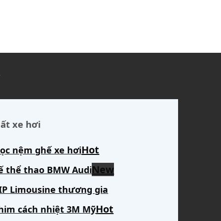
ủ
ất xe hơi
ọc nệm ghế xe hơi
ế thể thao BMW Audi
IP Limousine thương gia
him cách nhiệt 3M Mỹ