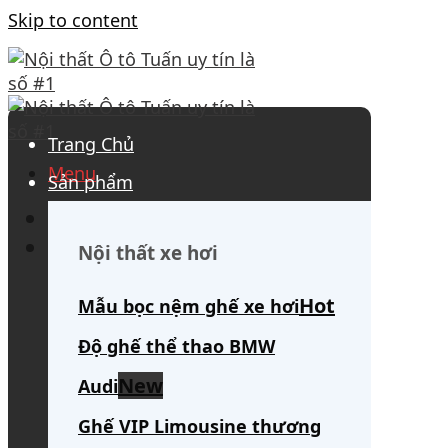
Skip to content
Trang Chủ
Menu
Sản phẩm
0908 563 172
(tư vấn 24/7)
Search for:
Nội thất xe hơi
Mẫu bọc nệm ghế xe hơi
Độ ghế thể thao BMW
Audi
Ghế VIP Limousine thương