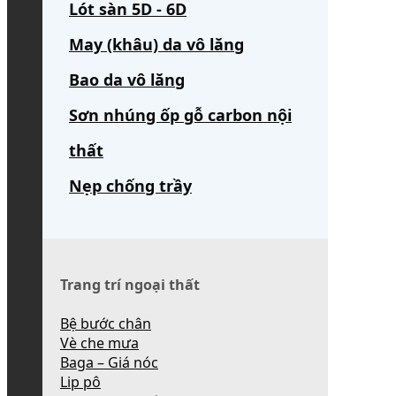
Lót sàn 5D - 6D
May (khâu) da vô lăng
Bao da vô lăng
Sơn nhúng ốp gỗ carbon nội
thất
Nẹp chống trầy
Trang trí ngoại thất
Bệ bước chân
Vè che mưa
Baga – Giá nóc
Lip pô