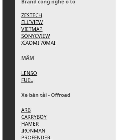
Brand công nghệ ô tô
ZESTECH
ELLIVIEW
VIETMAP
SONYCVIEW
XIAOMI 70MAI
MÂM
LENSO
FUEL
Xe bán tải - Offroad
ARB
CARRYBOY
HAMER
IRONMAN
PROFENDER