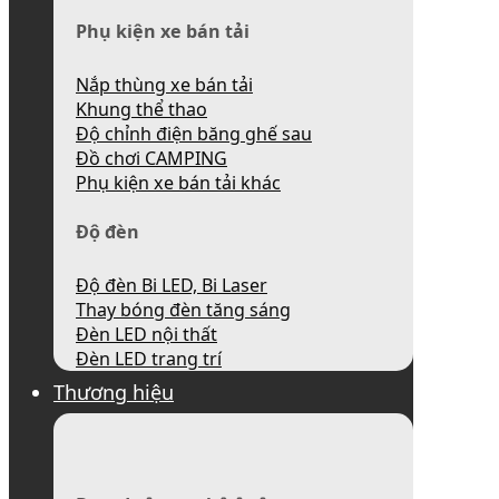
Phụ kiện xe bán tải
Nắp thùng xe bán tải
Khung thể thao
Độ chỉnh điện băng ghế sau
Đồ chơi CAMPING
Phụ kiện xe bán tải khác
Độ đèn
Độ đèn Bi LED, Bi Laser
Thay bóng đèn tăng sáng
Đèn LED nội thất
Đèn LED trang trí
Thương hiệu