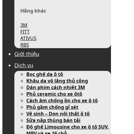
Hãng khác
3M
FITT
ATIVUS
RBS
Giới thiệu
Dịch vụ
Bọc ghế da ô tô
Khâu da vô lăng thủ công
Dán phim cách nhiệt 3M
Phủ ceramic cho xe ôtô
Cách âm chống ồn cho xe ô tô
Phủ gầm chống gỉ sét
Vệ sinh – Dọn nội thất ô tô
Sửa nắp thùng bán tải
Độ ghế Limousine cho xe ô tô SUV,
MPV và xe 16 chỗ