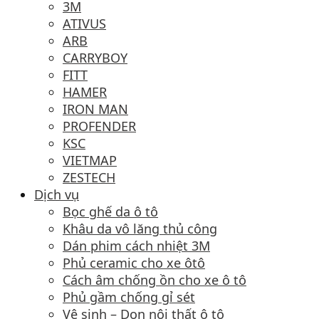
3M
ATIVUS
ARB
CARRYBOY
FITT
HAMER
IRON MAN
PROFENDER
KSC
VIETMAP
ZESTECH
Dịch vụ
Bọc ghế da ô tô
Khâu da vô lăng thủ công
Dán phim cách nhiệt 3M
Phủ ceramic cho xe ôtô
Cách âm chống ồn cho xe ô tô
Phủ gầm chống gỉ sét
Vệ sinh – Dọn nội thất ô tô