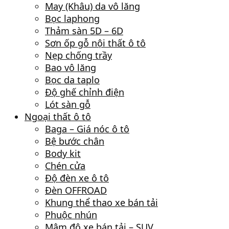
May (Khâu) da vô lăng
Bọc laphong
Thảm sàn 5D – 6D
Sơn ốp gỗ nội thất ô tô
Nẹp chống trầy
Bao vô lăng
Bọc da taplo
Độ ghế chỉnh điện
Lót sàn gỗ
Ngoại thất ô tô
Baga – Giá nóc ô tô
Bệ bước chân
Body kit
Chén cửa
Độ đèn xe ô tô
Đèn OFFROAD
Khung thể thao xe bán tải
Phuộc nhún
Mâm độ xe bán tải – SUV