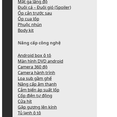
Mặt ga lăng độ
Đuôi cá – Đuôi gió (Spoiler)
Ốp cản trước sau
Ốp cua lốp
Phuộc nhún
Body kit
Nâng cấp công nghệ
Android box ô tô
Màn hình DVD android
Camera 360 độ
Camera hành trình
Loa sub gầm ghế
Nâng cấp âm thanh
Cảm biến áp suất lốp
Cốp điện tự động
Cửa hít
Gập gương lên kính
Tủ lạnh ô tô