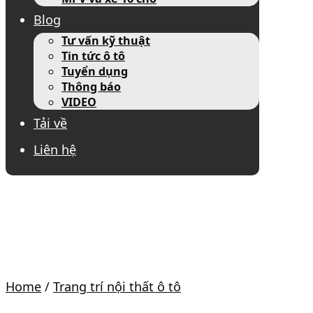
Blog
Tư vấn kỹ thuật
Tin tức ô tô
Tuyển dụng
Thông báo
VIDEO
Tải về
Liên hệ
Home
/
Trang trí nội thất ô tô