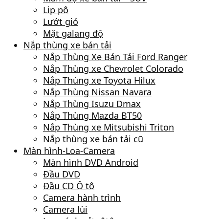
Lip pô
Lướt gió
Mặt galang độ
Nắp thùng xe bán tải
Nắp Thùng Xe Bán Tải Ford Ranger
Nắp Thùng xe Chevrolet Colorado
Nắp Thùng xe Toyota Hilux
Nắp Thùng Nissan Navara
Nắp Thùng Isuzu Dmax
Nắp Thùng Mazda BT50
Nắp Thùng xe Mitsubishi Triton
Nắp thùng xe bán tải cũ
Màn hình-Loa-Camera
Màn hình DVD Android
Đầu DVD
Đầu CD Ô tô
Camera hành trình
Camera lùi