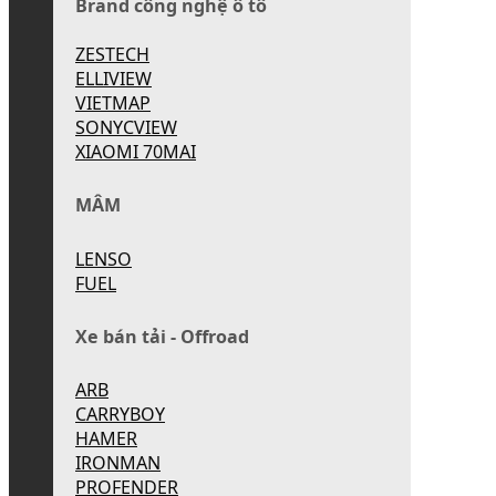
Brand công nghệ ô tô
ZESTECH
ELLIVIEW
VIETMAP
SONYCVIEW
XIAOMI 70MAI
MÂM
LENSO
FUEL
Xe bán tải - Offroad
ARB
CARRYBOY
HAMER
IRONMAN
PROFENDER