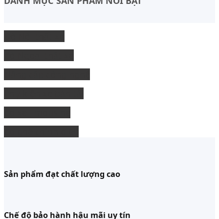
DANH MỤC SẢN PHẨM NỔI BẬT
Độ Nội thất xe
độ Ngoại thất xe
Nâng cấp công nghệ
Phụ kiện xe bán tải
độ xe limousine
độ ghế chỉnh điện
Sản phẩm đạt chất lượng cao
Chế độ bảo hành hậu mãi uy tín