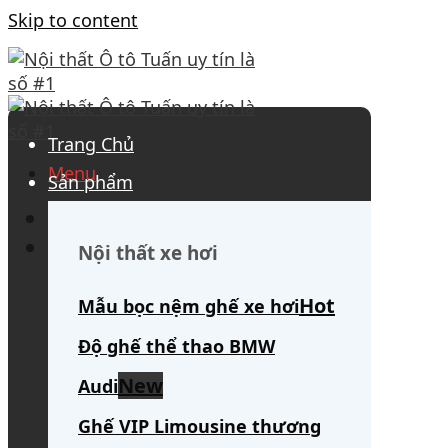
Skip to content
Trang Chủ
Menu
Sản phẩm
0908 563 172
(tư vấn 24/7)
Search for:
Nội thất xe hơi
Mẫu bọc nệm ghế xe hơi
Độ ghế thể thao BMW
Audi
Ghế VIP Limousine thương