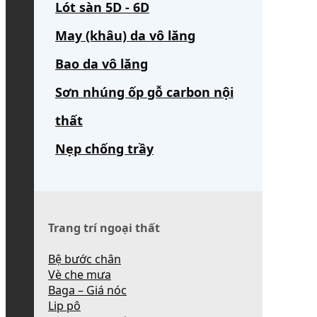
Lót sàn 5D - 6D
May (khâu) da vô lăng
Bao da vô lăng
Sơn nhúng ốp gỗ carbon nội
thất
Nẹp chống trầy
Trang trí ngoại thất
Bệ bước chân
Vè che mưa
Baga – Giá nóc
Lip pô