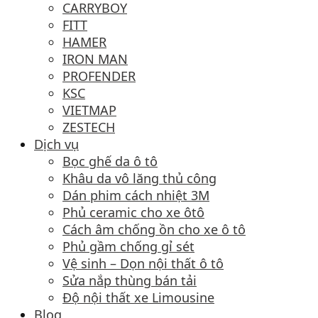
CARRYBOY
FITT
HAMER
IRON MAN
PROFENDER
KSC
VIETMAP
ZESTECH
Dịch vụ
Bọc ghế da ô tô
Khâu da vô lăng thủ công
Dán phim cách nhiệt 3M
Phủ ceramic cho xe ôtô
Cách âm chống ồn cho xe ô tô
Phủ gầm chống gỉ sét
Vệ sinh – Dọn nội thất ô tô
Sửa nắp thùng bán tải
Độ nội thất xe Limousine
Blog