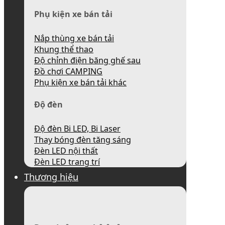
Phụ kiện xe bán tải
Nắp thùng xe bán tải
Khung thể thao
Độ chỉnh điện băng ghế sau
Đồ chơi CAMPING
Phụ kiện xe bán tải khác
Độ đèn
Độ đèn Bi LED, Bi Laser
Thay bóng đèn tăng sáng
Đèn LED nội thất
Đèn LED trang trí
Thương hiệu