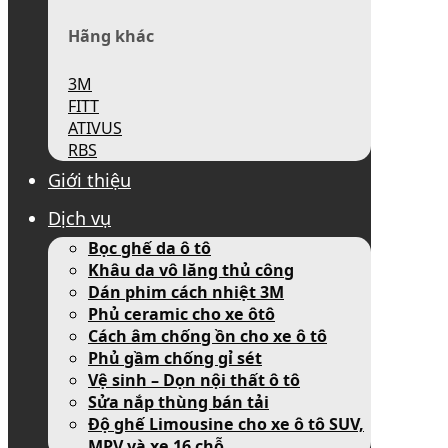
Hãng khác
3M
FITT
ATIVUS
RBS
Giới thiệu
Dịch vụ
Bọc ghế da ô tô
Khâu da vô lăng thủ công
Dán phim cách nhiệt 3M
Phủ ceramic cho xe ôtô
Cách âm chống ồn cho xe ô tô
Phủ gầm chống gỉ sét
Vệ sinh – Dọn nội thất ô tô
Sửa nắp thùng bán tải
Độ ghế Limousine cho xe ô tô SUV,
MPV và xe 16 chỗ