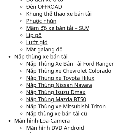
Đèn OFFROAD
Khung thể thao xe bán tải
Phuộc nhún
Mâm độ xe bán tải – SUV
Lip pô
Lướt gió
Mặt galang độ
Nắp thùng xe bán tải
Nắp Thùng Xe Bán Tải Ford Ranger
Nắp Thùng xe Chevrolet Colorado
Nắp Thùng xe Toyota Hilux
Nắp Thùng Nissan Navara
Nắp Thùng Isuzu Dmax
Nắp Thùng Mazda BT50
Nắp Thùng xe Mitsubishi Triton
Nắp thùng xe bán tải cũ
Màn hình-Loa-Camera
Màn hình DVD Android