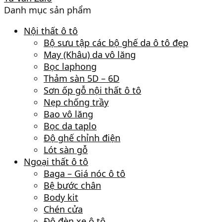
Danh mục sản phẩm
Nội thất ô tô
Bộ sưu tập các bộ ghế da ô tô đẹp
May (Khâu) da vô lăng
Bọc laphong
Thảm sàn 5D – 6D
Sơn ốp gỗ nội thất ô tô
Nẹp chống trầy
Bao vô lăng
Bọc da taplo
Độ ghế chỉnh điện
Lót sàn gỗ
Ngoại thất ô tô
Baga – Giá nóc ô tô
Bệ bước chân
Body kit
Chén cửa
Độ đèn xe ô tô