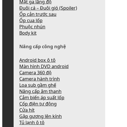
Mặt ga lăng độ
Đuôi cá – Đuôi gió (Spoiler)
Ốp cản trước sau
Ốp cua lốp
Phuộc nhún
Body kit
Nâng cấp công nghệ
Android box ô tô
Màn hình DVD android
Camera 360 độ
Camera hành trình
Loa sub gầm ghế
Nâng cấp âm thanh
Cảm biến áp suất lốp
Cốp điện tự động
Cửa hít
Gập gương lên kính
Tủ lạnh ô tô