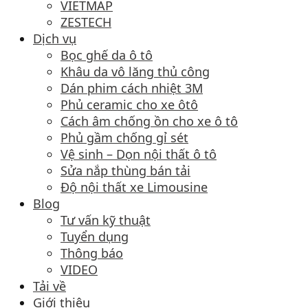
VIETMAP
ZESTECH
Dịch vụ
Bọc ghế da ô tô
Khâu da vô lăng thủ công
Dán phim cách nhiệt 3M
Phủ ceramic cho xe ôtô
Cách âm chống ồn cho xe ô tô
Phủ gầm chống gỉ sét
Vệ sinh – Dọn nội thất ô tô
Sửa nắp thùng bán tải
Độ nội thất xe Limousine
Blog
Tư vấn kỹ thuật
Tuyển dụng
Thông báo
VIDEO
Tải về
Giới thiệu