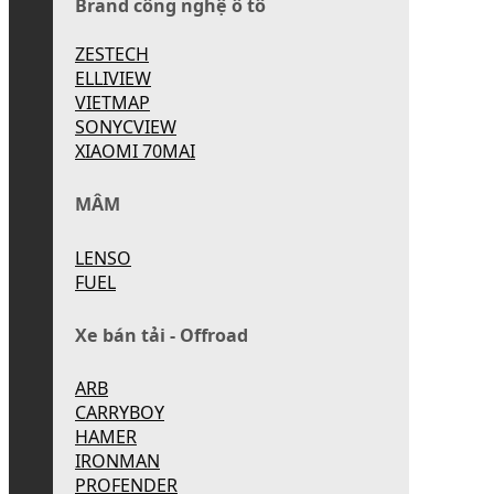
Brand công nghệ ô tô
ZESTECH
ELLIVIEW
VIETMAP
SONYCVIEW
XIAOMI 70MAI
MÂM
LENSO
FUEL
Xe bán tải - Offroad
ARB
CARRYBOY
HAMER
IRONMAN
PROFENDER