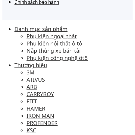
Chính sách bảo hành
Danh mục sản phẩm
Phụ kiện ngoại thất
Phụ kiện nội thất ô tô
Nắp thùng xe bán tải
Phụ kiện công nghệ ôtô
Thương hiệu
3M
ATIVUS
ARB
CARRYBOY
FITT
HAMER
IRON MAN
PROFENDER
KSC