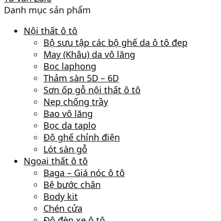
Danh mục sản phẩm
Nội thất ô tô
Bộ sưu tập các bộ ghế da ô tô đẹp
May (Khâu) da vô lăng
Bọc laphong
Thảm sàn 5D – 6D
Sơn ốp gỗ nội thất ô tô
Nẹp chống trầy
Bao vô lăng
Bọc da taplo
Độ ghế chỉnh điện
Lót sàn gỗ
Ngoại thất ô tô
Baga – Giá nóc ô tô
Bệ bước chân
Body kit
Chén cửa
Độ đèn xe ô tô