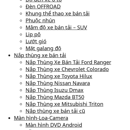
Đèn OFFROAD
Khung thể thao xe bán tải
Phuộc nhún
Mâm độ xe bán tải – SUV
Lip pô
Lướt gió
Mặt galang độ
Nắp thùng xe bán tải
Nắp Thùng Xe Bán Tải Ford Ranger
Nắp Thùng xe Chevrolet Colorado
Nắp Thùng xe Toyota Hilux
Nắp Thùng Nissan Navara
Nắp Thùng Isuzu Dmax
Nắp Thùng Mazda BT50
Nắp Thùng xe Mitsubishi Triton
Nắp thùng xe bán tải cũ
Màn hình-Loa-Camera
Màn hình DVD Android