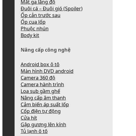
Mặt ga lăng độ
Đuôi cá – Đuôi gió (Spoiler)
Ốp cản trước sau
Ốp cua lốp
Phuộc nhún
Body kit
Nâng cấp công nghệ
Android box ô tô
Màn hình DVD android
Camera 360 độ
Camera hành trình
Loa sub gầm ghế
Nâng cấp âm thanh
Cảm biến áp suất lốp
Cốp điện tự động
Cửa hít
Gập gương lên kính
Tủ lạnh ô tô