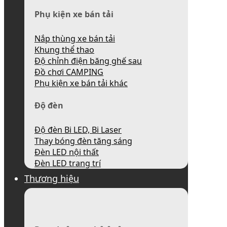
Phụ kiện xe bán tải
Nắp thùng xe bán tải
Khung thể thao
Độ chỉnh điện băng ghế sau
Đồ chơi CAMPING
Phụ kiện xe bán tải khác
Độ đèn
Độ đèn Bi LED, Bi Laser
Thay bóng đèn tăng sáng
Đèn LED nội thất
Đèn LED trang trí
Thương hiệu