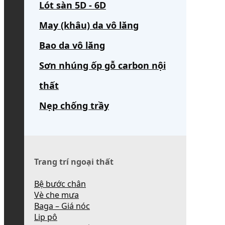
Lót sàn 5D - 6D
May (khâu) da vô lăng
Bao da vô lăng
Sơn nhúng ốp gỗ carbon nội
thất
Nẹp chống trầy
Trang trí ngoại thất
Bệ bước chân
Vè che mưa
Baga – Giá nóc
Lip pô