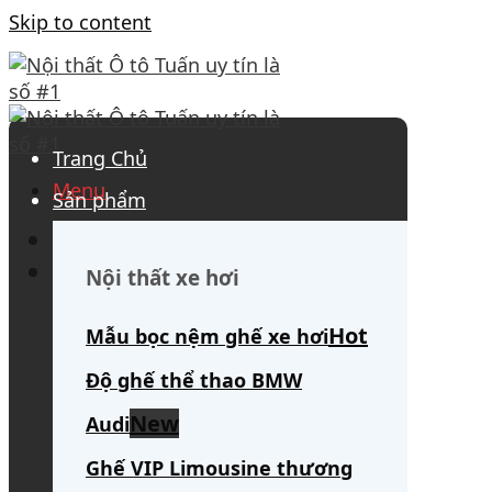
Skip to content
Trang Chủ
Menu
Sản phẩm
0908 563 172
(tư vấn 24/7)
Search for:
Nội thất xe hơi
Mẫu bọc nệm ghế xe hơi
Độ ghế thể thao BMW
Audi
Ghế VIP Limousine thương