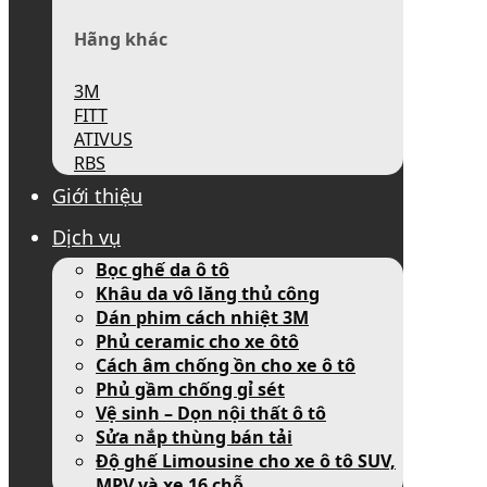
Hãng khác
3M
FITT
ATIVUS
RBS
Giới thiệu
Dịch vụ
Bọc ghế da ô tô
Khâu da vô lăng thủ công
Dán phim cách nhiệt 3M
Phủ ceramic cho xe ôtô
Cách âm chống ồn cho xe ô tô
Phủ gầm chống gỉ sét
Vệ sinh – Dọn nội thất ô tô
Sửa nắp thùng bán tải
Độ ghế Limousine cho xe ô tô SUV,
MPV và xe 16 chỗ