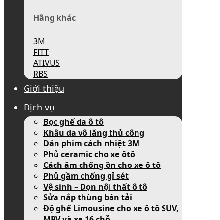
Hãng khác
3M
FITT
ATIVUS
RBS
Giới thiệu
Dịch vụ
Bọc ghế da ô tô
Khâu da vô lăng thủ công
Dán phim cách nhiệt 3M
Phủ ceramic cho xe ôtô
Cách âm chống ồn cho xe ô tô
Phủ gầm chống gỉ sét
Vệ sinh – Dọn nội thất ô tô
Sửa nắp thùng bán tải
Độ ghế Limousine cho xe ô tô SUV,
MPV và xe 16 chỗ