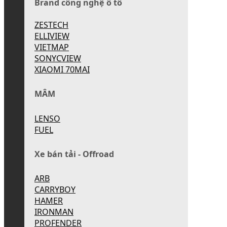
Brand công nghệ ô tô
ZESTECH
ELLIVIEW
VIETMAP
SONYCVIEW
XIAOMI 70MAI
MÂM
LENSO
FUEL
Xe bán tải - Offroad
ARB
CARRYBOY
HAMER
IRONMAN
PROFENDER