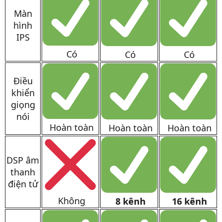
Màn
hình
IPS
Có
Có
Có
Điều
khiển
giọng
nói
Hoàn toàn
Hoàn toàn
Hoàn toàn
DSP âm
thanh
điện tử
Không
8 kênh
16 kênh