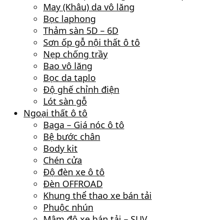
May (Khâu) da vô lăng
Bọc laphong
Thảm sàn 5D – 6D
Sơn ốp gỗ nội thất ô tô
Nẹp chống trầy
Bao vô lăng
Bọc da taplo
Độ ghế chỉnh điện
Lót sàn gỗ
Ngoại thất ô tô
Baga – Giá nóc ô tô
Bệ bước chân
Body kit
Chén cửa
Độ đèn xe ô tô
Đèn OFFROAD
Khung thể thao xe bán tải
Phuộc nhún
Mâm độ xe bán tải – SUV