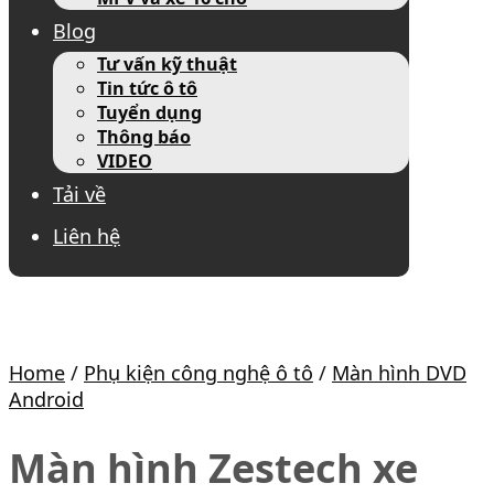
Blog
Tư vấn kỹ thuật
Tin tức ô tô
Tuyển dụng
Thông báo
VIDEO
Tải về
Liên hệ
Home
/
Phụ kiện công nghệ ô tô
/
Màn hình DVD
Android
Màn hình Zestech xe