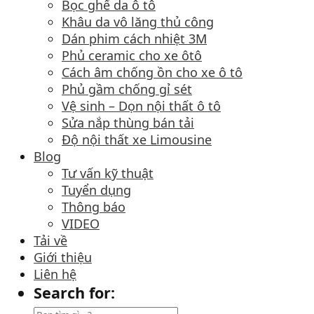
Bọc ghế da ô tô
Khâu da vô lăng thủ công
Dán phim cách nhiệt 3M
Phủ ceramic cho xe ôtô
Cách âm chống ồn cho xe ô tô
Phủ gầm chống gỉ sét
Vệ sinh – Dọn nội thất ô tô
Sửa nắp thùng bán tải
Độ nội thất xe Limousine
Blog
Tư vấn kỹ thuật
Tuyển dụng
Thông báo
VIDEO
Tải về
Giới thiệu
Liên hệ
Search for: