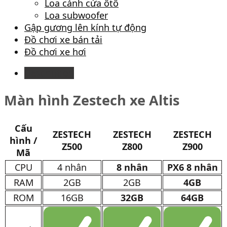
Loa cánh cửa ôtô
Loa subwoofer
Gập gương lên kính tự động
Đồ chơi xe bán tải
Đồ chơi xe hơi
Description
Màn hình Zestech xe Altis
Cấu
ZESTECH
ZESTECH
ZESTECH
hình /
Z500
Z800
Z900
Mã
CPU
4 nhân
8 nhân
PX6 8 nhân
RAM
2GB
2GB
4GB
ROM
16GB
32GB
64GB