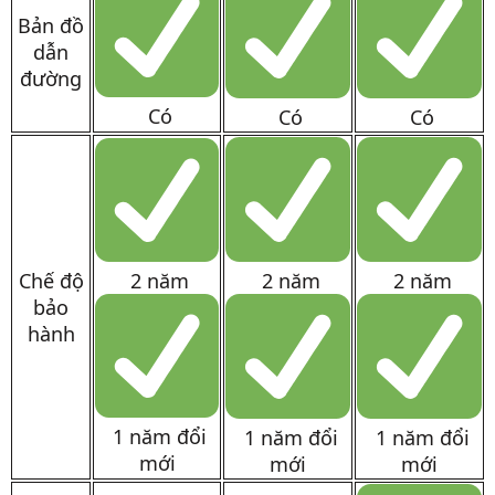
Bản đồ
dẫn
đường
Có
Có
Có
Chế độ
2 năm
2 năm
2 năm
bảo
hành
1 năm đổi
1 năm đổi
1 năm đổi
mới
mới
mới