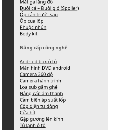
Mặt ga lăng độ
Đuôi cá – Đuôi gió (Spoiler)
Ốp cản trước sau
Ốp cua lốp
Phuộc nhún
Body kit
Nâng cấp công nghệ
Android box ô tô
Màn hình DVD android
Camera 360 độ
Camera hành trình
Loa sub gầm ghế
Nâng cấp âm thanh
Cảm biến áp suất lốp
Cốp điện tự động
Cửa hít
Gập gương lên kính
Tủ lạnh ô tô