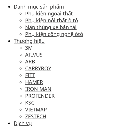
Danh mục sản phẩm
Phụ kiện ngoại thất
Phụ kiện nội thất ô tô
Nắp thùng xe bán tải
Phụ kiện công nghệ ôtô
Thương hiệu
3M
ATIVUS
ARB
CARRYBOY
FITT
HAMER
IRON MAN
PROFENDER
KSC
VIETMAP
ZESTECH
Dịch vụ