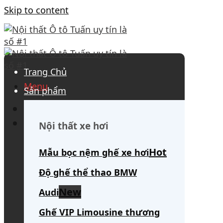
Skip to content
Trang Chủ
Menu
Sản phẩm
0908 563 172
(tư vấn 24/7)
Search for:
Nội thất xe hơi
Mẫu bọc nệm ghế xe hơi
Độ ghế thể thao BMW
Audi
Ghế VIP Limousine thương