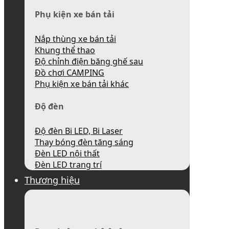
Phụ kiện xe bán tải
Nắp thùng xe bán tải
Khung thể thao
Độ chỉnh điện băng ghế sau
Đồ chơi CAMPING
Phụ kiện xe bán tải khác
Độ đèn
Độ đèn Bi LED, Bi Laser
Thay bóng đèn tăng sáng
Đèn LED nội thất
Đèn LED trang trí
Thương hiệu