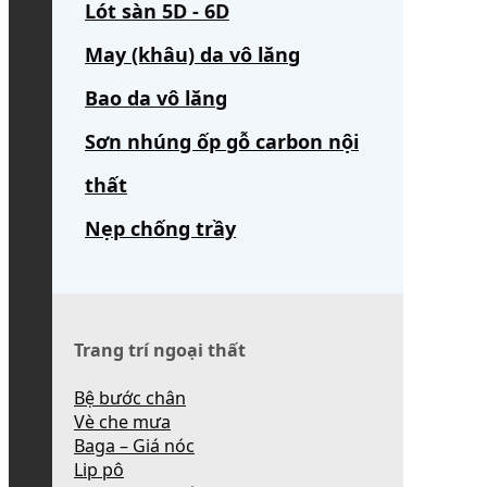
Lót sàn 5D - 6D
May (khâu) da vô lăng
Bao da vô lăng
Sơn nhúng ốp gỗ carbon nội
thất
Nẹp chống trầy
Trang trí ngoại thất
Bệ bước chân
Vè che mưa
Baga – Giá nóc
Lip pô