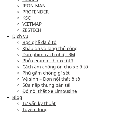
IRON MAN
PROFENDER
KSC
VIETMAP
ZESTECH
Dịch vụ
Bọc ghế da ô tô
Khâu da vô lăng thủ công
Dán phim cách nhiệt 3M
Phủ ceramic cho xe ôtô
Cách âm chống ồn cho xe ô tô
Phủ gầm chống gỉ sét
Vệ sinh – Dọn nội thất ô tô
Sửa nắp thùng bán tải
Độ nội thất xe Limousine
Blog
Tư vấn kỹ thuật
Tuyển dụng