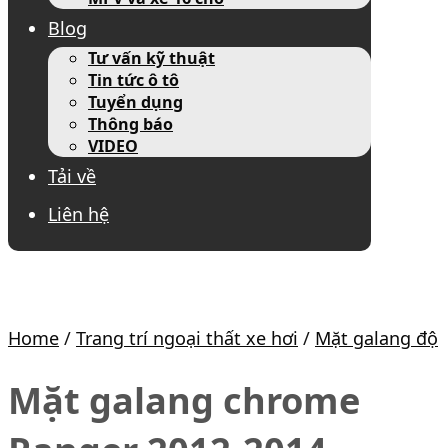
Blog
Tư vấn kỹ thuật
Tin tức ô tô
Tuyển dụng
Thông báo
VIDEO
Tải về
Liên hệ
Home
/
Trang trí ngoại thất xe hơi
/
Mặt galang độ
Mặt galang chrome