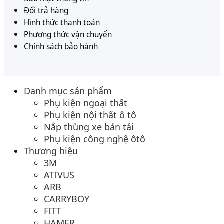
Đổi trả hàng
Hình thức thanh toán
Phương thức vận chuyển
Chính sách bảo hành
Danh mục sản phẩm
Phụ kiện ngoại thất
Phụ kiện nội thất ô tô
Nắp thùng xe bán tải
Phụ kiện công nghệ ôtô
Thương hiệu
3M
ATIVUS
ARB
CARRYBOY
FITT
HAMER