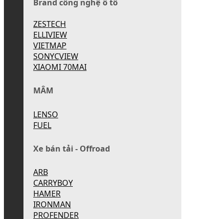
Brand công nghệ ô tô
ZESTECH
ELLIVIEW
VIETMAP
SONYCVIEW
XIAOMI 70MAI
MÂM
LENSO
FUEL
Xe bán tải - Offroad
ARB
CARRYBOY
HAMER
IRONMAN
PROFENDER