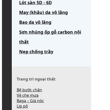
Lót sàn 5D - 6D
May (khâu) da vô lăng
Bao da vô lăng
Sơn nhúng ốp gỗ carbon nội
thất
Nẹp chống trầy
Trang trí ngoại thất
Bệ bước chân
Vè che mưa
Baga – Giá nóc
Lip pô