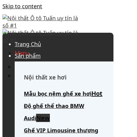
Skip to content
Trang Chủ
Menu
Sản phẩm
0908 563 172
(tư vấn 24/7)
Search for:
Nội thất xe hơi
Mẫu bọc nệm ghế xe hơi
Độ ghế thể thao BMW
Audi
Ghế VIP Limousine thương