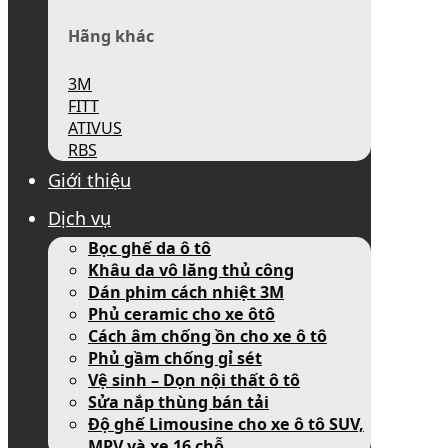
Hãng khác
3M
FITT
ATIVUS
RBS
Giới thiệu
Dịch vụ
Bọc ghế da ô tô
Khâu da vô lăng thủ công
Dán phim cách nhiệt 3M
Phủ ceramic cho xe ôtô
Cách âm chống ồn cho xe ô tô
Phủ gầm chống gỉ sét
Vệ sinh – Dọn nội thất ô tô
Sửa nắp thùng bán tải
Độ ghế Limousine cho xe ô tô SUV,
MPV và xe 16 chỗ