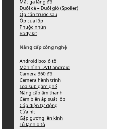
Mặt ga lăng độ
Đuôi cá – Đuôi gió (Spoiler)
Ốp cản trước sau
Ốp cua lốp
Phuộc nhún
Body kit
Nâng cấp công nghệ
Android box ô tô
Màn hình DVD android
Camera 360 độ
Camera hành trình
Loa sub gầm ghế
Nâng cấp âm thanh
Cảm biến áp suất lốp
Cốp điện tự động
Cửa hít
Gập gương lên kính
Tủ lạnh ô tô