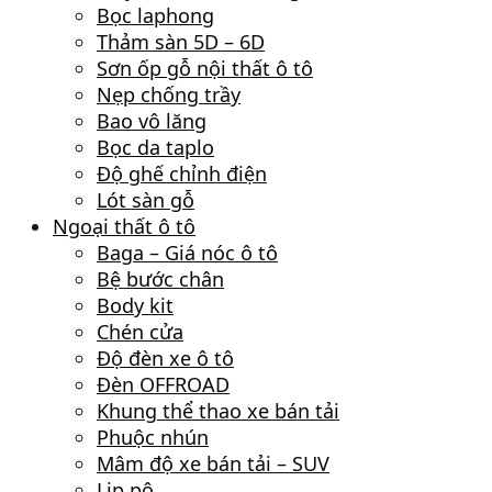
Bọc laphong
Thảm sàn 5D – 6D
Sơn ốp gỗ nội thất ô tô
Nẹp chống trầy
Bao vô lăng
Bọc da taplo
Độ ghế chỉnh điện
Lót sàn gỗ
Ngoại thất ô tô
Baga – Giá nóc ô tô
Bệ bước chân
Body kit
Chén cửa
Độ đèn xe ô tô
Đèn OFFROAD
Khung thể thao xe bán tải
Phuộc nhún
Mâm độ xe bán tải – SUV
Lip pô