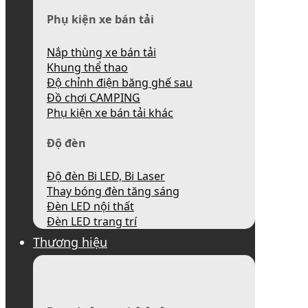
Phụ kiện xe bán tải
Nắp thùng xe bán tải
Khung thể thao
Độ chỉnh điện băng ghế sau
Đồ chơi CAMPING
Phụ kiện xe bán tải khác
Độ đèn
Độ đèn Bi LED, Bi Laser
Thay bóng đèn tăng sáng
Đèn LED nội thất
Đèn LED trang trí
Thương hiệu