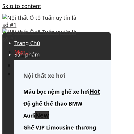
Skip to content
Trang Chủ
Menu
Sản phẩm
0908 563 172
(tư vấn 24/7)
Search for:
Nội thất xe hơi
Mẫu bọc nệm ghế xe hơi
Độ ghế thể thao BMW
Audi
Ghế VIP Limousine thương