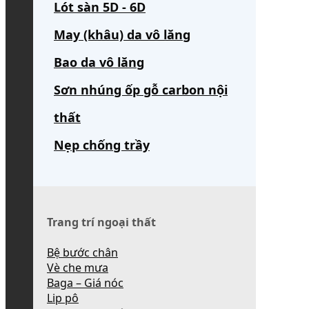
Lót sàn 5D - 6D
May (khâu) da vô lăng
Bao da vô lăng
Sơn nhúng ốp gỗ carbon nội
thất
Nẹp chống trầy
Trang trí ngoại thất
Bệ bước chân
Vè che mưa
Baga – Giá nóc
Lip pô