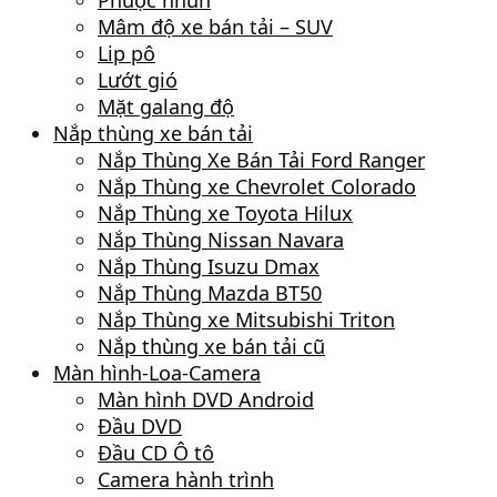
Phuộc nhún
Mâm độ xe bán tải – SUV
Lip pô
Lướt gió
Mặt galang độ
Nắp thùng xe bán tải
Nắp Thùng Xe Bán Tải Ford Ranger
Nắp Thùng xe Chevrolet Colorado
Nắp Thùng xe Toyota Hilux
Nắp Thùng Nissan Navara
Nắp Thùng Isuzu Dmax
Nắp Thùng Mazda BT50
Nắp Thùng xe Mitsubishi Triton
Nắp thùng xe bán tải cũ
Màn hình-Loa-Camera
Màn hình DVD Android
Đầu DVD
Đầu CD Ô tô
Camera hành trình