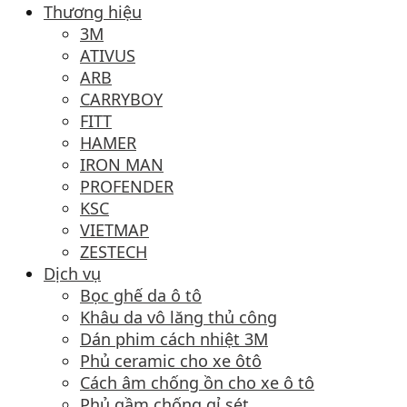
Thương hiệu
3M
ATIVUS
ARB
CARRYBOY
FITT
HAMER
IRON MAN
PROFENDER
KSC
VIETMAP
ZESTECH
Dịch vụ
Bọc ghế da ô tô
Khâu da vô lăng thủ công
Dán phim cách nhiệt 3M
Phủ ceramic cho xe ôtô
Cách âm chống ồn cho xe ô tô
Phủ gầm chống gỉ sét