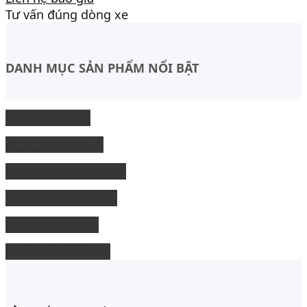
Tư vấn đúng dòng xe
DANH MỤC SẢN PHẨM NỔI BẬT
Độ Nội thất xe
độ Ngoại thất xe
Nâng cấp công nghệ
Phụ kiện xe bán tải
độ xe limousine
độ ghế chỉnh điện