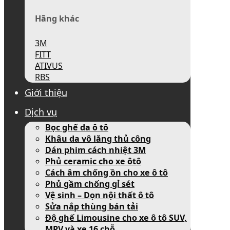
Hãng khác
3M
FITT
ATIVUS
RBS
Giới thiệu
Dịch vụ
Bọc ghế da ô tô
Khâu da vô lăng thủ công
Dán phim cách nhiệt 3M
Phủ ceramic cho xe ôtô
Cách âm chống ồn cho xe ô tô
Phủ gầm chống gỉ sét
Vệ sinh – Dọn nội thất ô tô
Sửa nắp thùng bán tải
Độ ghế Limousine cho xe ô tô SUV,
MPV và xe 16 chỗ