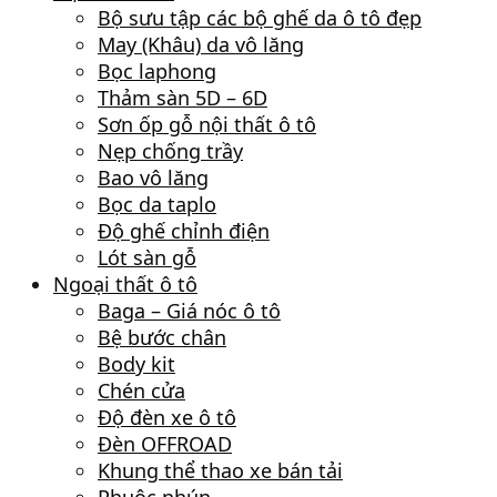
Bộ sưu tập các bộ ghế da ô tô đẹp
May (Khâu) da vô lăng
Bọc laphong
Thảm sàn 5D – 6D
Sơn ốp gỗ nội thất ô tô
Nẹp chống trầy
Bao vô lăng
Bọc da taplo
Độ ghế chỉnh điện
Lót sàn gỗ
Ngoại thất ô tô
Baga – Giá nóc ô tô
Bệ bước chân
Body kit
Chén cửa
Độ đèn xe ô tô
Đèn OFFROAD
Khung thể thao xe bán tải