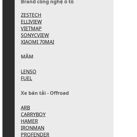
Brand công nghệ ô tô
ZESTECH
ELLIVIEW
VIETMAP
SONYCVIEW
XIAOMI 70MAI
MÂM
LENSO
FUEL
Xe bán tải - Offroad
ARB
CARRYBOY
HAMER
IRONMAN
PROFENDER