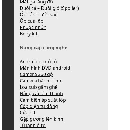
Mặt ga lăng độ
Đuôi cá – Đuôi gió (Spoiler)
Ốp cản trước sau
Ốp cua lốp
Phuộc nhún
Body kit
Nâng cấp công nghệ
Android box ô tô
Màn hình DVD android
Camera 360 độ
Camera hành trình
Loa sub gầm ghế
Nâng cấp âm thanh
Cảm biến áp suất lốp
Cốp điện tự động
Cửa hít
Gập gương lên kính
Tủ lạnh ô tô