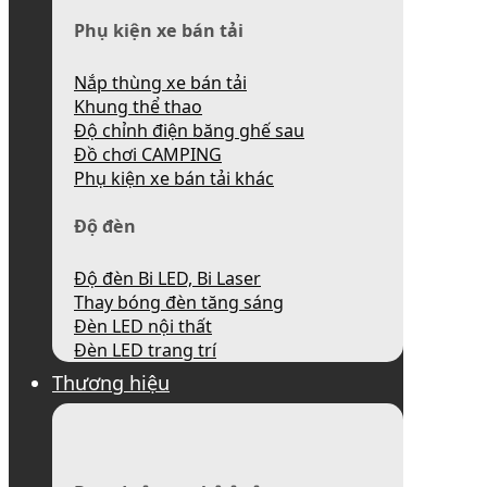
Phụ kiện xe bán tải
Nắp thùng xe bán tải
Khung thể thao
Độ chỉnh điện băng ghế sau
Đồ chơi CAMPING
Phụ kiện xe bán tải khác
Độ đèn
Độ đèn Bi LED, Bi Laser
Thay bóng đèn tăng sáng
Đèn LED nội thất
Đèn LED trang trí
Thương hiệu