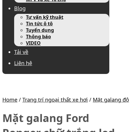
Blog
Tư vấn kỹ thuật
Tin tức ô tô
Tuyển dụng
Thông báo
VIDEO
Tải về
Liên hệ
Home
/
Trang trí ngoại thất xe hơi
/
Mặt galang độ
Mặt galang Ford