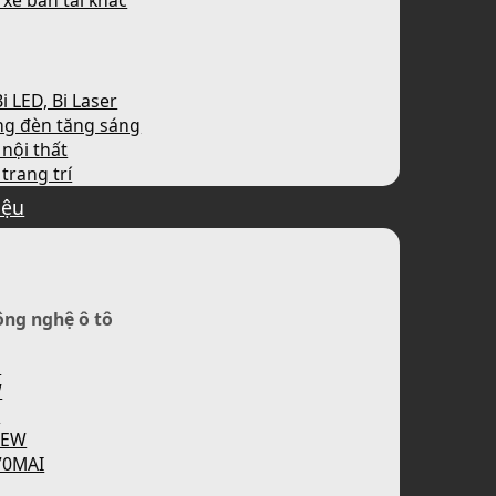
 xe bán tải khác
i LED, Bi Laser
ng đèn tăng sáng
nội thất
trang trí
iệu
ông nghệ ô tô
H
W
P
IEW
70MAI