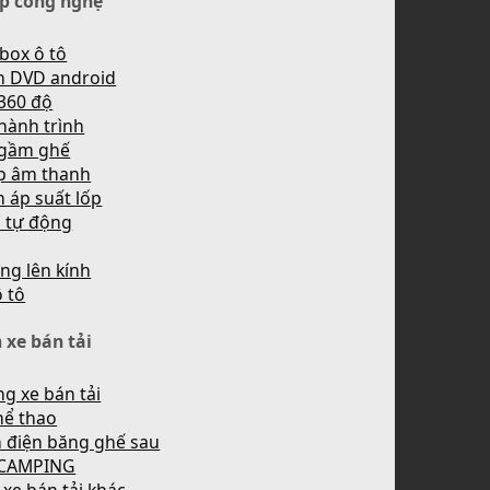
p công nghệ
box ô tô
h DVD android
360 độ
hành trình
 gầm ghế
p âm thanh
 áp suất lốp
n tự động
ng lên kính
ô tô
 xe bán tải
g xe bán tải
hể thao
 điện băng ghế sau
 CAMPING