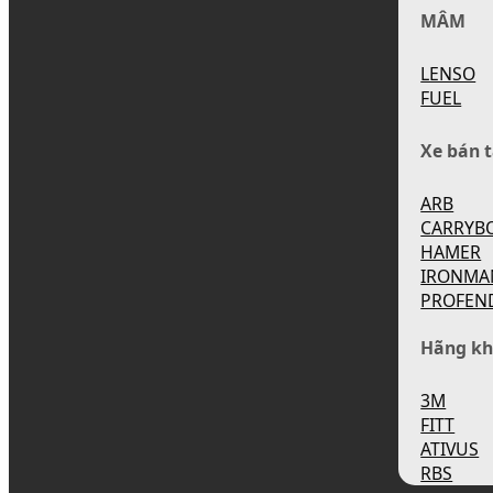
MÂM
LENSO
FUEL
Xe bán t
ARB
CARRYB
HAMER
IRONMA
PROFEN
Hãng kh
3M
FITT
ATIVUS
RBS