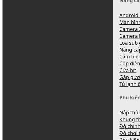
Nâng cấ
Android 
Màn hìn
Camera 
Camera 
Loa sub
Nâng cấ
Cảm biến
Cốp điệ
Cửa hít
Gập gươ
Tủ lạnh 
Phụ kiện
Nắp thùn
Khung t
Độ chỉnh
Đồ chơi