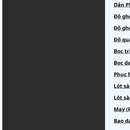
Dán PP
Độ gh
Độ gh
Độ qu
Bọc t
Bọc da
Phục h
Lót s
Lót sà
May (
Bao d