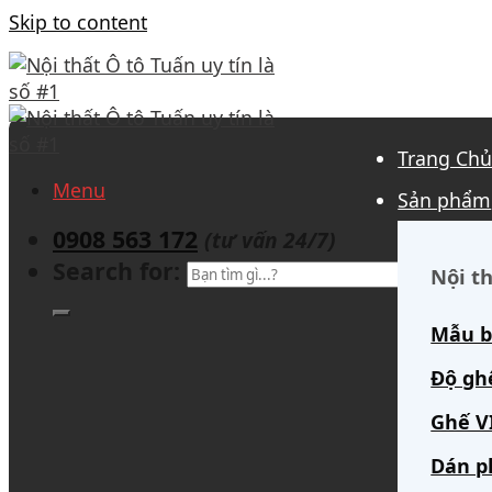
Skip to content
Trang Ch
Menu
Sản phẩm
0908 563 172
(tư vấn 24/7)
Search for:
Nội th
Mẫu b
Độ gh
Ghế V
Dán p