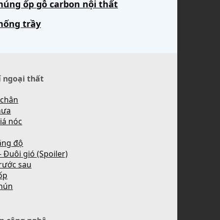
húng ốp gỗ carbon nội thất
hống trầy
í ngoại thất
 chân
mưa
iá nóc
ăng độ
 Đuôi gió (Spoiler)
rước sau
ốp
hún