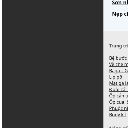
Sơn n
Nẹp c
Trang tr
Bệ bước
Vè che 
Baga – G
Lip pô
Mặt ga l
Đuôi cá –
Ốp cản t
Ốp cua l
Phuộc n
Body kit