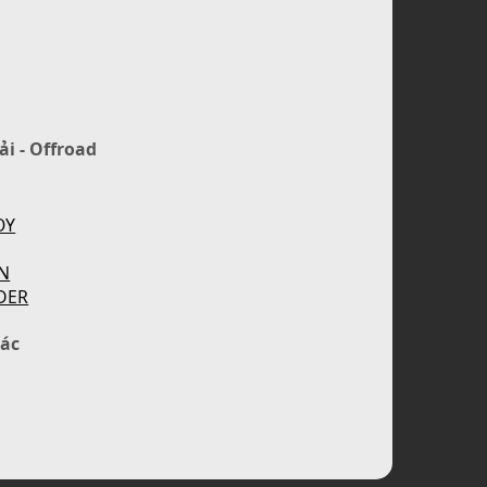
ải - Offroad
OY
N
DER
ác