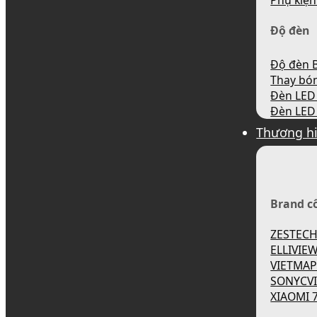
Phụ kiện
Độ đèn
Độ đèn B
Thay bó
Đèn LED 
Đèn LED 
Thương h
Brand c
ZESTEC
ELLIVIE
VIETMA
SONYCV
XIAOMI 