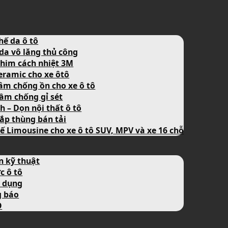
hế da ô tô
da vô lăng thủ công
him cách nhiệt 3M
eramic cho xe ôtô
âm chống ồn cho xe ô tô
ầm chống gỉ sét
nh – Dọn nội thất ô tô
ắp thùng bán tải
ế Limousine cho xe ô tô SUV, MPV và xe 16 chỗ
n kỹ thuật
c ô tô
 dụng
g báo
O