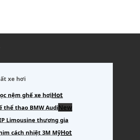
ủ
ất xe hơi
ọc nệm ghế xe hơi
ế thể thao BMW Audi
IP Limousine thương gia
him cách nhiệt 3M Mỹ