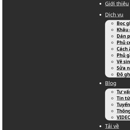
Giới thiệu
Dịch vụ
Bọc g
Khâu 
Dán p
Phủ c
Cách 
Phủ g
Vệ si
Sửa n
Độ gh
Blog
Tư vấ
Tin tứ
Tuyển
Thôn
VIDE
Tải về