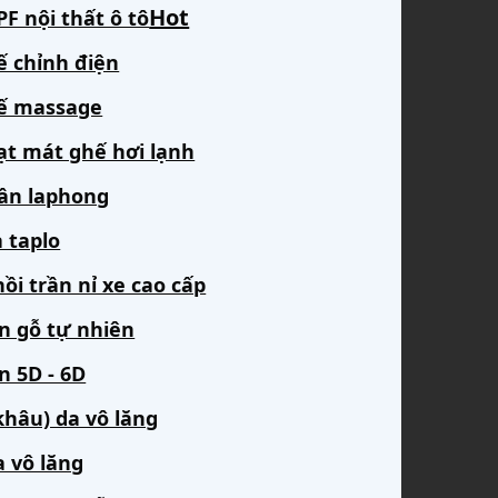
F nội thất ô tô
ế chỉnh điện
ế massage
ạt mát ghế hơi lạnh
rần laphong
 taplo
ồi trần nỉ xe cao cấp
àn gỗ tự nhiên
n 5D - 6D
khâu) da vô lăng
a vô lăng