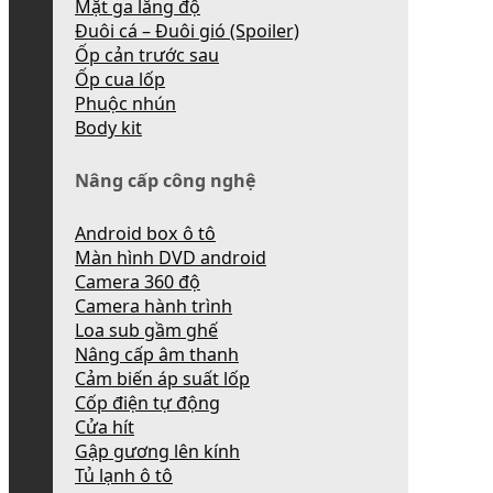
Mặt ga lăng độ
Đuôi cá – Đuôi gió (Spoiler)
Ốp cản trước sau
Ốp cua lốp
Phuộc nhún
Body kit
Nâng cấp công nghệ
Android box ô tô
Màn hình DVD android
Camera 360 độ
Camera hành trình
Loa sub gầm ghế
Nâng cấp âm thanh
Cảm biến áp suất lốp
Cốp điện tự động
Cửa hít
Gập gương lên kính
Tủ lạnh ô tô