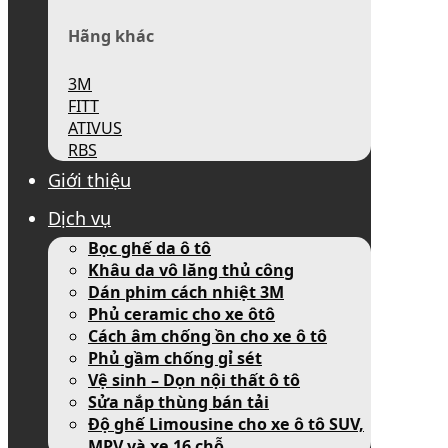
Hãng khác
3M
FITT
ATIVUS
RBS
Giới thiệu
Dịch vụ
Bọc ghế da ô tô
Khâu da vô lăng thủ công
Dán phim cách nhiệt 3M
Phủ ceramic cho xe ôtô
Cách âm chống ồn cho xe ô tô
Phủ gầm chống gỉ sét
Vệ sinh – Dọn nội thất ô tô
Sửa nắp thùng bán tải
Độ ghế Limousine cho xe ô tô SUV,
MPV và xe 16 chỗ