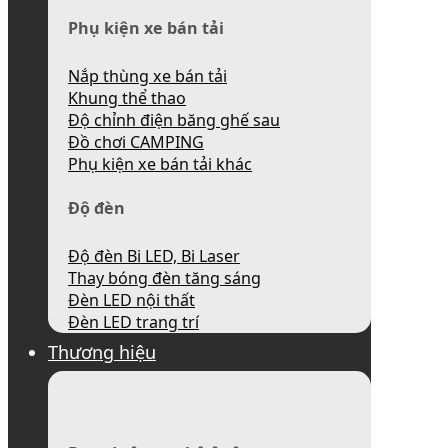
Phụ kiện xe bán tải
Nắp thùng xe bán tải
Khung thể thao
Độ chỉnh điện băng ghế sau
Đồ chơi CAMPING
Phụ kiện xe bán tải khác
Độ đèn
Độ đèn Bi LED, Bi Laser
Thay bóng đèn tăng sáng
Đèn LED nội thất
Đèn LED trang trí
Thương hiệu