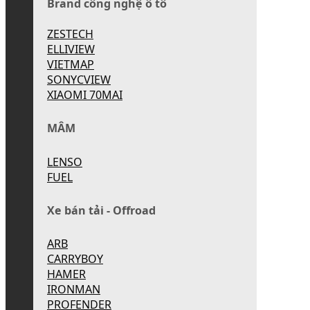
Brand công nghệ ô tô
ZESTECH
ELLIVIEW
VIETMAP
SONYCVIEW
XIAOMI 70MAI
MÂM
LENSO
FUEL
Xe bán tải - Offroad
ARB
CARRYBOY
HAMER
IRONMAN
PROFENDER