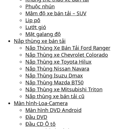
Phuộc nhún
Mâm độ xe bán tải – SUV
Lip pô
Lướt gió
Mặt galang độ
Nắp thùng xe bán tải
Nắp Thùng Xe Bán Tải Ford Ranger
Nắp Thùng xe Chevrolet Colorado
Nắp Thùng xe Toyota Hilux
Nắp Thùng Nissan Navara
Nắp Thùng Isuzu Dmax
Nắp Thùng Mazda BT50
Nắp Thùng xe Mitsubishi Triton
Nắp thùng xe bán tải cũ
Màn hình-Loa-Camera
Màn hình DVD Android
Đầu DVD
Đầu CD Ô tô