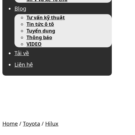
Blog
Tư vấn kỹ thuật
Tin tức ô tô
Tuyển dụng
Thông báo
VIDEO
Tải về
Liên hệ
Home
/
Toyota
/
Hilux