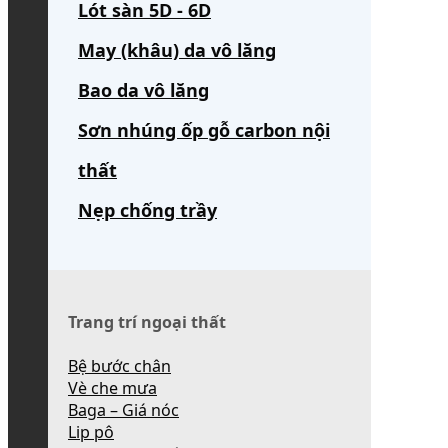
Lót sàn 5D - 6D
May (khâu) da vô lăng
Bao da vô lăng
Sơn nhúng ốp gỗ carbon nội
thất
Nẹp chống trầy
Trang trí ngoại thất
Bệ bước chân
Vè che mưa
Baga – Giá nóc
Lip pô