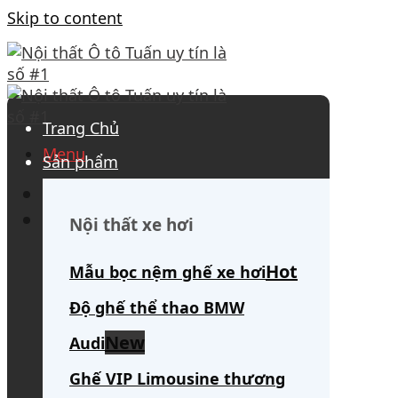
Skip to content
Trang Chủ
Menu
Sản phẩm
0908 563 172
(tư vấn 24/7)
Search for:
Nội thất xe hơi
Mẫu bọc nệm ghế xe hơi
Độ ghế thể thao BMW
Audi
Ghế VIP Limousine thương