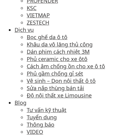
PROFENDER
KSC
VIETMAP
ZESTECH
Dịch vụ
Bọc ghế da ô tô
Khâu da vô lăng thủ công
Dán phim cách nhiệt 3M
Phủ ceramic cho xe ôtô
Cách âm chống ồn cho xe ô tô
Phủ gầm chống gỉ sét
Vệ sinh – Dọn nội thất ô tô
Sửa nắp thùng bán tải
Độ nội thất xe Limousine
Blog
Tư vấn kỹ thuật
Tuyển dụng
Thông báo
VIDEO