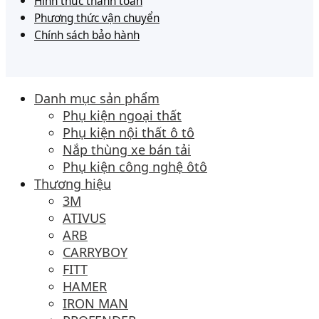
Hình thức thanh toán
Phương thức vận chuyển
Chính sách bảo hành
Danh mục sản phẩm
Phụ kiện ngoại thất
Phụ kiện nội thất ô tô
Nắp thùng xe bán tải
Phụ kiện công nghệ ôtô
Thương hiệu
3M
ATIVUS
ARB
CARRYBOY
FITT
HAMER
IRON MAN