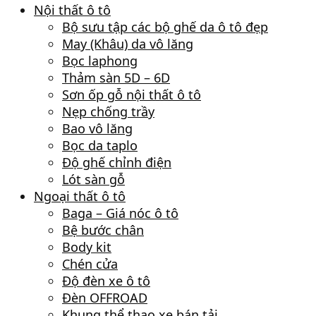
Nội thất ô tô
Bộ sưu tập các bộ ghế da ô tô đẹp
May (Khâu) da vô lăng
Bọc laphong
Thảm sàn 5D – 6D
Sơn ốp gỗ nội thất ô tô
Nẹp chống trầy
Bao vô lăng
Bọc da taplo
Độ ghế chỉnh điện
Lót sàn gỗ
Ngoại thất ô tô
Baga – Giá nóc ô tô
Bệ bước chân
Body kit
Chén cửa
Độ đèn xe ô tô
Đèn OFFROAD
Khung thể thao xe bán tải