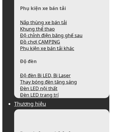
Phụ kiện xe bán tải
Nắp thùng xe bán tải
Khung thể thao
Độ chỉnh điện băng ghế sau
Đồ chơi CAMPING
Phụ kiện xe bán tải khác
Độ đèn
Độ đèn Bi LED, Bi Laser
Thay bóng đèn tăng sáng
Đèn LED nội thất
Đèn LED trang trí
Thương hiệu