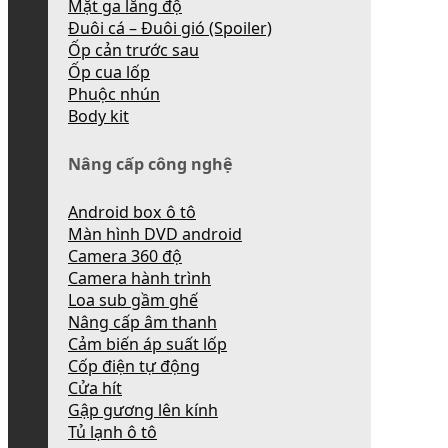
Mặt ga lăng độ
Đuôi cá – Đuôi gió (Spoiler)
Ốp cản trước sau
Ốp cua lốp
Phuộc nhún
Body kit
Nâng cấp công nghệ
Android box ô tô
Màn hình DVD android
Camera 360 độ
Camera hành trình
Loa sub gầm ghế
Nâng cấp âm thanh
Cảm biến áp suất lốp
Cốp điện tự động
Cửa hít
Gập gương lên kính
Tủ lạnh ô tô