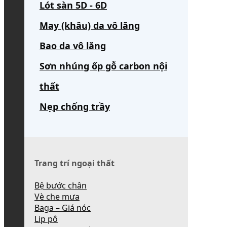
Lót sàn 5D - 6D
May (khâu) da vô lăng
Bao da vô lăng
Sơn nhúng ốp gỗ carbon nội
thất
Nẹp chống trầy
Trang trí ngoại thất
Bệ bước chân
Vè che mưa
Baga – Giá nóc
Lip pô