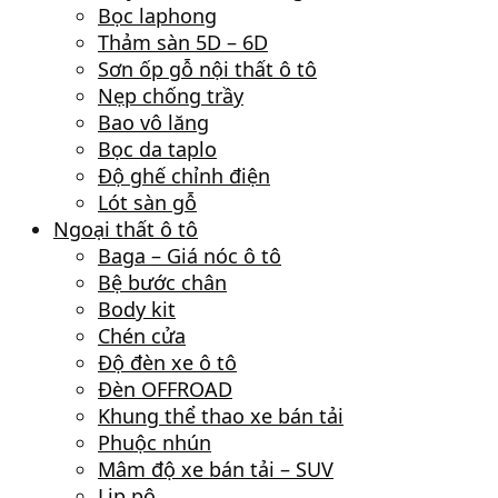
Bọc laphong
Thảm sàn 5D – 6D
Sơn ốp gỗ nội thất ô tô
Nẹp chống trầy
Bao vô lăng
Bọc da taplo
Độ ghế chỉnh điện
Lót sàn gỗ
Ngoại thất ô tô
Baga – Giá nóc ô tô
Bệ bước chân
Body kit
Chén cửa
Độ đèn xe ô tô
Đèn OFFROAD
Khung thể thao xe bán tải
Phuộc nhún
Mâm độ xe bán tải – SUV
Lip pô