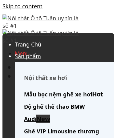
Skip to content
Trang Chủ
Menu
Sản phẩm
0908 563 172
(tư vấn 24/7)
Search for:
Nội thất xe hơi
Mẫu bọc nệm ghế xe hơi
Độ ghế thể thao BMW
Audi
Ghế VIP Limousine thương