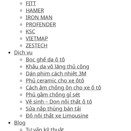
FITT
HAMER
IRON MAN
PROFENDER
KSC
VIETMAP
ZESTECH
Dịch vụ
Bọc ghế da ô tô
Khâu da vô lăng thủ công
Dán phim cách nhiệt 3M
Phủ ceramic cho xe ôtô
Cách âm chống ồn cho xe ô tô
Phủ gầm chống gỉ sét
Vệ sinh – Dọn nội thất ô tô
Sửa nắp thùng bán tải
Độ nội thất xe Limousine
Blog
Tư vấn kỹ thuật