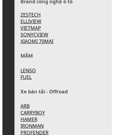
Brand công nghệ ô tô
ZESTECH
ELLIVIEW
VIETMAP
SONYCVIEW
XIAOMI 70MAI
MÂM
LENSO
FUEL
Xe bán tải - Offroad
ARB
CARRYBOY
HAMER
IRONMAN
PROFENDER