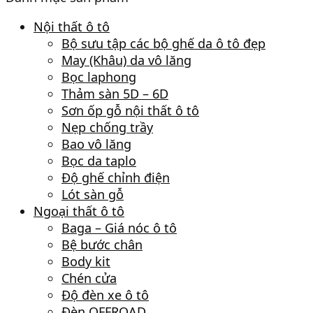
Nội thất ô tô
Bộ sưu tập các bộ ghế da ô tô đẹp
May (Khâu) da vô lăng
Bọc laphong
Thảm sàn 5D – 6D
Sơn ốp gỗ nội thất ô tô
Nẹp chống trầy
Bao vô lăng
Bọc da taplo
Độ ghế chỉnh điện
Lót sàn gỗ
Ngoại thất ô tô
Baga – Giá nóc ô tô
Bệ bước chân
Body kit
Chén cửa
Độ đèn xe ô tô
Đèn OFFROAD