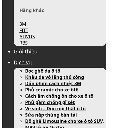
Hãng khác
3M
FITT
ATIVUS
RBS
Giới thiệu
Dịch vụ
Bọc ghế da ô tô
Khâu da vô lăng thủ công
Dán phim cách nhiệt 3M
Phủ ceramic cho xe ôtô
Cách âm chống ồn cho xe ô tô
Phủ gầm chống gỉ sét
Vệ sinh – Dọn nội thất ô tô
Sửa nắp thùng bán tải
Độ ghế Limousine cho xe ô tô SUV,
MPV và xe 16 chỗ