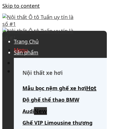
Skip to content
Trang Chủ
Menu
Sản phẩm
0908 563 172
(tư vấn 24/7)
Search for:
Nội thất xe hơi
Mẫu bọc nệm ghế xe hơi
Độ ghế thể thao BMW
Audi
Ghế VIP Limousine thương