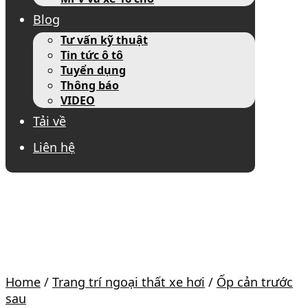
Blog
Tư vấn kỹ thuật
Tin tức ô tô
Tuyển dụng
Thông báo
VIDEO
Tải về
Liên hệ
Home
/
Trang trí ngoại thất xe hơi
/
Ốp cản trước
sau