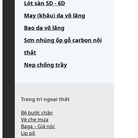
Lót sàn 5D - 6D
May (khâu) da vô lăng
Bao da vô lăng
Sơn nhúng ốp gỗ carbon nội
thất
Nẹp chống trầy
Trang trí ngoại thất
Bệ bước chân
Vè che mưa
Baga – Giá nóc
Lip pô