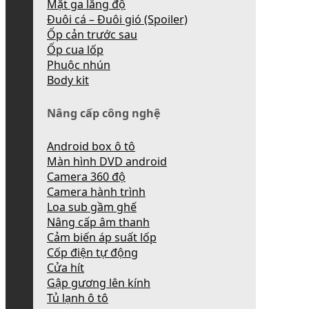
Mặt ga lăng độ
Đuôi cá – Đuôi gió (Spoiler)
Ốp cản trước sau
Ốp cua lốp
Phuộc nhún
Body kit
Nâng cấp công nghệ
Android box ô tô
Màn hình DVD android
Camera 360 độ
Camera hành trình
Loa sub gầm ghế
Nâng cấp âm thanh
Cảm biến áp suất lốp
Cốp điện tự động
Cửa hít
Gập gương lên kính
Tủ lạnh ô tô