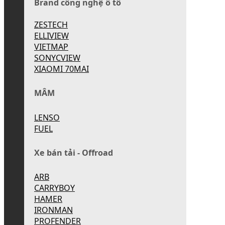
Brand công nghệ ô tô
ZESTECH
ELLIVIEW
VIETMAP
SONYCVIEW
XIAOMI 70MAI
MÂM
LENSO
FUEL
Xe bán tải - Offroad
ARB
CARRYBOY
HAMER
IRONMAN
PROFENDER