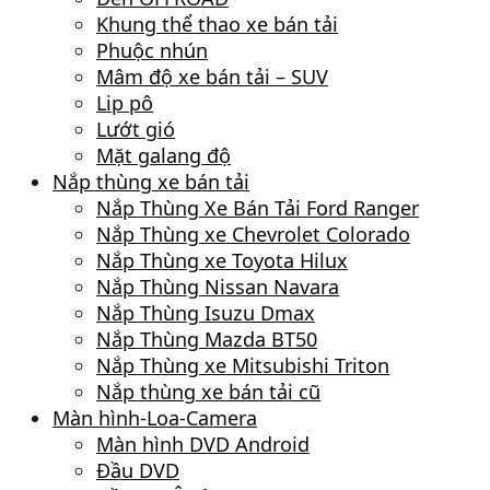
Khung thể thao xe bán tải
Phuộc nhún
Mâm độ xe bán tải – SUV
Lip pô
Lướt gió
Mặt galang độ
Nắp thùng xe bán tải
Nắp Thùng Xe Bán Tải Ford Ranger
Nắp Thùng xe Chevrolet Colorado
Nắp Thùng xe Toyota Hilux
Nắp Thùng Nissan Navara
Nắp Thùng Isuzu Dmax
Nắp Thùng Mazda BT50
Nắp Thùng xe Mitsubishi Triton
Nắp thùng xe bán tải cũ
Màn hình-Loa-Camera
Màn hình DVD Android
Đầu DVD