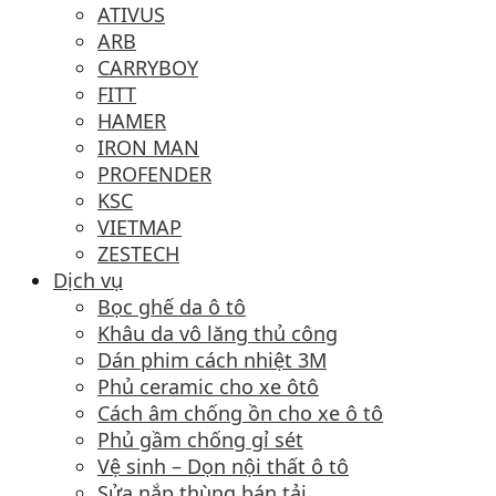
ATIVUS
ARB
CARRYBOY
FITT
HAMER
IRON MAN
PROFENDER
KSC
VIETMAP
ZESTECH
Dịch vụ
Bọc ghế da ô tô
Khâu da vô lăng thủ công
Dán phim cách nhiệt 3M
Phủ ceramic cho xe ôtô
Cách âm chống ồn cho xe ô tô
Phủ gầm chống gỉ sét
Vệ sinh – Dọn nội thất ô tô
Sửa nắp thùng bán tải