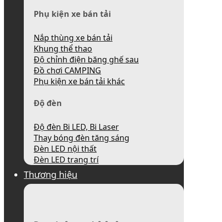
Phụ kiện xe bán tải
Nắp thùng xe bán tải
Khung thể thao
Độ chỉnh điện băng ghế sau
Đồ chơi CAMPING
Phụ kiện xe bán tải khác
Độ đèn
Độ đèn Bi LED, Bi Laser
Thay bóng đèn tăng sáng
Đèn LED nội thất
Đèn LED trang trí
Thương hiệu