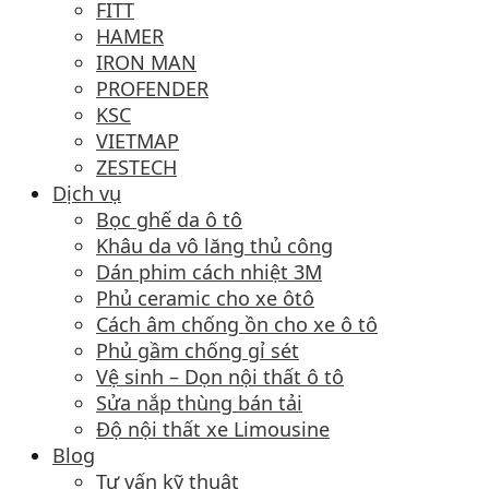
FITT
HAMER
IRON MAN
PROFENDER
KSC
VIETMAP
ZESTECH
Dịch vụ
Bọc ghế da ô tô
Khâu da vô lăng thủ công
Dán phim cách nhiệt 3M
Phủ ceramic cho xe ôtô
Cách âm chống ồn cho xe ô tô
Phủ gầm chống gỉ sét
Vệ sinh – Dọn nội thất ô tô
Sửa nắp thùng bán tải
Độ nội thất xe Limousine
Blog
Tư vấn kỹ thuật