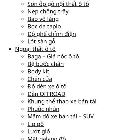
Sơn ốp gỗ nội thất ô tô
Nẹp chống trầy
Bao vô lăng
Bọc da taplo
Độ ghế chỉnh điện
Lót sàn gỗ
Ngoại thất ô tô
Baga – Giá nóc ô tô
Bệ bước chân
Body kit
Chén cửa
Độ đèn xe ô tô
Đèn OFFROAD
Khung thể thao xe bán tải
Phuộc nhún
Mâm độ xe bán tải – SUV
Lip pô
Lướt gió
Mặt galang độ