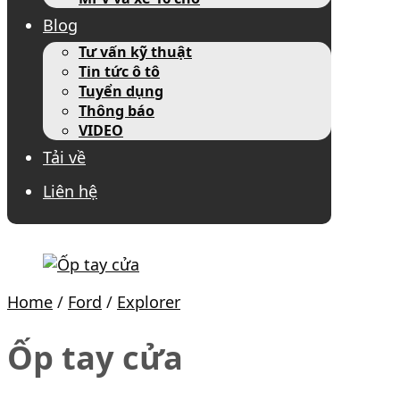
Blog
Tư vấn kỹ thuật
Tin tức ô tô
Tuyển dụng
Thông báo
VIDEO
Tải về
Liên hệ
Home
/
Ford
/
Explorer
Ốp tay cửa