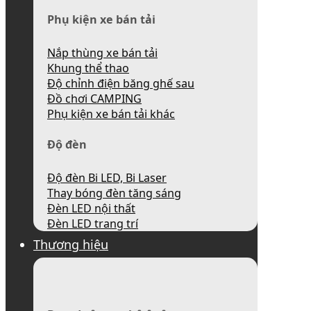
Phụ kiện xe bán tải
Nắp thùng xe bán tải
Khung thể thao
Độ chỉnh điện băng ghế sau
Đồ chơi CAMPING
Phụ kiện xe bán tải khác
Độ đèn
Độ đèn Bi LED, Bi Laser
Thay bóng đèn tăng sáng
Đèn LED nội thất
Đèn LED trang trí
Thương hiệu