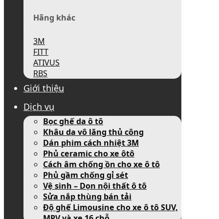
Hãng khác
3M
FITT
ATIVUS
RBS
Giới thiệu
Dịch vụ
Bọc ghế da ô tô
Khâu da vô lăng thủ công
Dán phim cách nhiệt 3M
Phủ ceramic cho xe ôtô
Cách âm chống ồn cho xe ô tô
Phủ gầm chống gỉ sét
Vệ sinh – Dọn nội thất ô tô
Sửa nắp thùng bán tải
Độ ghế Limousine cho xe ô tô SUV,
MPV và xe 16 chỗ