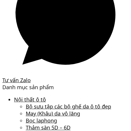
Tư vấn Zalo
Danh mục sản phẩm
Nội thất ô tô
Bộ sưu tập các bộ ghế da ô tô đẹp
May (Khâu) da vô lăng
Bọc laphong
Thảm sàn 5D – 6D