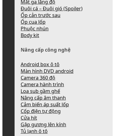
Mặt ga lăng độ
Đuôi cá – Đuôi gió (Spoiler)
Ốp cản trước sau
Ốp cua lốp
Phuộc nhún
Body kit
Nâng cấp công nghệ
Android box ô tô
Màn hình DVD android
Camera 360 độ
Camera hành trình
Loa sub gầm ghế
Nâng cấp âm thanh
Cảm biến áp suất lốp
Cốp điện tự động
Cửa hít
Gập gương lên kính
Tủ lạnh ô tô