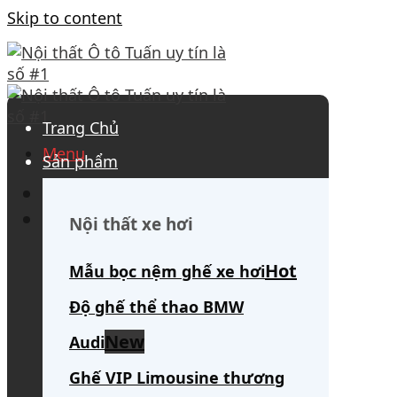
Skip to content
Trang Chủ
Menu
Sản phẩm
0908 563 172
(tư vấn 24/7)
Search for:
Nội thất xe hơi
Mẫu bọc nệm ghế xe hơi
Độ ghế thể thao BMW
Audi
Ghế VIP Limousine thương