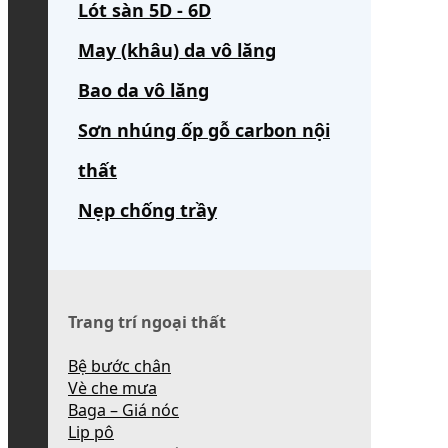
Lót sàn 5D - 6D
May (khâu) da vô lăng
Bao da vô lăng
Sơn nhúng ốp gỗ carbon nội
thất
Nẹp chống trầy
Trang trí ngoại thất
Bệ bước chân
Vè che mưa
Baga – Giá nóc
Lip pô