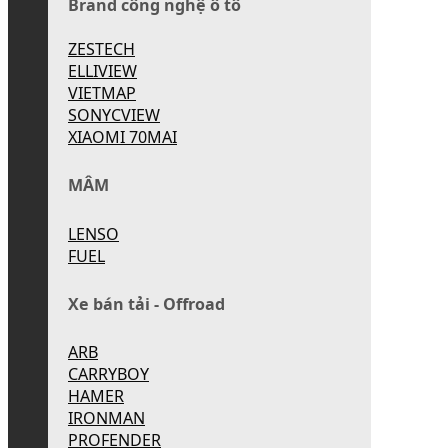
Brand công nghệ ô tô
ZESTECH
ELLIVIEW
VIETMAP
SONYCVIEW
XIAOMI 70MAI
MÂM
LENSO
FUEL
Xe bán tải - Offroad
ARB
CARRYBOY
HAMER
IRONMAN
PROFENDER