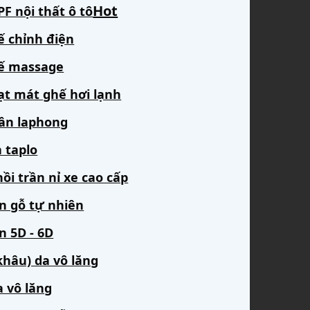
F nội thất ô tô
ế chỉnh điện
ế massage
ạt mát ghế hơi lạnh
rần laphong
 taplo
ồi trần nỉ xe cao cấp
àn gỗ tự nhiên
n 5D - 6D
khâu) da vô lăng
a vô lăng