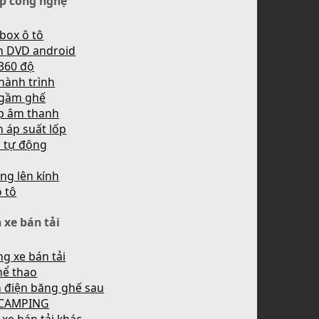
p công nghệ
box ô tô
h DVD android
360 độ
hành trình
 gầm ghế
p âm thanh
 áp suất lốp
n tự động
ng lên kính
ô tô
 xe bán tải
g xe bán tải
hể thao
 điện băng ghế sau
 CAMPING