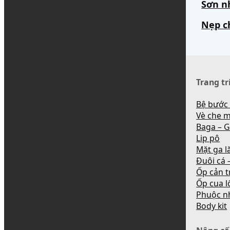
Sơn n
Nẹp c
Trang tr
Bệ bước
Vè che 
Baga – G
Lip pô
Mặt ga l
Đuôi cá –
Ốp cản t
Ốp cua l
Phuộc n
Body kit