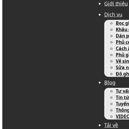
Giới thiệu
Dịch vụ
Bọc g
Khâu 
Dán p
Phủ c
Cách 
Phủ g
Vệ si
Sửa n
Độ gh
Blog
Tư vấ
Tin tứ
Tuyển
Thôn
VIDE
Tải về