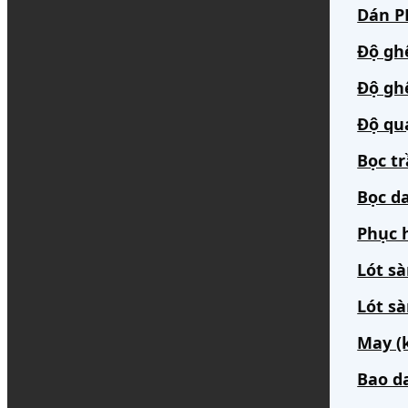
Dán PP
Độ gh
Độ gh
Độ qu
Bọc t
Bọc da
Phục h
Lót s
Lót sà
May (
Bao d