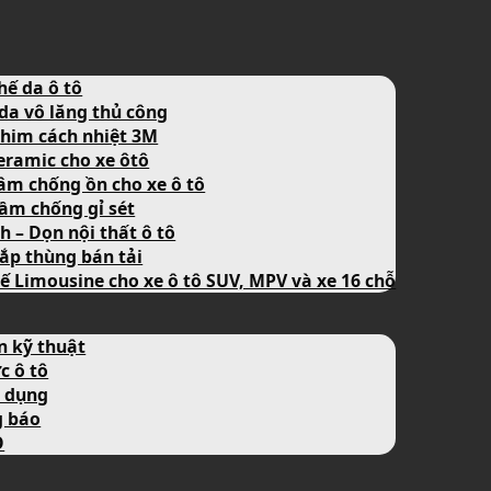
hế da ô tô
da vô lăng thủ công
him cách nhiệt 3M
eramic cho xe ôtô
âm chống ồn cho xe ô tô
ầm chống gỉ sét
nh – Dọn nội thất ô tô
ắp thùng bán tải
ế Limousine cho xe ô tô SUV, MPV và xe 16 chỗ
n kỹ thuật
c ô tô
 dụng
g báo
O