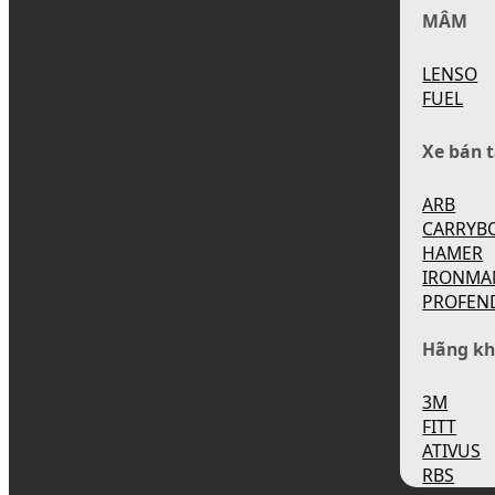
MÂM
LENSO
FUEL
Xe bán t
ARB
CARRYB
HAMER
IRONMA
PROFEN
Hãng kh
3M
FITT
ATIVUS
RBS