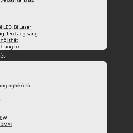
 xe bán tải khác
i LED, Bi Laser
ng đèn tăng sáng
nội thất
trang trí
iệu
ông nghệ ô tô
H
W
P
IEW
70MAI