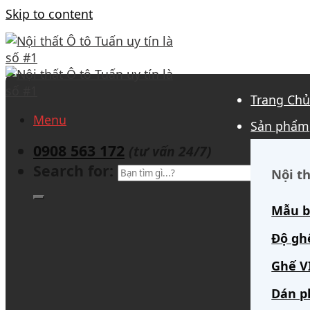
Skip to content
Trang Ch
Menu
Sản phẩm
0908 563 172
(tư vấn 24/7)
Search for:
Nội th
Mẫu b
Độ gh
Ghế V
Dán p