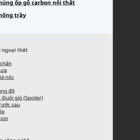
húng ốp gỗ carbon nội thất
hống trầy
í ngoại thất
 chân
mưa
iá nóc
ăng độ
 Đuôi gió (Spoiler)
rước sau
ốp
hún