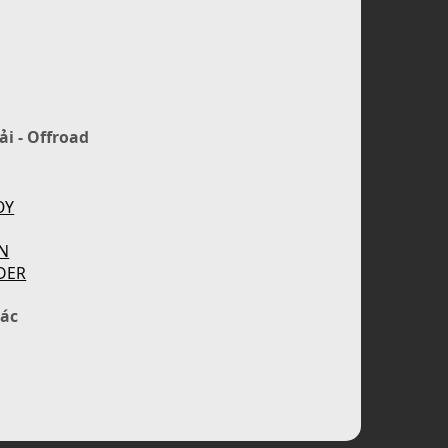
ải - Offroad
OY
N
DER
ác