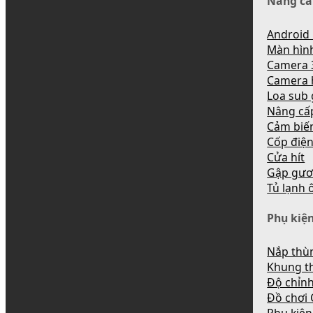
Nâng cấ
Android 
Màn hìn
Camera 
Camera 
Loa sub
Nâng cấ
Cảm biến
Cốp điệ
Cửa hít
Gập gươ
Tủ lạnh 
Phụ kiện
Nắp thùn
Khung t
Độ chỉnh
Đồ chơi