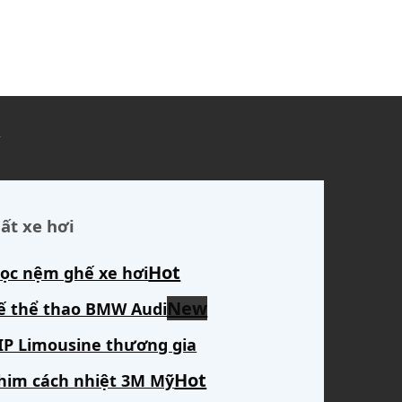
ủ
ất xe hơi
ọc nệm ghế xe hơi
ế thể thao BMW Audi
IP Limousine thương gia
him cách nhiệt 3M Mỹ