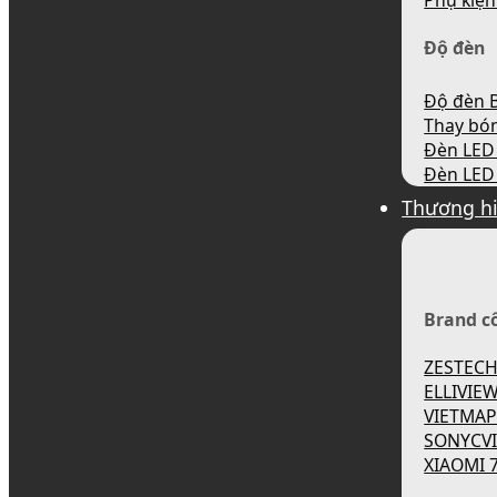
Phụ kiện
Độ đèn
Độ đèn B
Thay bó
Đèn LED 
Đèn LED 
Thương h
Brand c
ZESTEC
ELLIVIE
VIETMA
SONYCV
XIAOMI 