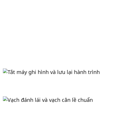
giám sát đỗ xe
Tiết kiệm chi phí và có chức năng ghi hình hành
trình khi lắp thêm USB vào thiết bị. Có thể xem lại
video hành trình trực tiếp trên màn hình với chế
độ ghi hình vòng lập 3 phút/ 1 video. Ngoài ra còn
có thêm tính năng tắt máy ghi hình. Khi đỗ xe,
camera vẫn tiếp tục ghi lại hình ảnh để làm bằng
chứng bảo vệ xe.
Vạch đánh lái và vạch canh lề chuẩn
Có 3 tùy chọn vạch đánh lái và vạch căn lề chuẩn.