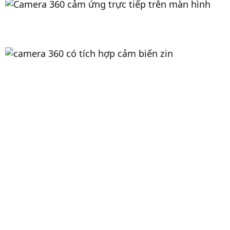
Tích hợp cảm biến zin
Camera 360 sẽ tự kích hoạt khi có vật cản nhờ vào
hệ thống radar kết hợp với cảm biến zin.
Cảm biến
được cảnh báo ở cả phần đuôi xe và phần đầu xe
để người lái xe biết được khoảng cách với vật cản
hoặc phương tiện phía trước.
Ghi hình hành trình & tắt máy ghi hình