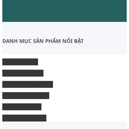
DANH MỤC SẢN PHẨM NỔI BẬT
Độ Nội thất xe
độ Ngoại thất xe
Nâng cấp công nghệ
Phụ kiện xe bán tải
độ xe limousine
độ ghế chỉnh điện