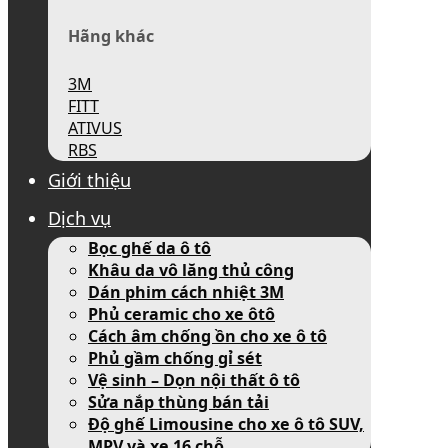
Hãng khác
3M
FITT
ATIVUS
RBS
Giới thiệu
Dịch vụ
Bọc ghế da ô tô
Khâu da vô lăng thủ công
Dán phim cách nhiệt 3M
Phủ ceramic cho xe ôtô
Cách âm chống ồn cho xe ô tô
Phủ gầm chống gỉ sét
Vệ sinh – Dọn nội thất ô tô
Sửa nắp thùng bán tải
Độ ghế Limousine cho xe ô tô SUV,
MPV và xe 16 chỗ