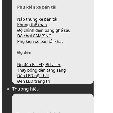
Phụ kiện xe bán tải
Nắp thùng xe bán tải
Khung thể thao
Độ chỉnh điện băng ghế sau
Đồ chơi CAMPING
Phụ kiện xe bán tải khác
Độ đèn
Độ đèn Bi LED, Bi Laser
Thay bóng đèn tăng sáng
Đèn LED nội thất
Đèn LED trang trí
Thương hiệu