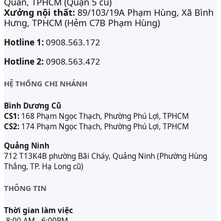
Quán, TPHCM (Quận 5 cũ)
Xưởng nội thất:
89/103/19A Phạm Hùng, Xã Bình
Hưng, TPHCM (Hẻm C7B Phạm Hùng)
Hotline 1:
0908.563.172
Hotline 2:
0908.563.472
HỆ THỐNG CHI NHÁNH
Bình Dương Cũ
CS1:
168 Phạm Ngọc Thạch, Phường Phú Lợi, TPHCM
CS2:
174 Phạm Ngọc Thạch, Phường Phú Lợi, TPHCM
Quảng Ninh
712 T13K4B phường Bãi Cháy, Quảng Ninh (Phường Hùng
Thắng, TP. Hạ Long cũ)
THÔNG TIN
Thời gian làm việc
8:00 AM - 6:00PM