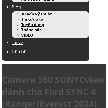
Blog
Tư vấn kỹ thuật
Tin tức ô tô
Tuyển dụng
Thông báo
VIDEO
Tải về
Liên hệ
Camera 360 SONYCview
dành cho Ford SYNC 4
(Ranger/Everest 2024)