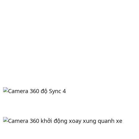
CHI TIẾT CHỨC NĂNG
Camera toàn cảnh xung quanh xe
4 mắt camera SONY được lắp đặt ở phía sau, phía
trước, hai bên hông, mỗi góc quay 180 độ và hiển
thị hình ảnh giả lập 2D/3D rõ nét. Mang đến góc
nhìn toàn cảnh và bao quát xung quanh xe, giúp
người lái phát hiện vật cản, chướng ngại vật,… làm
chủ được các tình huống khi lái xe.
Xoay vòng xung quanh xe khi khởi động