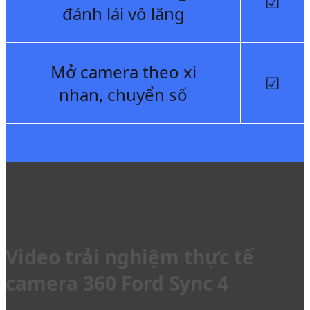
☑
đánh lái vô lăng
Mở camera theo xi
☑
nhan, chuyển số
Video trải nghiệm thực tế
camera 360 Ford Sync 4