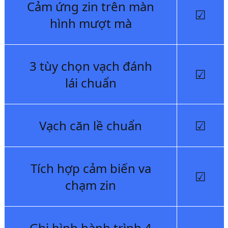
Cảm ứng zin trên màn
☑
hình mượt mà
3 tùy chọn vạch đánh
☑
lái chuẩn
Vạch căn lề chuẩn
☑
Tích hợp cảm biến va
☑
chạm zin
Ghi hình hành trình 4