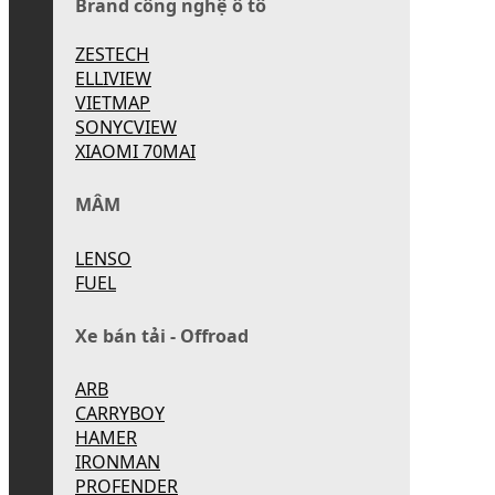
Brand công nghệ ô tô
ZESTECH
ELLIVIEW
VIETMAP
SONYCVIEW
XIAOMI 70MAI
MÂM
LENSO
FUEL
Xe bán tải - Offroad
ARB
CARRYBOY
HAMER
IRONMAN
PROFENDER