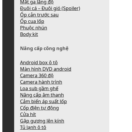
Mặt ga lăng độ
Đuôi cá – Đuôi gió (Spoiler)
Ốp cản trước sau
Ốp cua lốp
Phuộc nhún
Body kit
Nâng cấp công nghệ
Android box ô tô
Màn hình DVD android
Camera 360 độ
Camera hành trình
Loa sub gầm ghế
Nâng cấp âm thanh
Cảm biến áp suất lốp
Cốp điện tự động
Cửa hít
Gập gương lên kính
Tủ lạnh ô tô