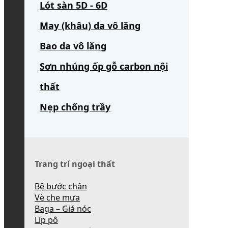
Lót sàn 5D - 6D
May (khâu) da vô lăng
Bao da vô lăng
Sơn nhúng ốp gỗ carbon nội
thất
Nẹp chống trầy
Trang trí ngoại thất
Bệ bước chân
Vè che mưa
Baga – Giá nóc
Lip pô