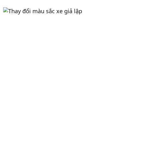
Thay đổi màu sắc sơn xe giả lập
Nhiều tùy chọn mẫu xe và có thể thay đổi màu sắc
sơn xe không giới hạn với hệ thống điều chỉnh
màu sơn xe HSV được tích hợp sẵn trong phần cài
đặt.
Hiển thị thông tin mở cửa
Khi bất kì 1 trong 4 cánh cửa xe mở ra camera sẽ
tự bật và chế độ 3D sẽ hiển thị đúng cánh cửa
đang mở.