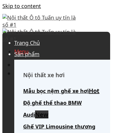
Skip to content
Trang Chủ
Menu
Sản phẩm
0908 563 172
(tư vấn 24/7)
Search for:
Nội thất xe hơi
Mẫu bọc nệm ghế xe hơi
Độ ghế thể thao BMW
Audi
Ghế VIP Limousine thương