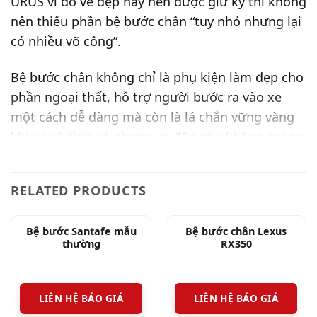
URUS vì đó vẻ đẹp này nên được giữ kỹ thì không
nên thiếu phần bệ bước chân “tuy nhỏ nhưng lại
có nhiều võ công”.
Bệ bước chân không chỉ là phụ kiện làm đẹp cho
phần ngoại thất, hỗ trợ người bước ra vào xe
một cách dễ dàng mà còn là lá chắn vững vàng
khi xe vô tình có nhưng va đập nhẹ không mong
muốn từ phía hông xe.
RELATED PRODUCTS
Bệ bước Santafe mẫu
Bệ bước chân Lexus
thường
RX350
LIÊN HỆ BÁO GIÁ
LIÊN HỆ BÁO GIÁ