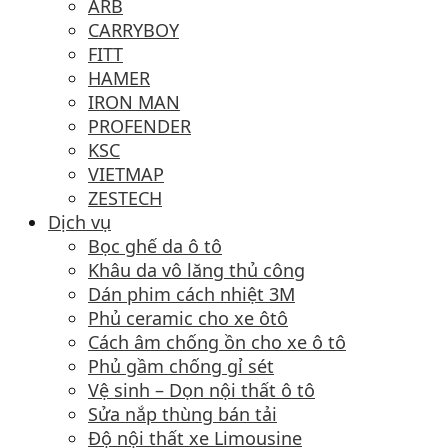
ARB
CARRYBOY
FITT
HAMER
IRON MAN
PROFENDER
KSC
VIETMAP
ZESTECH
Dịch vụ
Bọc ghế da ô tô
Khâu da vô lăng thủ công
Dán phim cách nhiệt 3M
Phủ ceramic cho xe ôtô
Cách âm chống ồn cho xe ô tô
Phủ gầm chống gỉ sét
Vệ sinh – Dọn nội thất ô tô
Sửa nắp thùng bán tải
Độ nội thất xe Limousine