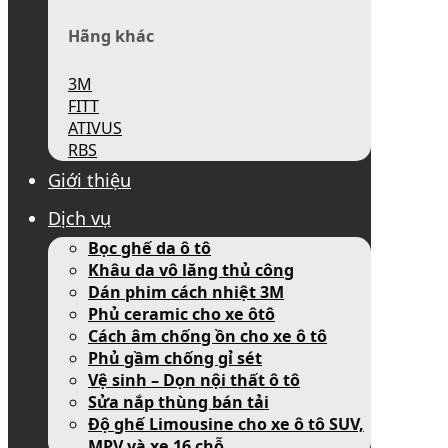
Hãng khác
3M
FITT
ATIVUS
RBS
Giới thiệu
Dịch vụ
Bọc ghế da ô tô
Khâu da vô lăng thủ công
Dán phim cách nhiệt 3M
Phủ ceramic cho xe ôtô
Cách âm chống ồn cho xe ô tô
Phủ gầm chống gỉ sét
Vệ sinh – Dọn nội thất ô tô
Sửa nắp thùng bán tải
Độ ghế Limousine cho xe ô tô SUV,
MPV và xe 16 chỗ