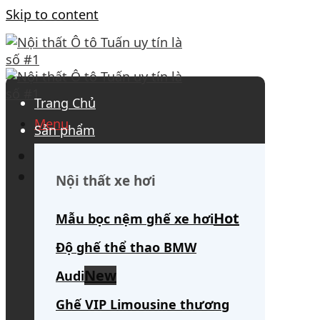
Skip to content
Trang Chủ
Menu
Sản phẩm
0908 563 172
(tư vấn 24/7)
Search for:
Nội thất xe hơi
Mẫu bọc nệm ghế xe hơi
Độ ghế thể thao BMW
Audi
Ghế VIP Limousine thương