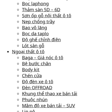
Bọc laphong
Thảm sàn 5D – 6D
Sơn ốp gỗ nội thất ô tô
Nẹp chống trầy
Bao vô lăng
Bọc da taplo
Độ ghế chỉnh điện
Lót sàn gỗ
Ngoại thất ô tô
Baga – Giá nóc ô tô
Bệ bước chân
Body kit
Chén cửa
Độ đèn xe ô tô
Đèn OFFROAD
Khung thể thao xe bán tải
Phuộc nhún
Mâm độ xe bán tải – SUV
Lip pô