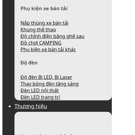
Phụ kiện xe bán tải
Nắp thùng xe bán tải
Khung thể thao
Độ chỉnh điện băng ghế sau
Đồ chơi CAMPING
Phụ kiện xe bán tải khác
Độ đèn
Độ đèn Bi LED, Bi Laser
Thay bóng đèn tăng sáng
Đèn LED nội thất
Đèn LED trang trí
Thương hiệu