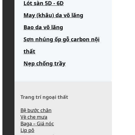
Lót sàn 5D - 6D
May (khâu) da vô lăng
Bao da vô lăng
Sơn nhúng ốp gỗ carbon nội
thất
Nẹp chống trầy
Trang trí ngoại thất
Bệ bước chân
Vè che mưa
Baga – Giá nóc
Lip pô