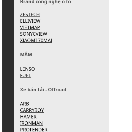
Brand công nghệ ô tô
ZESTECH
ELLIVIEW
VIETMAP
SONYCVIEW
XIAOMI 70MAI
MÂM
LENSO
FUEL
Xe bán tải - Offroad
ARB
CARRYBOY
HAMER
IRONMAN
PROFENDER