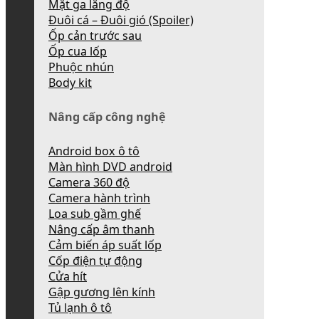
Mặt ga lăng độ
Đuôi cá – Đuôi gió (Spoiler)
Ốp cản trước sau
Ốp cua lốp
Phuộc nhún
Body kit
Nâng cấp công nghệ
Android box ô tô
Màn hình DVD android
Camera 360 độ
Camera hành trình
Loa sub gầm ghế
Nâng cấp âm thanh
Cảm biến áp suất lốp
Cốp điện tự động
Cửa hít
Gập gương lên kính
Tủ lạnh ô tô