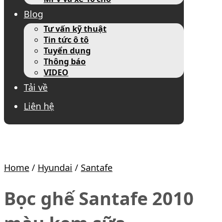
Blog
Tư vấn kỹ thuật
Tin tức ô tô
Tuyển dụng
Thông báo
VIDEO
Tải về
Liên hệ
Home
/
Hyundai
/
Santafe
Bọc ghế Santafe 2010