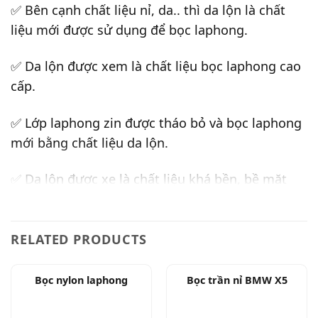
✅ Bên cạnh chất liệu nỉ, da.. thì da lộn là chất
liệu mới được sử dụng để bọc laphong.
✅ Da lộn được xem là chất liệu bọc laphong cao
cấp.
✅ Lớp laphong zin được tháo bỏ và bọc laphong
mới bằng chất liệu da lộn.
✅ Da lộn được xe là chất liệu khá bền, bề mặt
không bị sùi trong quá trình sử dụng.
✅ Bọc laphong bằng da lộn cho xe HRV sẽ làm
RELATED PRODUCTS
nội thất xe thêm cao cấp và sang trọng hơn.
Bọc nylon laphong
Bọc trần nỉ BMW X5