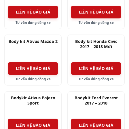
Thái Lan, có độ bền bỉ cao.
LIÊN HỆ BÁO GIÁ
LIÊN HỆ BÁO GIÁ
Ô tô Tuấn là một trong những địa chỉ tin cậy
Tư vấn đúng dòng xe
Tư vấn đúng dòng xe
nhất Thành phố Hồ Chí Minh, bởi vì chúng tôi:
Nhập nguyên liệu chính gốc rõ ràng 100%; Giá
Body kit Ativus Mazda 2
Body kit Honda Civic
không rẻ nhất, nhưng hợp lý nhất và tư vấn tận
2017 – 2018 Mới
tình nhất; Làm việc tận tâm, kỹ lưỡng; Thường
xuyên đào tạo, nâng cao tay nghề nhân viên.
LIÊN HỆ BÁO GIÁ
LIÊN HỆ BÁO GIÁ
Tư vấn đúng dòng xe
Tư vấn đúng dòng xe
Bodykit Ativus Pajero
Bodykit Ford Everest
Sport
2017 – 2018
LIÊN HỆ BÁO GIÁ
LIÊN HỆ BÁO GIÁ