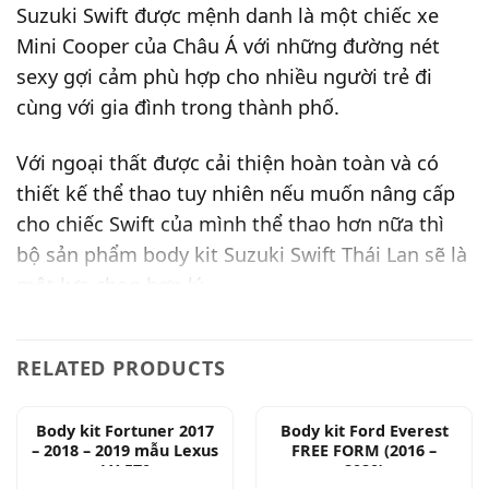
Suzuki Swift được mệnh danh là một chiếc xe
Mini Cooper của Châu Á với những đường nét
sexy gợi cảm phù hợp cho nhiều người trẻ đi
cùng với gia đình trong thành phố.
Với ngoại thất được cải thiện hoàn toàn và có
thiết kế thể thao tuy nhiên nếu muốn nâng cấp
cho chiếc Swift của mình thể thao hơn nữa thì
bộ sản phẩm body kit Suzuki Swift Thái Lan sẽ là
một lựa chọn hợp lý.
Body kit dành cho xe Suzuki Swift
RELATED PRODUCTS
Body kit là bộ ốp xung quanh thân xe, đối với
Swift bộ body kit sẽ bao gồm: Ốp cản trước, ốp
Body kit Fortuner 2017
Body kit Ford Everest
cản sau, hai ốp lườn thân xe. Chất liệu làm bằng
– 2018 – 2019 mẫu Lexus
FREE FORM (2016 –
LX 570
2020)
nhựa ABS cao cấp được nhập khẩu trực tiếp từ