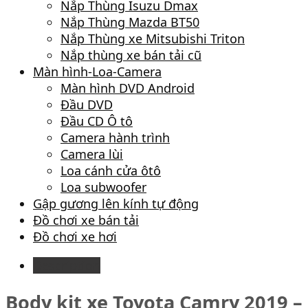
Nắp Thùng Isuzu Dmax
Nắp Thùng Mazda BT50
Nắp Thùng xe Mitsubishi Triton
Nắp thùng xe bán tải cũ
Màn hình-Loa-Camera
Màn hình DVD Android
Đầu DVD
Đầu CD Ô tô
Camera hành trình
Camera lùi
Loa cánh cửa ôtô
Loa subwoofer
Gập gương lên kính tự động
Đồ chơi xe bán tải
Đồ chơi xe hơi
Description
Body kit xe Toyota Camry 2019 –