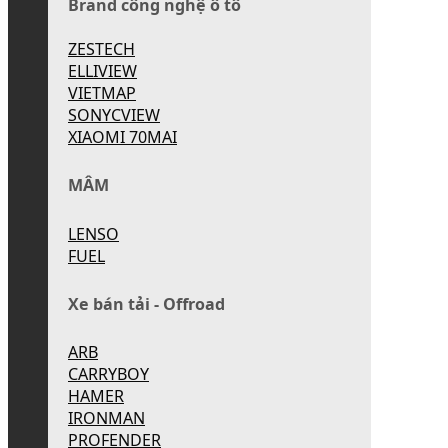
Brand công nghệ ô tô
ZESTECH
ELLIVIEW
VIETMAP
SONYCVIEW
XIAOMI 70MAI
MÂM
LENSO
FUEL
Xe bán tải - Offroad
ARB
CARRYBOY
HAMER
IRONMAN
PROFENDER