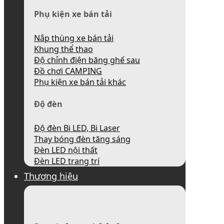
Phụ kiện xe bán tải
Nắp thùng xe bán tải
Khung thể thao
Độ chỉnh điện băng ghế sau
Đồ chơi CAMPING
Phụ kiện xe bán tải khác
Độ đèn
Độ đèn Bi LED, Bi Laser
Thay bóng đèn tăng sáng
Đèn LED nội thất
Đèn LED trang trí
Thương hiệu