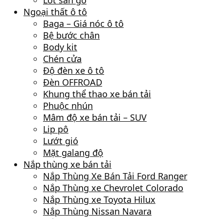
Lót sàn gỗ
Ngoại thất ô tô
Baga – Giá nóc ô tô
Bệ bước chân
Body kit
Chén cửa
Độ đèn xe ô tô
Đèn OFFROAD
Khung thể thao xe bán tải
Phuộc nhún
Mâm độ xe bán tải – SUV
Lip pô
Lướt gió
Mặt galang độ
Nắp thùng xe bán tải
Nắp Thùng Xe Bán Tải Ford Ranger
Nắp Thùng xe Chevrolet Colorado
Nắp Thùng xe Toyota Hilux
Nắp Thùng Nissan Navara