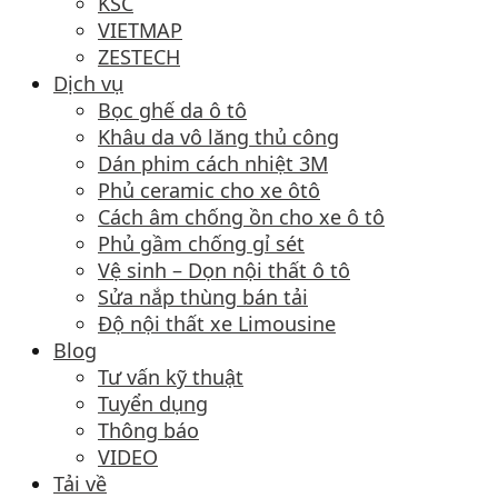
KSC
VIETMAP
ZESTECH
Dịch vụ
Bọc ghế da ô tô
Khâu da vô lăng thủ công
Dán phim cách nhiệt 3M
Phủ ceramic cho xe ôtô
Cách âm chống ồn cho xe ô tô
Phủ gầm chống gỉ sét
Vệ sinh – Dọn nội thất ô tô
Sửa nắp thùng bán tải
Độ nội thất xe Limousine
Blog
Tư vấn kỹ thuật
Tuyển dụng
Thông báo
VIDEO
Tải về