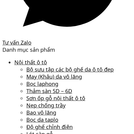
Tư vấn Zalo
Danh mục sản phẩm
Nội thất ô tô
Bộ sưu tập các bộ ghế da ô tô đẹp
May (Khâu) da vô lăng
Bọc laphong
Thảm sàn 5D – 6D
Sơn ốp gỗ nội thất ô tô
Nẹp chống trầy
Bao vô lăng
Bọc da taplo
Độ ghế chỉnh điện