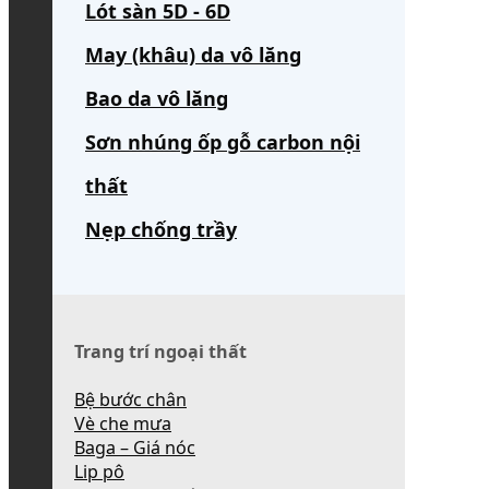
Lót sàn 5D - 6D
May (khâu) da vô lăng
Bao da vô lăng
Sơn nhúng ốp gỗ carbon nội
thất
Nẹp chống trầy
Trang trí ngoại thất
Bệ bước chân
Vè che mưa
Baga – Giá nóc
Lip pô