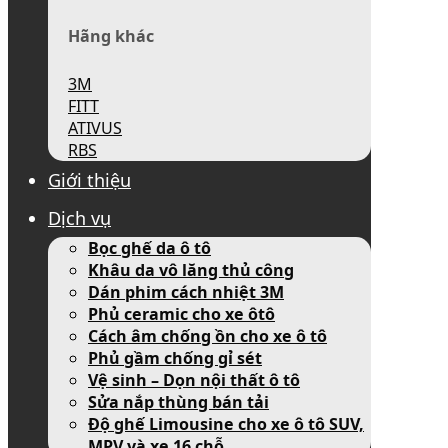
Hãng khác
3M
FITT
ATIVUS
RBS
Giới thiệu
Dịch vụ
Bọc ghế da ô tô
Khâu da vô lăng thủ công
Dán phim cách nhiệt 3M
Phủ ceramic cho xe ôtô
Cách âm chống ồn cho xe ô tô
Phủ gầm chống gỉ sét
Vệ sinh – Dọn nội thất ô tô
Sửa nắp thùng bán tải
Độ ghế Limousine cho xe ô tô SUV,
MPV và xe 16 chỗ