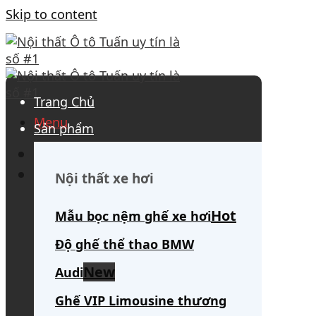
Skip to content
Trang Chủ
Menu
Sản phẩm
0908 563 172
(tư vấn 24/7)
Search for:
Nội thất xe hơi
Mẫu bọc nệm ghế xe hơi
Độ ghế thể thao BMW
Audi
Ghế VIP Limousine thương