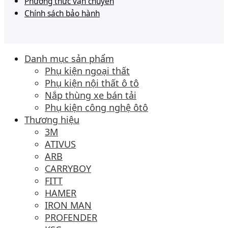
Phương thức vận chuyển
Chính sách bảo hành
Danh mục sản phẩm
Phụ kiện ngoại thất
Phụ kiện nội thất ô tô
Nắp thùng xe bán tải
Phụ kiện công nghệ ôtô
Thương hiệu
3M
ATIVUS
ARB
CARRYBOY
FITT
HAMER
IRON MAN
PROFENDER