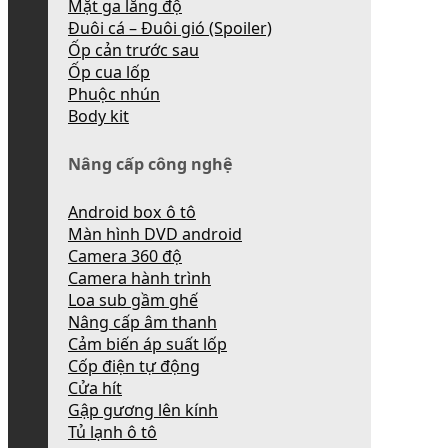
Mặt ga lăng độ
Đuôi cá – Đuôi gió (Spoiler)
Ốp cản trước sau
Ốp cua lốp
Phuộc nhún
Body kit
Nâng cấp công nghệ
Android box ô tô
Màn hình DVD android
Camera 360 độ
Camera hành trình
Loa sub gầm ghế
Nâng cấp âm thanh
Cảm biến áp suất lốp
Cốp điện tự động
Cửa hít
Gập gương lên kính
Tủ lạnh ô tô