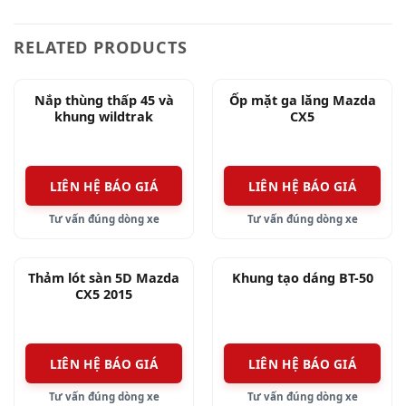
Ốp cản trước được thiết kế ôm sát mép dưới của
RELATED PRODUCTS
lưới tản nhiệt và đèn sưng mù, dáng cong theo
đầu xe, ốp được thiết kế nhô về trước cho cảm
giác chiều dài xe tăng lên, bề mặt ốp có thiết kế
Nắp thùng thấp 45 và
Ốp mặt ga lăng Mazda
khung wildtrak
CX5
viền trang trí mạ crom tạo điểm nhấn cho đầu
xe.
LIÊN HỆ BÁO GIÁ
LIÊN HỆ BÁO GIÁ
Ốp cản sau có các gân trang trí, cặp đèn phản
Tư vấn đúng dòng xe
Tư vấn đúng dòng xe
quang, hai pô giả mạ crom cân đối hai bên tạo
điểm nhấn cho đuôi xe thêm bắt mắt.
Thảm lót sàn 5D Mazda
Khung tạo dáng BT-50
Hai ốp được thiết kế liền mạch trải dài từ bánh
CX5 2015
trước qua bánh sau tăng phần bền chắc cho
hông xe, làm hông xe bớt đơn điệu.
LIÊN HỆ BÁO GIÁ
LIÊN HỆ BÁO GIÁ
Body kit Mazda 3 được thiết kế zin theo xe lên
Tư vấn đúng dòng xe
Tư vấn đúng dòng xe