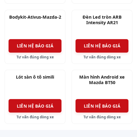
khi lắp đặt là hoàn toàn vừa khít, chính xác từng
vị trí bắt vít nên không cần khoan cắt hay tác
Bodykit-Ativus-Mazda-2
Đèn Led tròn ARB
động gì tới cấu trúc ngoài của xe, thời gian lắp
Intensity AR21
đặt nhanh.
Chất liệu làm lên bộ body kit này là nhựa dẻo
LIÊN HỆ BÁO GIÁ
LIÊN HỆ BÁO GIÁ
cao cấp, độ bền cao.
Tư vấn đúng dòng xe
Tư vấn đúng dòng xe
Body kit Mazda 3 là phụ kiện quan trọng làm
Lót sàn ô tô simili
Màn hình Android xe
tăng giá trị thẩm mỹ cho vẻ ngoài của xe, làm xe
Mazda BT50
tăng phần mới lạ hơn so với nguyên bản.
LIÊN HỆ BÁO GIÁ
LIÊN HỆ BÁO GIÁ
Tư vấn đúng dòng xe
Tư vấn đúng dòng xe