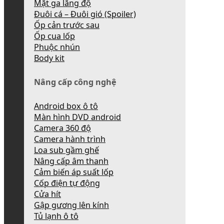
Mặt ga lăng độ
Đuôi cá – Đuôi gió (Spoiler)
Ốp cản trước sau
Ốp cua lốp
Phuộc nhún
Body kit
Nâng cấp công nghệ
Android box ô tô
Màn hình DVD android
Camera 360 độ
Camera hành trình
Loa sub gầm ghế
Nâng cấp âm thanh
Cảm biến áp suất lốp
Cốp điện tự động
Cửa hít
Gập gương lên kính
Tủ lạnh ô tô