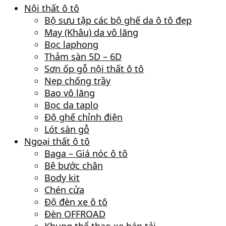
Nội thất ô tô
Bộ sưu tập các bộ ghế da ô tô đẹp
May (Khâu) da vô lăng
Bọc laphong
Thảm sàn 5D – 6D
Sơn ốp gỗ nội thất ô tô
Nẹp chống trầy
Bao vô lăng
Bọc da taplo
Độ ghế chỉnh điện
Lót sàn gỗ
Ngoại thất ô tô
Baga – Giá nóc ô tô
Bệ bước chân
Body kit
Chén cửa
Độ đèn xe ô tô
Đèn OFFROAD