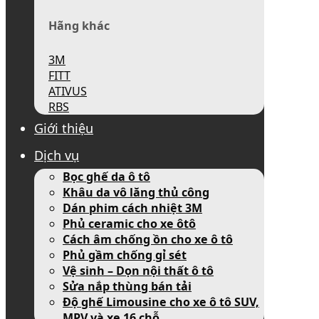
Hãng khác
3M
FITT
ATIVUS
RBS
Giới thiệu
Dịch vụ
Bọc ghế da ô tô
Khâu da vô lăng thủ công
Dán phim cách nhiệt 3M
Phủ ceramic cho xe ôtô
Cách âm chống ồn cho xe ô tô
Phủ gầm chống gỉ sét
Vệ sinh – Dọn nội thất ô tô
Sửa nắp thùng bán tải
Độ ghế Limousine cho xe ô tô SUV,
MPV và xe 16 chỗ