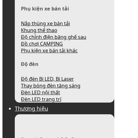
Phụ kiện xe bán tải
Nắp thùng xe bán tải
Khung thể thao
Độ chỉnh điện băng ghế sau
Đồ chơi CAMPING
Phụ kiện xe bán tải khác
Độ đèn
Độ đèn Bi LED, Bi Laser
Thay bóng đèn tăng sáng
Đèn LED nội thất
Đèn LED trang trí
Thương hiệu