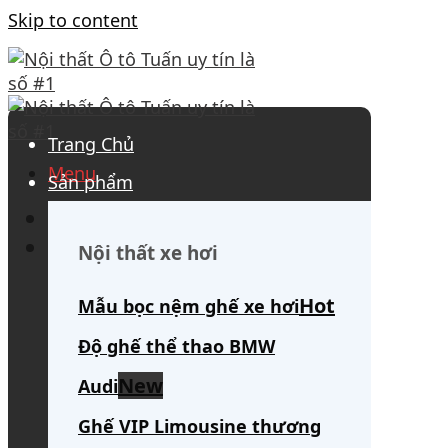
Skip to content
Trang Chủ
Menu
Sản phẩm
0908 563 172
(tư vấn 24/7)
Search for:
Nội thất xe hơi
Mẫu bọc nệm ghế xe hơi
Độ ghế thể thao BMW
Audi
Ghế VIP Limousine thương