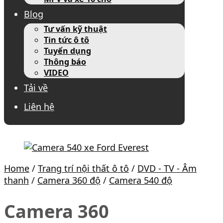
Blog
Tư vấn kỹ thuật
Tin tức ô tô
Tuyển dụng
Thông báo
VIDEO
Tải về
Liên hệ
Home
/
Trang trí nội thất ô tô
/
DVD - TV - Âm
thanh
/
Camera 360 độ
/
Camera 540 độ
Camera 360