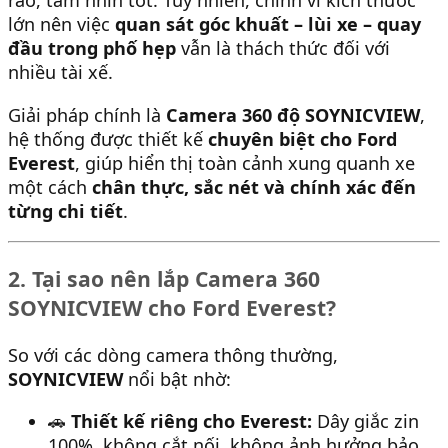
ráo, tầm nhìn tốt. Tuy nhiên, chính vì kích thước
lớn nên việc
quan sát góc khuất – lùi xe – quay
đầu trong phố hẹp
vẫn là thách thức đối với
nhiều tài xế.
Giải pháp chính là
Camera 360 độ SOYNICVIEW
,
hệ thống được thiết kế
chuyên biệt cho Ford
Everest
, giúp hiển thị toàn cảnh xung quanh xe
một cách
chân thực, sắc nét và chính xác đến
từng chi tiết
.
2. Tại sao nên lắp Camera 360
SOYNICVIEW cho Ford Everest?
So với các dòng camera thông thường,
SOYNICVIEW
nổi bật nhờ:
🚗
Thiết kế riêng cho Everest:
Dây giắc zin
100%, không cắt nối, không ảnh hưởng bảo