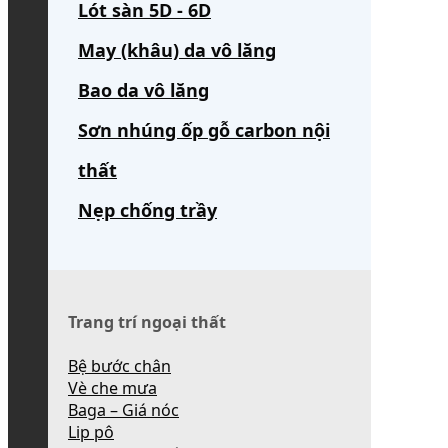
Lót sàn 5D - 6D
May (khâu) da vô lăng
Bao da vô lăng
Sơn nhúng ốp gỗ carbon nội
thất
Nẹp chống trầy
Trang trí ngoại thất
Bệ bước chân
Vè che mưa
Baga – Giá nóc
Lip pô