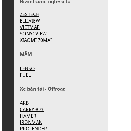
Brand công nghệ ô tô
ZESTECH
ELLIVIEW
VIETMAP
SONYCVIEW
XIAOMI 70MAI
MÂM
LENSO
FUEL
Xe bán tải - Offroad
ARB
CARRYBOY
HAMER
IRONMAN
PROFENDER