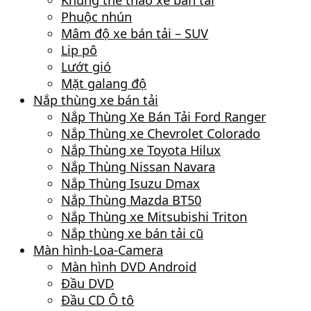
Khung thể thao xe bán tải
Phuộc nhún
Mâm độ xe bán tải – SUV
Lip pô
Lướt gió
Mặt galang độ
Nắp thùng xe bán tải
Nắp Thùng Xe Bán Tải Ford Ranger
Nắp Thùng xe Chevrolet Colorado
Nắp Thùng xe Toyota Hilux
Nắp Thùng Nissan Navara
Nắp Thùng Isuzu Dmax
Nắp Thùng Mazda BT50
Nắp Thùng xe Mitsubishi Triton
Nắp thùng xe bán tải cũ
Màn hình-Loa-Camera
Màn hình DVD Android
Đầu DVD
Đầu CD Ô tô