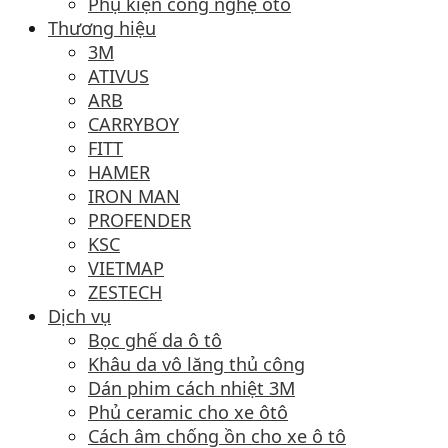
Phụ kiện công nghệ ôtô
Thương hiệu
3M
ATIVUS
ARB
CARRYBOY
FITT
HAMER
IRON MAN
PROFENDER
KSC
VIETMAP
ZESTECH
Dịch vụ
Bọc ghế da ô tô
Khâu da vô lăng thủ công
Dán phim cách nhiệt 3M
Phủ ceramic cho xe ôtô
Cách âm chống ồn cho xe ô tô