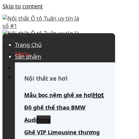
Skip to content
Trang Chủ
Menu
Sản phẩm
0908 563 172
(tư vấn 24/7)
Search for:
Nội thất xe hơi
Mẫu bọc nệm ghế xe hơi
Độ ghế thể thao BMW
Audi
Ghế VIP Limousine thương