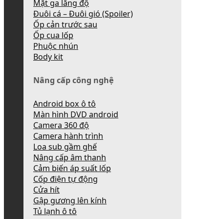
Mặt ga lăng độ
Đuôi cá – Đuôi gió (Spoiler)
Ốp cản trước sau
Ốp cua lốp
Phuộc nhún
Body kit
Nâng cấp công nghệ
Android box ô tô
Màn hình DVD android
Camera 360 độ
Camera hành trình
Loa sub gầm ghế
Nâng cấp âm thanh
Cảm biến áp suất lốp
Cốp điện tự động
Cửa hít
Gập gương lên kính
Tủ lạnh ô tô