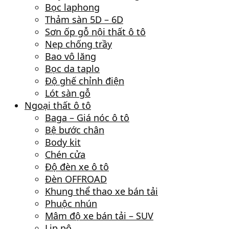
Bọc laphong
Thảm sàn 5D – 6D
Sơn ốp gỗ nội thất ô tô
Nẹp chống trầy
Bao vô lăng
Bọc da taplo
Độ ghế chỉnh điện
Lót sàn gỗ
Ngoại thất ô tô
Baga – Giá nóc ô tô
Bệ bước chân
Body kit
Chén cửa
Độ đèn xe ô tô
Đèn OFFROAD
Khung thể thao xe bán tải
Phuộc nhún
Mâm độ xe bán tải – SUV
Lip pô