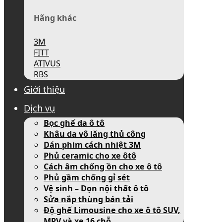
Hãng khác
3M
FITT
ATIVUS
RBS
Giới thiệu
Dịch vụ
Bọc ghế da ô tô
Khâu da vô lăng thủ công
Dán phim cách nhiệt 3M
Phủ ceramic cho xe ôtô
Cách âm chống ồn cho xe ô tô
Phủ gầm chống gỉ sét
Vệ sinh – Dọn nội thất ô tô
Sửa nắp thùng bán tải
Độ ghế Limousine cho xe ô tô SUV,
MPV và xe 16 chỗ