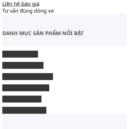
Liên hệ báo giá
Tư vấn đúng dòng xe
DANH MỤC SẢN PHẨM NỔI BẬT
Độ Nội thất xe
độ Ngoại thất xe
Nâng cấp công nghệ
Phụ kiện xe bán tải
độ xe limousine
độ ghế chỉnh điện