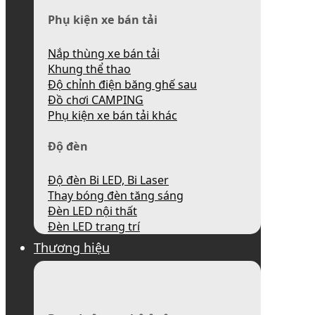
Phụ kiện xe bán tải
Nắp thùng xe bán tải
Khung thể thao
Độ chỉnh điện băng ghế sau
Đồ chơi CAMPING
Phụ kiện xe bán tải khác
Độ đèn
Độ đèn Bi LED, Bi Laser
Thay bóng đèn tăng sáng
Đèn LED nội thất
Đèn LED trang trí
Thương hiệu