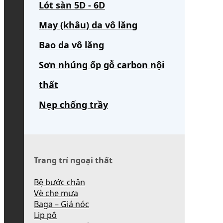
Lót sàn 5D - 6D
May (khâu) da vô lăng
Bao da vô lăng
Sơn nhúng ốp gỗ carbon nội
thất
Nẹp chống trầy
Trang trí ngoại thất
Bệ bước chân
Vè che mưa
Baga – Giá nóc
Lip pô