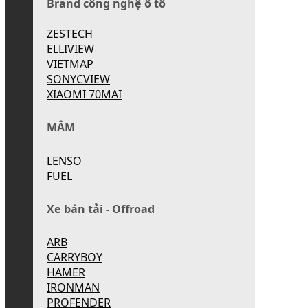
Brand công nghệ ô tô
ZESTECH
ELLIVIEW
VIETMAP
SONYCVIEW
XIAOMI 70MAI
MÂM
LENSO
FUEL
Xe bán tải - Offroad
ARB
CARRYBOY
HAMER
IRONMAN
PROFENDER