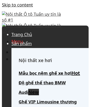
Skip to content
Trang Chủ
Menu
Sản phẩm
0908 563 172
(tư vấn 24/7)
Search for:
Nội thất xe hơi
Mẫu bọc nệm ghế xe hơi
Độ ghế thể thao BMW
Audi
Ghế VIP Limousine thương