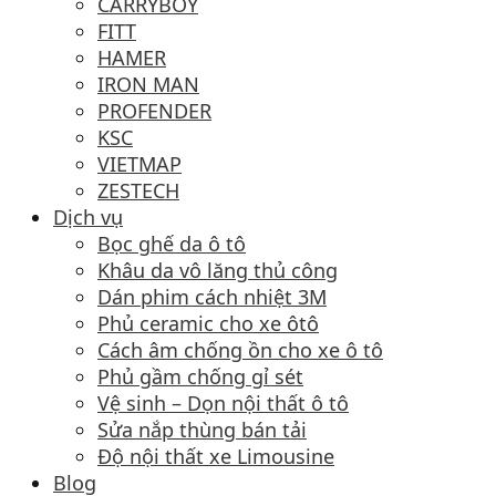
CARRYBOY
FITT
HAMER
IRON MAN
PROFENDER
KSC
VIETMAP
ZESTECH
Dịch vụ
Bọc ghế da ô tô
Khâu da vô lăng thủ công
Dán phim cách nhiệt 3M
Phủ ceramic cho xe ôtô
Cách âm chống ồn cho xe ô tô
Phủ gầm chống gỉ sét
Vệ sinh – Dọn nội thất ô tô
Sửa nắp thùng bán tải
Độ nội thất xe Limousine
Blog