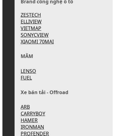
Brand công nghệ ô tô
ZESTECH
ELLIVIEW
VIETMAP
SONYCVIEW
XIAOMI 70MAI
MÂM
LENSO
FUEL
Xe bán tải - Offroad
ARB
CARRYBOY
HAMER
IRONMAN
PROFENDER