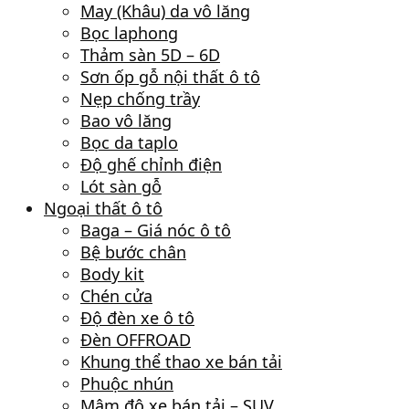
May (Khâu) da vô lăng
Bọc laphong
Thảm sàn 5D – 6D
Sơn ốp gỗ nội thất ô tô
Nẹp chống trầy
Bao vô lăng
Bọc da taplo
Độ ghế chỉnh điện
Lót sàn gỗ
Ngoại thất ô tô
Baga – Giá nóc ô tô
Bệ bước chân
Body kit
Chén cửa
Độ đèn xe ô tô
Đèn OFFROAD
Khung thể thao xe bán tải
Phuộc nhún
Mâm độ xe bán tải – SUV