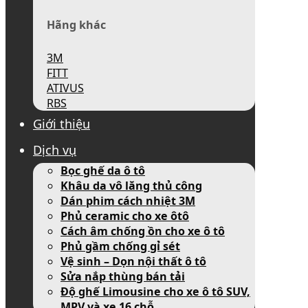
Hãng khác
3M
FITT
ATIVUS
RBS
Giới thiệu
Dịch vụ
Bọc ghế da ô tô
Khâu da vô lăng thủ công
Dán phim cách nhiệt 3M
Phủ ceramic cho xe ôtô
Cách âm chống ồn cho xe ô tô
Phủ gầm chống gỉ sét
Vệ sinh – Dọn nội thất ô tô
Sửa nắp thùng bán tải
Độ ghế Limousine cho xe ô tô SUV,
MPV và xe 16 chỗ