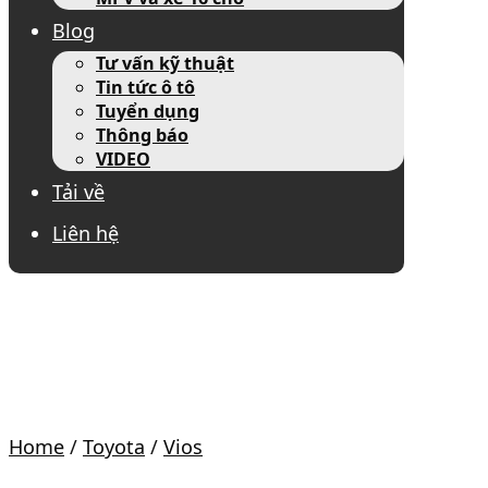
Blog
Tư vấn kỹ thuật
Tin tức ô tô
Tuyển dụng
Thông báo
VIDEO
Tải về
Liên hệ
Home
/
Toyota
/
Vios