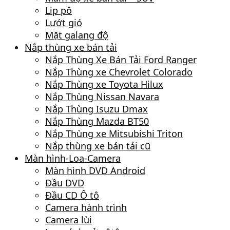
Lip pô
Lướt gió
Mặt galang độ
Nắp thùng xe bán tải
Nắp Thùng Xe Bán Tải Ford Ranger
Nắp Thùng xe Chevrolet Colorado
Nắp Thùng xe Toyota Hilux
Nắp Thùng Nissan Navara
Nắp Thùng Isuzu Dmax
Nắp Thùng Mazda BT50
Nắp Thùng xe Mitsubishi Triton
Nắp thùng xe bán tải cũ
Màn hình-Loa-Camera
Màn hình DVD Android
Đầu DVD
Đầu CD Ô tô
Camera hành trình
Camera lùi