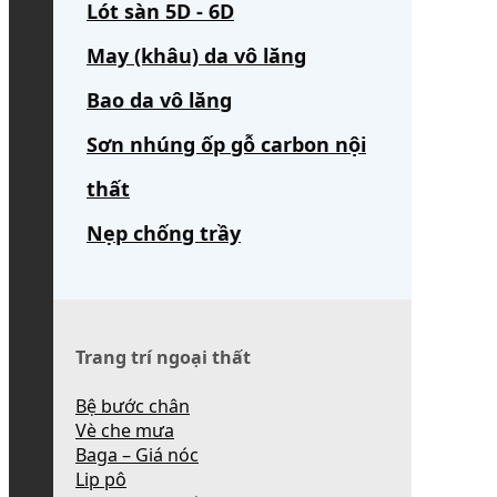
Lót sàn 5D - 6D
May (khâu) da vô lăng
Bao da vô lăng
Sơn nhúng ốp gỗ carbon nội
thất
Nẹp chống trầy
Trang trí ngoại thất
Bệ bước chân
Vè che mưa
Baga – Giá nóc
Lip pô