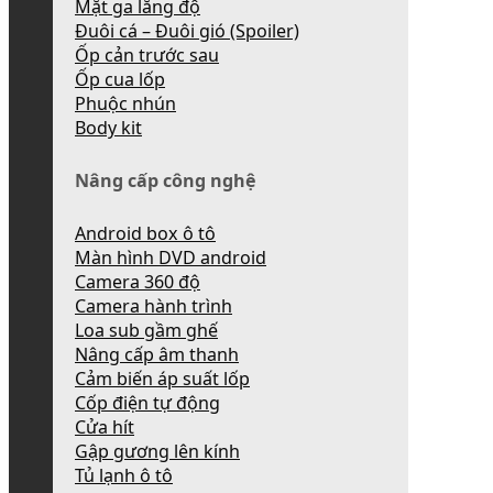
Mặt ga lăng độ
Đuôi cá – Đuôi gió (Spoiler)
Ốp cản trước sau
Ốp cua lốp
Phuộc nhún
Body kit
Nâng cấp công nghệ
Android box ô tô
Màn hình DVD android
Camera 360 độ
Camera hành trình
Loa sub gầm ghế
Nâng cấp âm thanh
Cảm biến áp suất lốp
Cốp điện tự động
Cửa hít
Gập gương lên kính
Tủ lạnh ô tô