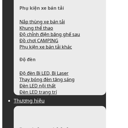
Phụ kiện xe bán tải
Nắp thùng xe bán tải
Khung thể thao
Độ chỉnh điện băng ghế sau
Đồ chơi CAMPING
Phụ kiện xe bán tải khác
Độ đèn
Độ đèn Bi LED, Bi Laser
Thay bóng đèn tăng sáng
Đèn LED nội thất
Đèn LED trang trí
Thương hiệu