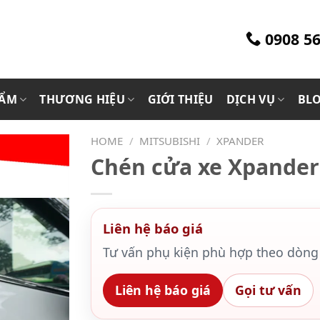
0908 56
HẨM
THƯƠNG HIỆU
GIỚI THIỆU
DỊCH VỤ
BL
HOME
/
MITSUBISHI
/
XPANDER
Chén cửa xe Xpander
Liên hệ báo giá
Tư vấn phụ kiện phù hợp theo dòng 
Liên hệ báo giá
Gọi tư vấn