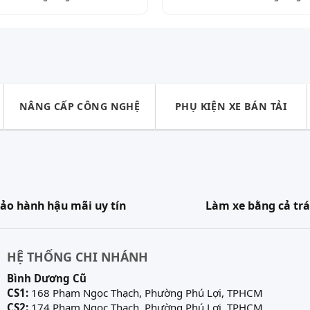
NÂNG CẤP CÔNG NGHỆ
PHỤ KIỆN XE BÁN TẢI
ảo hành hậu mãi uy tín
Làm xe bằng cả trá
HỆ THỐNG CHI NHÁNH
Bình Dương Cũ
CS1:
168 Phạm Ngọc Thạch, Phường Phú Lợi, TPHCM
CS2:
174 Phạm Ngọc Thạch, Phường Phú Lợi, TPHCM