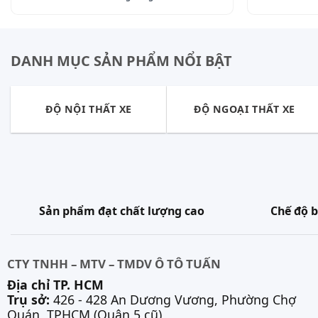
DANH MỤC SẢN PHẨM NỔI BẬT
ĐỘ NỘI THẤT XE
ĐỘ NGOẠI THẤT XE
Sản phẩm đạt chất lượng cao
Chế độ b
CTY TNHH – MTV – TMDV Ô TÔ TUẤN
Địa chỉ TP. HCM
Trụ sở:
426 - 428 An Dương Vương, Phường Chợ
Quán, TPHCM (Quận 5 cũ)