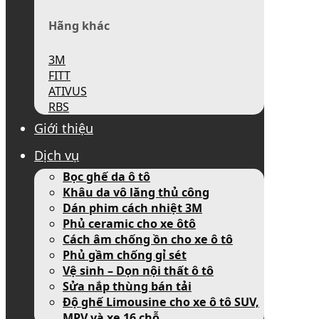
Hãng khác
3M
FITT
ATIVUS
RBS
Giới thiệu
Dịch vụ
Bọc ghế da ô tô
Khâu da vô lăng thủ công
Dán phim cách nhiệt 3M
Phủ ceramic cho xe ôtô
Cách âm chống ồn cho xe ô tô
Phủ gầm chống gỉ sét
Vệ sinh – Dọn nội thất ô tô
Sửa nắp thùng bán tải
Độ ghế Limousine cho xe ô tô SUV,
MPV và xe 16 chỗ