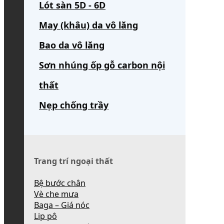
Lót sàn 5D - 6D
May (khâu) da vô lăng
Bao da vô lăng
Sơn nhúng ốp gỗ carbon nội
thất
Nẹp chống trầy
Trang trí ngoại thất
Bệ bước chân
Vè che mưa
Baga – Giá nóc
Lip pô