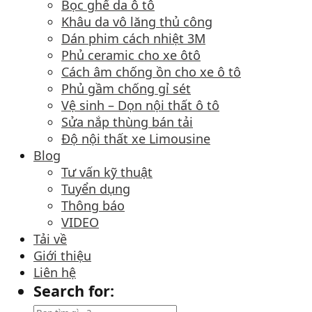
Bọc ghế da ô tô
Khâu da vô lăng thủ công
Dán phim cách nhiệt 3M
Phủ ceramic cho xe ôtô
Cách âm chống ồn cho xe ô tô
Phủ gầm chống gỉ sét
Vệ sinh – Dọn nội thất ô tô
Sửa nắp thùng bán tải
Độ nội thất xe Limousine
Blog
Tư vấn kỹ thuật
Tuyển dụng
Thông báo
VIDEO
Tải về
Giới thiệu
Liên hệ
Search for: