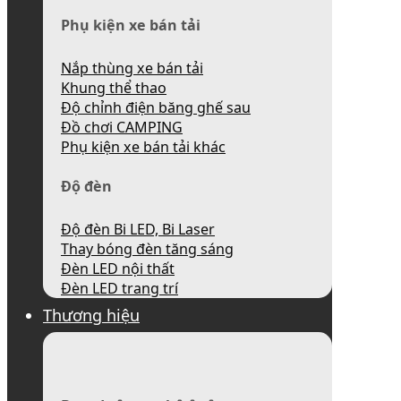
Phụ kiện xe bán tải
Nắp thùng xe bán tải
Khung thể thao
Độ chỉnh điện băng ghế sau
Đồ chơi CAMPING
Phụ kiện xe bán tải khác
Độ đèn
Độ đèn Bi LED, Bi Laser
Thay bóng đèn tăng sáng
Đèn LED nội thất
Đèn LED trang trí
Thương hiệu