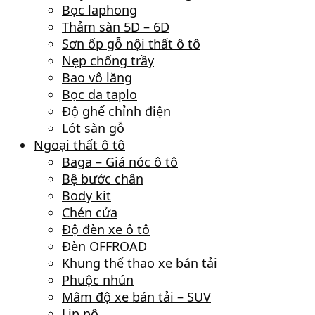
Bọc laphong
Thảm sàn 5D – 6D
Sơn ốp gỗ nội thất ô tô
Nẹp chống trầy
Bao vô lăng
Bọc da taplo
Độ ghế chỉnh điện
Lót sàn gỗ
Ngoại thất ô tô
Baga – Giá nóc ô tô
Bệ bước chân
Body kit
Chén cửa
Độ đèn xe ô tô
Đèn OFFROAD
Khung thể thao xe bán tải
Phuộc nhún
Mâm độ xe bán tải – SUV
Lip pô