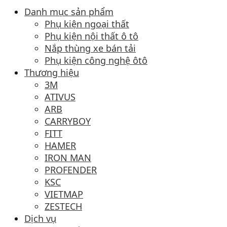
Danh mục sản phẩm
Phụ kiện ngoại thất
Phụ kiện nội thất ô tô
Nắp thùng xe bán tải
Phụ kiện công nghệ ôtô
Thương hiệu
3M
ATIVUS
ARB
CARRYBOY
FITT
HAMER
IRON MAN
PROFENDER
KSC
VIETMAP
ZESTECH
Dịch vụ