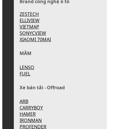
Brand công nghệ ô tô
ZESTECH
ELLIVIEW
VIETMAP
SONYCVIEW
XIAOMI 70MAI
MÂM
LENSO
FUEL
Xe bán tải - Offroad
ARB
CARRYBOY
HAMER
IRONMAN
PROFENDER