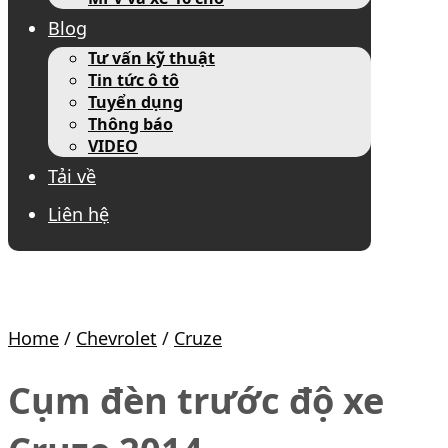
Blog
Tư vấn kỹ thuật
Tin tức ô tô
Tuyển dụng
Thông báo
VIDEO
Tải về
Liên hệ
Home
/
Chevrolet
/
Cruze
Cụm đèn trước độ xe