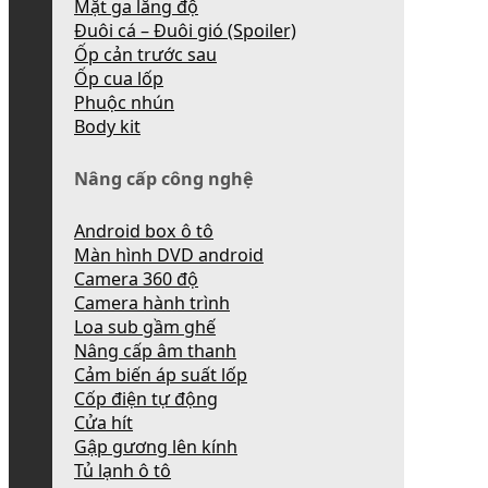
Mặt ga lăng độ
Đuôi cá – Đuôi gió (Spoiler)
Ốp cản trước sau
Ốp cua lốp
Phuộc nhún
Body kit
Nâng cấp công nghệ
Android box ô tô
Màn hình DVD android
Camera 360 độ
Camera hành trình
Loa sub gầm ghế
Nâng cấp âm thanh
Cảm biến áp suất lốp
Cốp điện tự động
Cửa hít
Gập gương lên kính
Tủ lạnh ô tô