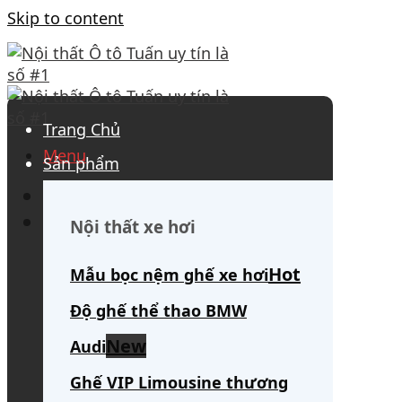
Skip to content
Trang Chủ
Menu
Sản phẩm
0908 563 172
(tư vấn 24/7)
Search for:
Nội thất xe hơi
Mẫu bọc nệm ghế xe hơi
Độ ghế thể thao BMW
Audi
Ghế VIP Limousine thương