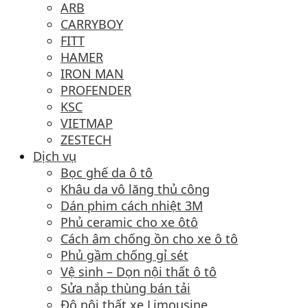
ARB
CARRYBOY
FITT
HAMER
IRON MAN
PROFENDER
KSC
VIETMAP
ZESTECH
Dịch vụ
Bọc ghế da ô tô
Khâu da vô lăng thủ công
Dán phim cách nhiệt 3M
Phủ ceramic cho xe ôtô
Cách âm chống ồn cho xe ô tô
Phủ gầm chống gỉ sét
Vệ sinh – Dọn nội thất ô tô
Sửa nắp thùng bán tải
Độ nội thất xe Limousine