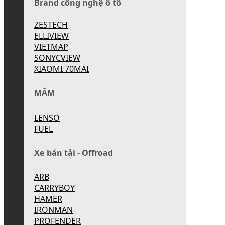
Brand công nghệ ô tô
ZESTECH
ELLIVIEW
VIETMAP
SONYCVIEW
XIAOMI 70MAI
MÂM
LENSO
FUEL
Xe bán tải - Offroad
ARB
CARRYBOY
HAMER
IRONMAN
PROFENDER