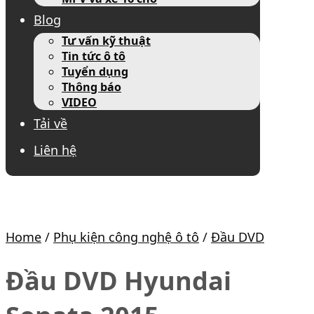
Blog
Tư vấn kỹ thuật
Tin tức ô tô
Tuyển dụng
Thông báo
VIDEO
Tải về
Liên hệ
Home
/
Phụ kiện công nghệ ô tô
/
Đầu DVD
Đầu DVD Hyundai