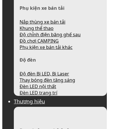
Phụ kiện xe bán tải
Nắp thùng xe bán tải
Khung thể thao
Độ chỉnh điện băng ghế sau
Đồ chơi CAMPING
Phụ kiện xe bán tải khác
Độ đèn
Độ đèn Bi LED, Bi Laser
Thay bóng đèn tăng sáng
Đèn LED nội thất
Đèn LED trang trí
Thương hiệu