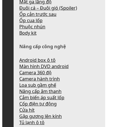
Mặt ga lăng độ
Đuôi cá – Đuôi gió (Spoiler)
Ốp cản trước sau
Ốp cua lốp
Phuộc nhún
Body kit
Nâng cấp công nghệ
Android box ô tô
Màn hình DVD android
Camera 360 độ
Camera hành trình
Loa sub gầm ghế
Nâng cấp âm thanh
Cảm biến áp suất lốp
Cốp điện tự động
Cửa hít
Gập gương lên kính
Tủ lạnh ô tô