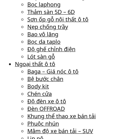
Bọc laphong
Thảm sàn 5D – 6D
Sơn ốp gỗ nội thất ô tô
Nẹp chống trầy
Bao vô lăng
Bọc da taplo
Độ ghế chỉnh điện
Lót sàn gỗ
Ngoại thất ô tô
Baga – Giá nóc ô tô
Bệ bước chân
Body kit
Chén cửa
Độ đèn xe ô tô
Đèn OFFROAD
Khung thể thao xe bán tải
Phuộc nhún
Mâm độ xe bán tải – SUV
Lip pô