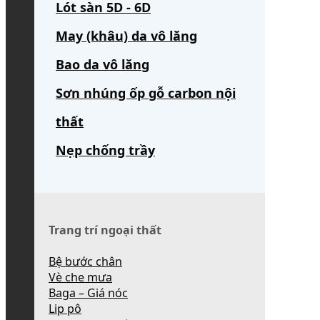
Lót sàn 5D - 6D
May (khâu) da vô lăng
Bao da vô lăng
Sơn nhúng ốp gỗ carbon nội
thất
Nẹp chống trầy
Trang trí ngoại thất
Bệ bước chân
Vè che mưa
Baga – Giá nóc
Lip pô