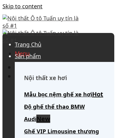
Skip to content
Trang Chủ
Menu
Sản phẩm
0908 563 172
(tư vấn 24/7)
Search for:
Nội thất xe hơi
Mẫu bọc nệm ghế xe hơi
Độ ghế thể thao BMW
Audi
Ghế VIP Limousine thương