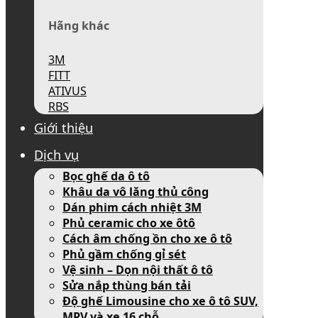
Hãng khác
3M
FITT
ATIVUS
RBS
Giới thiệu
Dịch vụ
Bọc ghế da ô tô
Khâu da vô lăng thủ công
Dán phim cách nhiệt 3M
Phủ ceramic cho xe ôtô
Cách âm chống ồn cho xe ô tô
Phủ gầm chống gỉ sét
Vệ sinh – Dọn nội thất ô tô
Sửa nắp thùng bán tải
Độ ghế Limousine cho xe ô tô SUV,
MPV và xe 16 chỗ