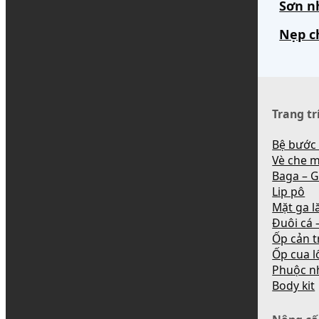
Sơn n
Nẹp c
Trang tr
Bệ bước
Vè che 
Baga – G
Lip pô
Mặt ga l
Đuôi cá –
Ốp cản t
Ốp cua l
Phuộc n
Body kit