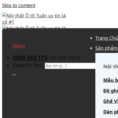
Skip to content
Trang Ch
Menu
Sản phẩm
0908 563 172
(tư vấn 24/7)
Search for:
Nội th
Mẫu b
Độ gh
Ghế V
Dán p