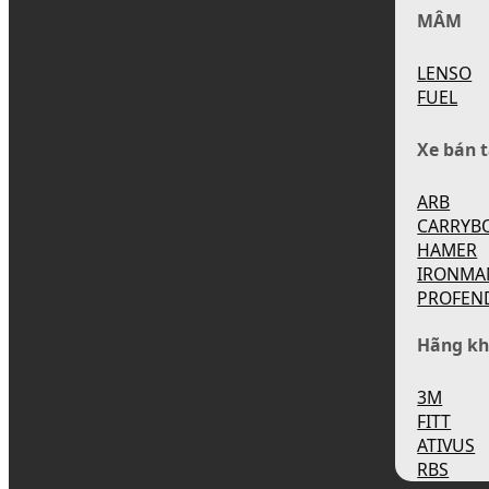
MÂM
LENSO
FUEL
Xe bán t
ARB
CARRYB
HAMER
IRONMA
PROFEN
Hãng kh
3M
FITT
ATIVUS
RBS