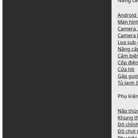
Nâng cấ
Android 
Màn hìn
Camera 
Camera 
Loa sub
Nâng cấ
Cảm biến
Cốp điệ
Cửa hít
Gập gươ
Tủ lạnh 
Phụ kiện
Nắp thùn
Khung t
Độ chỉnh
Đồ chơi