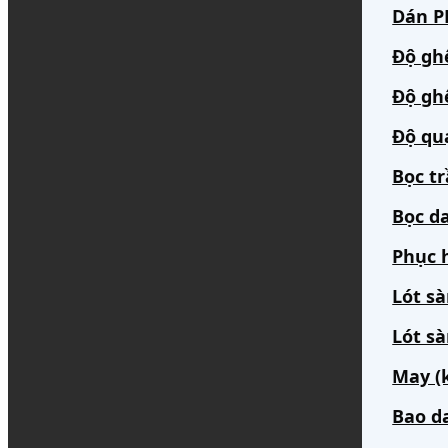
Dán PP
Độ gh
Độ gh
Độ qu
Bọc t
Bọc da
Phục h
Lót s
Lót sà
May (
Bao d