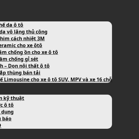
hế da ô tô
da vô lăng thủ công
him cách nhiệt 3M
eramic cho xe ôtô
âm chống ồn cho xe ô tô
ầm chống gỉ sét
nh – Dọn nội thất ô tô
ắp thùng bán tải
ế Limousine cho xe ô tô SUV, MPV và xe 16 chỗ
n kỹ thuật
c ô tô
 dụng
g báo
O