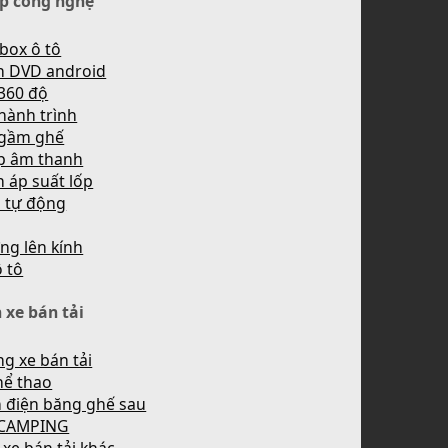
p công nghệ
box ô tô
h DVD android
360 độ
hành trình
 gầm ghế
p âm thanh
 áp suất lốp
n tự động
ng lên kính
ô tô
 xe bán tải
g xe bán tải
hể thao
 điện băng ghế sau
 CAMPING