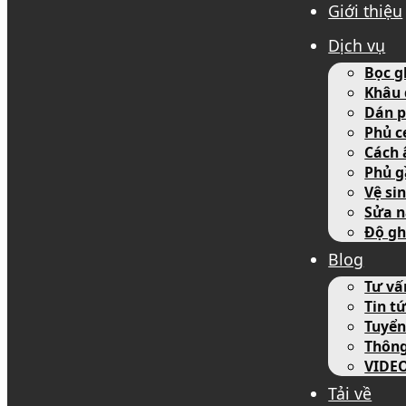
Giới thiệu
Dịch vụ
Bọc g
Khâu 
Dán p
Phủ c
Cách 
Phủ g
Vệ si
Sửa n
Độ gh
Blog
Tư vấ
Tin tứ
Tuyển
Thôn
VIDE
Tải về