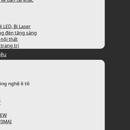
 xe bán tải khác
i LED, Bi Laser
ng đèn tăng sáng
nội thất
trang trí
iệu
ông nghệ ô tô
H
W
P
IEW
70MAI