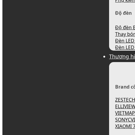
Phụ kiện
Độ đèn
Độ đèn B
Thay bó
Đèn LED 
Đèn LED 
Thương h
Brand c
ZESTEC
ELLIVIE
VIETMA
SONYCV
XIAOMI 