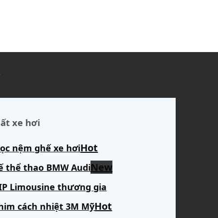
ủ
ất xe hơi
ọc nệm ghế xe hơi
ế thể thao BMW Audi
IP Limousine thương gia
him cách nhiệt 3M Mỹ