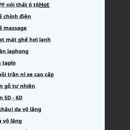
F nội thất ô tô
ế chỉnh điện
ế massage
ạt mát ghế hơi lạnh
rần laphong
 taplo
ồi trần nỉ xe cao cấp
àn gỗ tự nhiên
n 5D - 6D
khâu) da vô lăng
a vô lăng