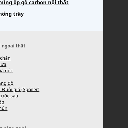
húng ốp gỗ carbon nội thất
hống trầy
í ngoại thất
 chân
mưa
iá nóc
ăng độ
 Đuôi gió (Spoiler)
rước sau
ốp
hún