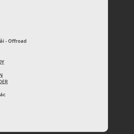
ải - Offroad
OY
N
DER
ác