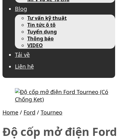
Blog
Tư vấn kỹ thuật
Tin tức ô tô
Tuyển dụng
Thông báo
VIDEO
Tải về
Liên hệ
Home
/
Ford
/
Tourneo
Độ cốp mở điện Ford