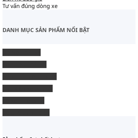
Tư vấn đúng dòng xe
DANH MỤC SẢN PHẨM NỔI BẬT
Độ Nội thất xe
độ Ngoại thất xe
Nâng cấp công nghệ
Phụ kiện xe bán tải
độ xe limousine
độ ghế chỉnh điện