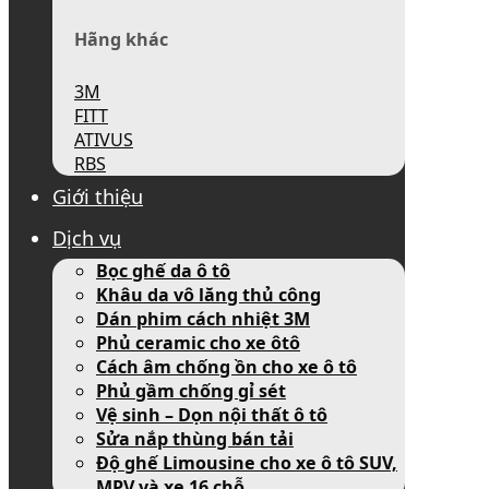
Hãng khác
3M
FITT
ATIVUS
RBS
Giới thiệu
Dịch vụ
Bọc ghế da ô tô
Khâu da vô lăng thủ công
Dán phim cách nhiệt 3M
Phủ ceramic cho xe ôtô
Cách âm chống ồn cho xe ô tô
Phủ gầm chống gỉ sét
Vệ sinh – Dọn nội thất ô tô
Sửa nắp thùng bán tải
Độ ghế Limousine cho xe ô tô SUV,
MPV và xe 16 chỗ