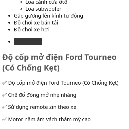
Loa cánh cửa ôtô
Loa subwoofer
Gập gương lên kính tự động
Đồ chơi xe bán tải
Đồ chơi xe hơi
Description
Độ cốp mở điện Ford Tourneo
(Có Chống Kẹt)
✅ Độ cốp mở điện Ford Tourneo (Có Chống Kẹt)
✅ Chế đổ đóng mở nhẹ nhàng
✅ Sử dụng remote zin theo xe
✅ Motor nằm âm vách thẩm mỹ cao