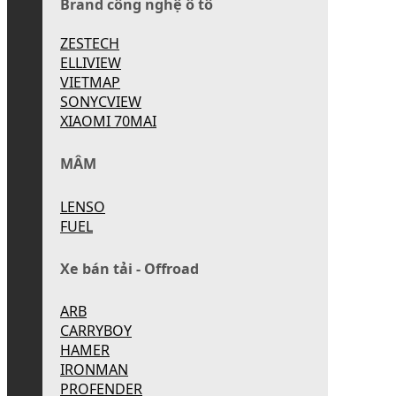
Brand công nghệ ô tô
ZESTECH
ELLIVIEW
VIETMAP
SONYCVIEW
XIAOMI 70MAI
MÂM
LENSO
FUEL
Xe bán tải - Offroad
ARB
CARRYBOY
HAMER
IRONMAN
PROFENDER