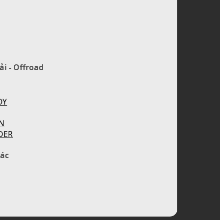
ải - Offroad
OY
N
DER
ác