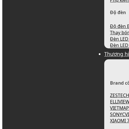
Phụ kiện
Độ đèn
Độ đèn B
Thay bó
Đèn LED 
Đèn LED 
Thương h
Brand c
ZESTEC
ELLIVIE
VIETMA
SONYCV
XIAOMI 