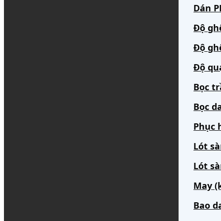
Dán PP
Độ gh
Độ gh
Độ qu
Bọc t
Bọc da
Phục h
Lót s
Lót sà
May (
Bao d