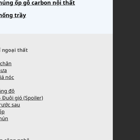
húng ốp gỗ carbon nội thất
hống trầy
í ngoại thất
 chân
mưa
iá nóc
ăng độ
 Đuôi gió (Spoiler)
rước sau
ốp
hún