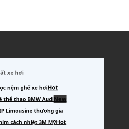
ủ
ất xe hơi
ọc nệm ghế xe hơi
ế thể thao BMW Audi
IP Limousine thương gia
him cách nhiệt 3M Mỹ