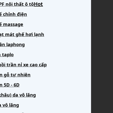
F nội thất ô tô
ế chỉnh điện
ế massage
ạt mát ghế hơi lạnh
rần laphong
 taplo
ồi trần nỉ xe cao cấp
àn gỗ tự nhiên
n 5D - 6D
khâu) da vô lăng
a vô lăng