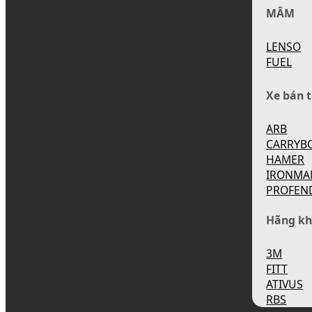
MÂM
LENSO
FUEL
Xe bán t
ARB
CARRYB
HAMER
IRONMA
PROFEN
Hãng kh
3M
FITT
ATIVUS
RBS