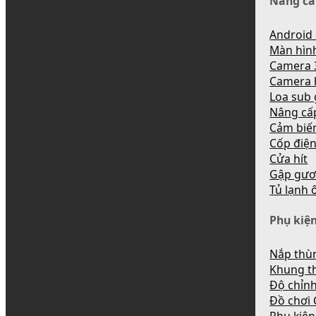
Nâng cấ
Android 
Màn hìn
Camera 
Camera 
Loa sub
Nâng cấ
Cảm biến
Cốp điệ
Cửa hít
Gập gươ
Tủ lạnh 
Phụ kiện
Nắp thùn
Khung t
Độ chỉnh
Đồ chơi