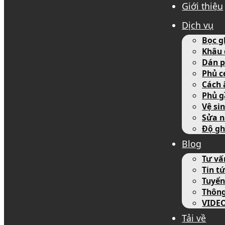
Giới thiệu
Dịch vụ
Bọc g
Khâu 
Dán p
Phủ c
Cách 
Phủ g
Vệ si
Sửa n
Độ gh
Blog
Tư vấ
Tin tứ
Tuyển
Thôn
VIDE
Tải về