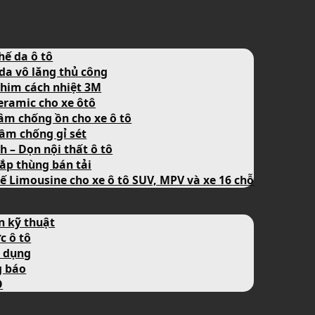
hế da ô tô
da vô lăng thủ công
him cách nhiệt 3M
eramic cho xe ôtô
âm chống ồn cho xe ô tô
ầm chống gỉ sét
nh – Dọn nội thất ô tô
ắp thùng bán tải
ế Limousine cho xe ô tô SUV, MPV và xe 16 chỗ
n kỹ thuật
c ô tô
 dụng
g báo
O