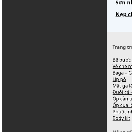
Sơn n
Nẹp c
Trang tr
Bệ bước
Vè che 
Baga – G
Lip pô
Mặt ga l
Đuôi cá –
Ốp cản t
Ốp cua l
Phuộc n
Body kit