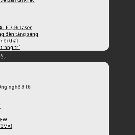
 xe bán tải khác
i LED, Bi Laser
ng đèn tăng sáng
nội thất
trang trí
iệu
ông nghệ ô tô
H
W
P
IEW
70MAI