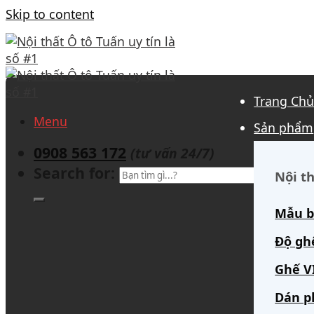
Skip to content
Trang Ch
Menu
Sản phẩm
0908 563 172
(tư vấn 24/7)
Search for:
Nội th
Mẫu b
Độ gh
Ghế V
Dán p