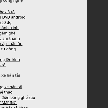
p công nghệ
box ô tô
h DVD android
360 độ
hành trình
 gầm ghế
p âm thanh
 áp suất lốp
n tự động
ng lên kính
ô tô
 xe bán tải
g xe bán tải
hể thao
 điện băng ghế sau
 CAMPING