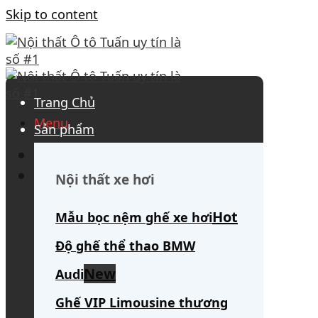
Skip to content
Trang Chủ
Menu
Sản phẩm
0908 563 172
(tư vấn 24/7)
Search for:
Nội thất xe hơi
Mẫu bọc nệm ghế xe hơi
Độ ghế thể thao BMW
Audi
Ghế VIP Limousine thương