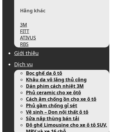
Hãng khác
3M
FITT
ATIVUS
RBS
Giới thiệu
Dịch vụ
Bọc ghế da ô tô
Khâu da vô lăng thủ công
Dán phim cách nhiệt 3M
Phủ ceramic cho xe ôtô
Cách âm chống ồn cho xe ô tô
Phủ gầm chống gỉ sét
Vệ sinh – Dọn nội thất ô tô
Sửa nắp thùng bán tải
Độ ghế Limousine cho xe ô tô SUV,
MPV và xe 16 chỗ