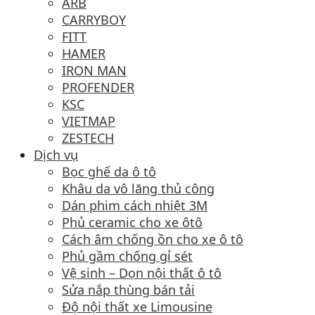
ARB
CARRYBOY
FITT
HAMER
IRON MAN
PROFENDER
KSC
VIETMAP
ZESTECH
Dịch vụ
Bọc ghế da ô tô
Khâu da vô lăng thủ công
Dán phim cách nhiệt 3M
Phủ ceramic cho xe ôtô
Cách âm chống ồn cho xe ô tô
Phủ gầm chống gỉ sét
Vệ sinh – Dọn nội thất ô tô
Sửa nắp thùng bán tải
Độ nội thất xe Limousine