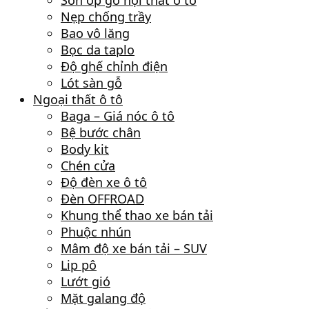
Sơn ốp gỗ nội thất ô tô
Nẹp chống trầy
Bao vô lăng
Bọc da taplo
Độ ghế chỉnh điện
Lót sàn gỗ
Ngoại thất ô tô
Baga – Giá nóc ô tô
Bệ bước chân
Body kit
Chén cửa
Độ đèn xe ô tô
Đèn OFFROAD
Khung thể thao xe bán tải
Phuộc nhún
Mâm độ xe bán tải – SUV
Lip pô
Lướt gió
Mặt galang độ