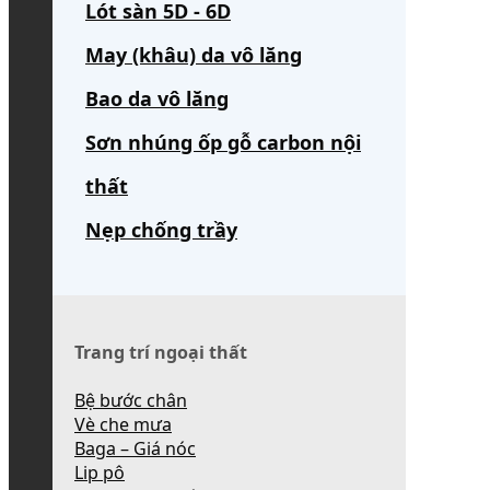
Lót sàn 5D - 6D
May (khâu) da vô lăng
Bao da vô lăng
Sơn nhúng ốp gỗ carbon nội
thất
Nẹp chống trầy
Trang trí ngoại thất
Bệ bước chân
Vè che mưa
Baga – Giá nóc
Lip pô