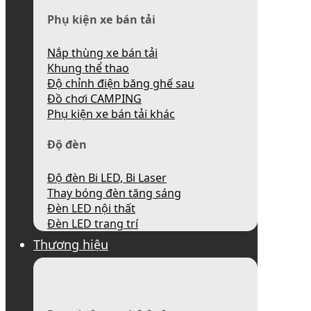
Phụ kiện xe bán tải
Nắp thùng xe bán tải
Khung thể thao
Độ chỉnh điện băng ghế sau
Đồ chơi CAMPING
Phụ kiện xe bán tải khác
Độ đèn
Độ đèn Bi LED, Bi Laser
Thay bóng đèn tăng sáng
Đèn LED nội thất
Đèn LED trang trí
Thương hiệu