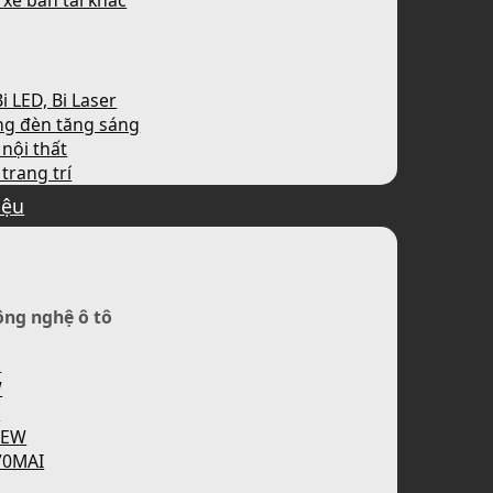
 xe bán tải khác
i LED, Bi Laser
ng đèn tăng sáng
nội thất
trang trí
iệu
ông nghệ ô tô
H
W
P
IEW
70MAI