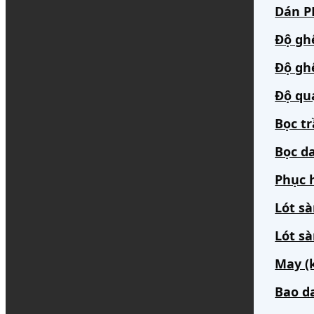
Dán PP
Độ gh
Độ gh
Độ qu
Bọc t
Bọc da
Phục h
Lót s
Lót sà
May (
Bao d