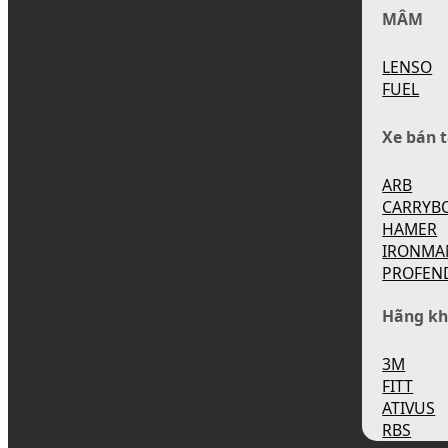
MÂM
LENSO
FUEL
Xe bán t
ARB
CARRYB
HAMER
IRONMA
PROFEN
Hãng kh
3M
FITT
ATIVUS
RBS