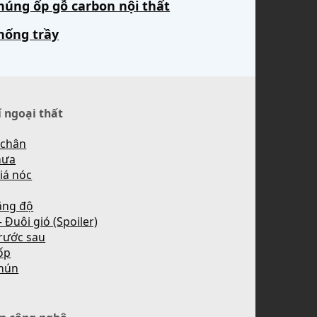
húng ốp gỗ carbon nội thất
hống trầy
í ngoại thất
 chân
mưa
iá nóc
ăng độ
 Đuôi gió (Spoiler)
rước sau
ốp
hún