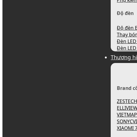
Phụ kiện
Độ đèn
Độ đèn B
Thay bó
Đèn LED 
Đèn LED 
Thương h
Brand c
ZESTEC
ELLIVIE
VIETMA
SONYCV
XIAOMI 