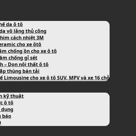
hế da ô tô
da vô lăng thủ công
him cách nhiệt 3M
eramic cho xe ôtô
âm chống ồn cho xe ô tô
ầm chống gỉ sét
nh – Dọn nội thất ô tô
ắp thùng bán tải
ế Limousine cho xe ô tô SUV, MPV và xe 16 chỗ
n kỹ thuật
c ô tô
 dụng
g báo
O