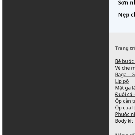
Sơn n
Nẹp c
Trang tr
Bệ bước
Vè che 
Baga – G
Lip pô
Mặt ga l
Đuôi cá –
Ốp cản t
Ốp cua l
Phuộc n
Body kit