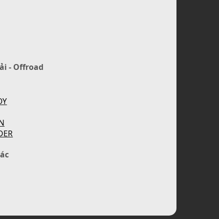
ải - Offroad
OY
N
DER
ác