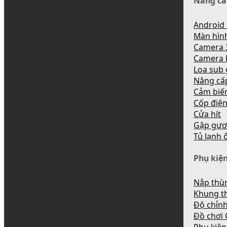
Nâng cấ
Android 
Màn hìn
Camera 
Camera 
Loa sub
Nâng cấ
Cảm biến
Cốp điệ
Cửa hít
Gập gươ
Tủ lạnh 
Phụ kiện
Nắp thùn
Khung t
Độ chỉnh
Đồ chơi