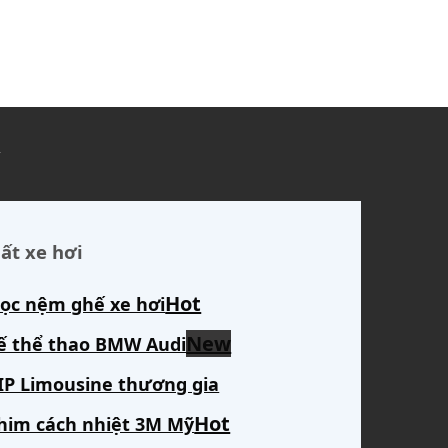
ủ
ất xe hơi
ọc nệm ghế xe hơi
ế thể thao BMW Audi
IP Limousine thương gia
him cách nhiệt 3M Mỹ