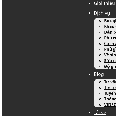
Giới thiệu
Dịch vụ
Bọc g
Khâu 
Dán p
Phủ c
Cách 
Phủ g
Vệ si
Sửa n
Độ gh
Blog
Tư vấ
Tin tứ
Tuyển
Thôn
VIDE
Tải về