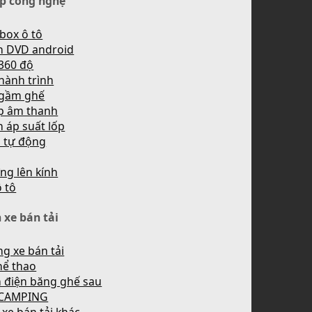
p công nghệ
box ô tô
h DVD android
360 độ
hành trình
 gầm ghế
p âm thanh
 áp suất lốp
n tự động
ng lên kính
ô tô
 xe bán tải
g xe bán tải
hể thao
 điện băng ghế sau
 CAMPING