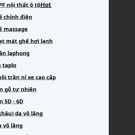
F nội thất ô tô
ế chỉnh điện
ế massage
ạt mát ghế hơi lạnh
rần laphong
 taplo
ồi trần nỉ xe cao cấp
àn gỗ tự nhiên
n 5D - 6D
khâu) da vô lăng
a vô lăng