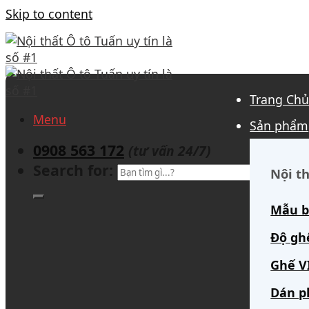
Skip to content
Trang Ch
Menu
Sản phẩm
0908 563 172
(tư vấn 24/7)
Search for:
Nội th
Mẫu b
Độ gh
Ghế V
Dán p