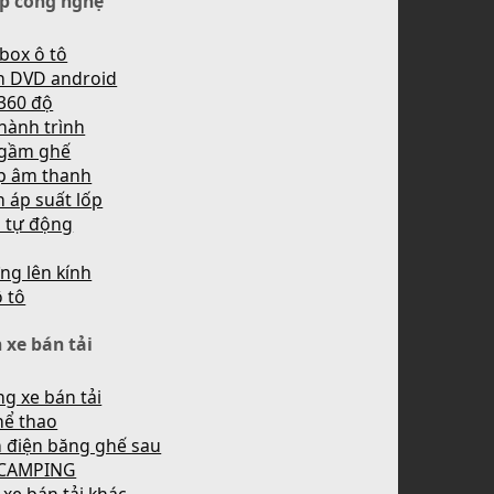
p công nghệ
box ô tô
h DVD android
360 độ
hành trình
 gầm ghế
p âm thanh
 áp suất lốp
n tự động
ng lên kính
ô tô
 xe bán tải
g xe bán tải
hể thao
 điện băng ghế sau
 CAMPING