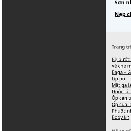
Sơn n
Nẹp c
Trang tr
Bệ bước
Vè che 
Baga – G
Lip pô
Mặt ga l
Đuôi cá –
Ốp cản t
Ốp cua l
Phuộc n
Body kit