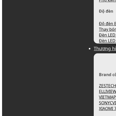
Phụ kiện
Độ đèn
Độ đèn B
Thay bó
Đèn LED 
Đèn LED 
Thương h
Brand c
ZESTEC
ELLIVIE
VIETMA
SONYCV
XIAOMI 