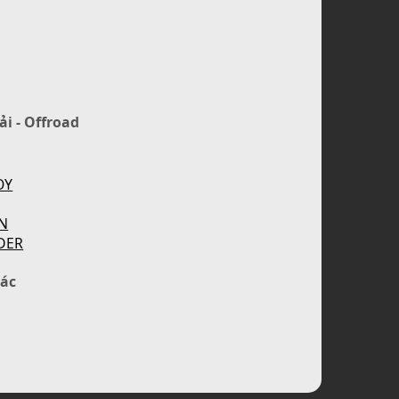
ải - Offroad
OY
N
DER
ác