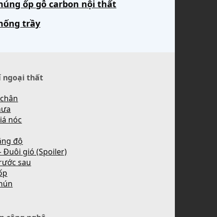
húng ốp gỗ carbon nội thất
hống trầy
í ngoại thất
 chân
mưa
iá nóc
ăng độ
 Đuôi gió (Spoiler)
rước sau
ốp
hún