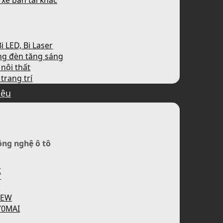
 xe bán tải khác
i LED, Bi Laser
ng đèn tăng sáng
nội thất
trang trí
iệu
ông nghệ ô tô
H
W
P
IEW
70MAI