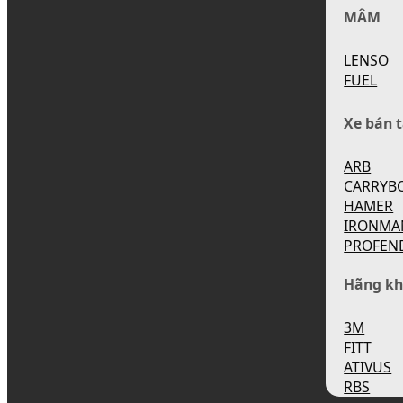
MÂM
LENSO
FUEL
Xe bán t
ARB
CARRYB
HAMER
IRONMA
PROFEN
Hãng kh
3M
FITT
ATIVUS
RBS