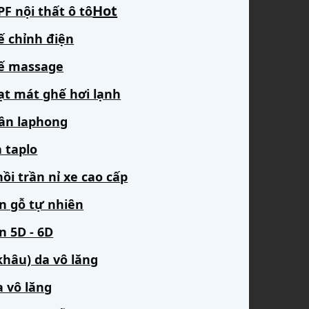
F nội thất ô tô
ế chỉnh điện
ế massage
ạt mát ghế hơi lạnh
rần laphong
 taplo
ồi trần nỉ xe cao cấp
àn gỗ tự nhiên
n 5D - 6D
khâu) da vô lăng
a vô lăng