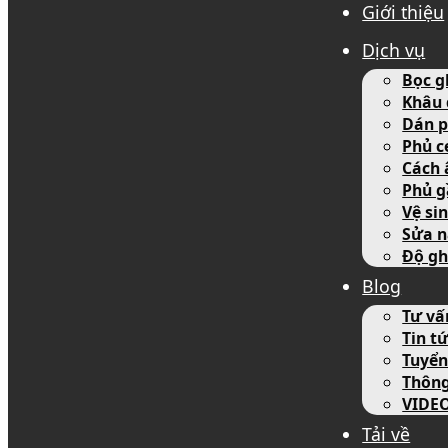
Giới thiệu
Dịch vụ
Bọc g
Khâu 
Dán p
Phủ c
Cách 
Phủ g
Vệ si
Sửa n
Độ gh
Blog
Tư vấ
Tin tứ
Tuyển
Thôn
VIDE
Tải về