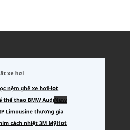
ủ
ất xe hơi
ọc nệm ghế xe hơi
ế thể thao BMW Audi
IP Limousine thương gia
him cách nhiệt 3M Mỹ