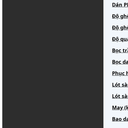
Dán PP
Độ gh
Độ gh
Độ qu
Bọc t
Bọc da
Phục h
Lót s
Lót sà
May (
Bao d