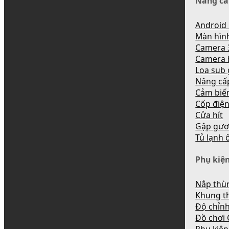
Nâng cấ
Android 
Màn hìn
Camera 
Camera 
Loa sub
Nâng cấ
Cảm biến
Cốp điệ
Cửa hít
Gập gươ
Tủ lạnh 
Phụ kiện
Nắp thùn
Khung t
Độ chỉnh
Đồ chơi