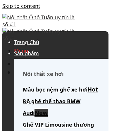
Skip to content
Trang Chủ
Menu
Sản phẩm
0908 563 172
(tư vấn 24/7)
Search for:
Nội thất xe hơi
Mẫu bọc nệm ghế xe hơi
Độ ghế thể thao BMW
Audi
Ghế VIP Limousine thương