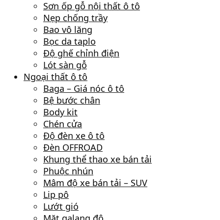
Sơn ốp gỗ nội thất ô tô
Nẹp chống trầy
Bao vô lăng
Bọc da taplo
Độ ghế chỉnh điện
Lót sàn gỗ
Ngoại thất ô tô
Baga – Giá nóc ô tô
Bệ bước chân
Body kit
Chén cửa
Độ đèn xe ô tô
Đèn OFFROAD
Khung thể thao xe bán tải
Phuộc nhún
Mâm độ xe bán tải – SUV
Lip pô
Lướt gió
Mặt galang độ