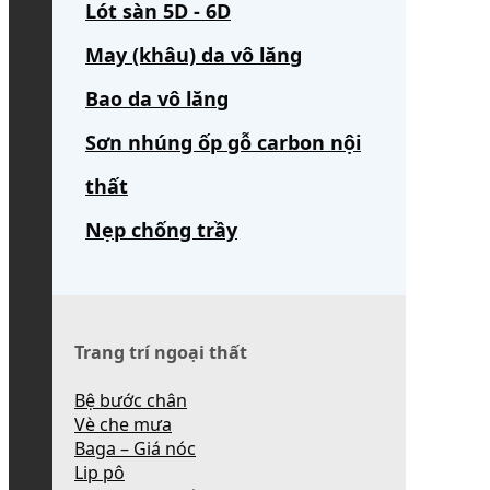
Lót sàn 5D - 6D
May (khâu) da vô lăng
Bao da vô lăng
Sơn nhúng ốp gỗ carbon nội
thất
Nẹp chống trầy
Trang trí ngoại thất
Bệ bước chân
Vè che mưa
Baga – Giá nóc
Lip pô