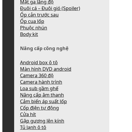
Mặt ga lăng độ
Đuôi cá – Đuôi gió (Spoiler)
Ốp cản trước sau
Ốp cua lốp
Phuộc nhún
Body kit
Nâng cấp công nghệ
Android box ô tô
Màn hình DVD android
Camera 360 độ
Camera hành trình
Loa sub gầm ghế
Nâng cấp âm thanh
Cảm biến áp suất lốp
Cốp điện tự động
Cửa hít
Gập gương lên kính
Tủ lạnh ô tô