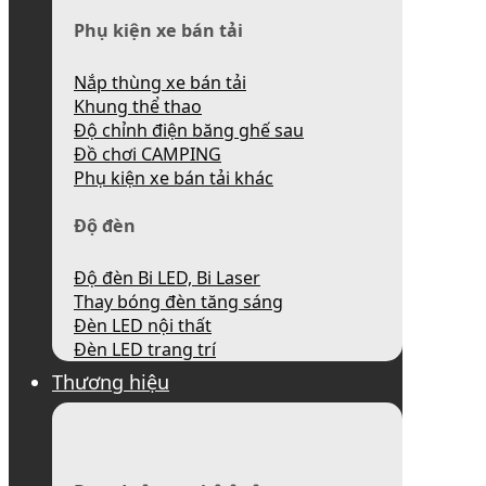
Phụ kiện xe bán tải
Nắp thùng xe bán tải
Khung thể thao
Độ chỉnh điện băng ghế sau
Đồ chơi CAMPING
Phụ kiện xe bán tải khác
Độ đèn
Độ đèn Bi LED, Bi Laser
Thay bóng đèn tăng sáng
Đèn LED nội thất
Đèn LED trang trí
Thương hiệu