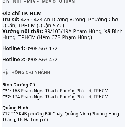
CTY TNHH – MTV – TMDV Ô TÔ TUẤN
Địa chỉ TP. HCM
Trụ sở:
426 - 428 An Dương Vương, Phường Chợ
Quán, TPHCM (Quận 5 cũ)
Xưởng nội thất:
89/103/19A Phạm Hùng, Xã Bình
Hưng, TPHCM (Hẻm C7B Phạm Hùng)
Hotline 1:
0908.563.172
Hotline 2:
0908.563.472
HỆ THỐNG CHI NHÁNH
Bình Dương Cũ
CS1:
168 Phạm Ngọc Thạch, Phường Phú Lợi, TPHCM
CS2:
174 Phạm Ngọc Thạch, Phường Phú Lợi, TPHCM
Quảng Ninh
712 T13K4B phường Bãi Cháy, Quảng Ninh (Phường Hùng
Thắng, TP. Hạ Long cũ)