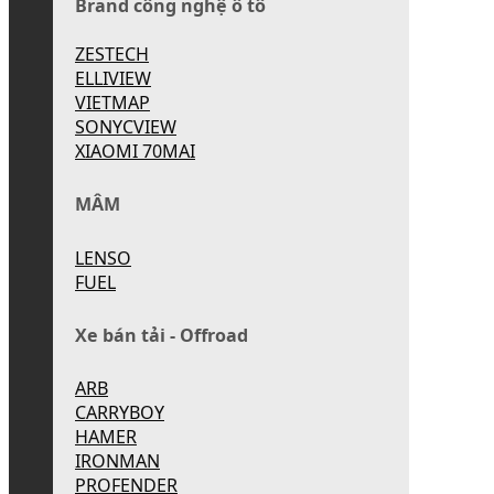
Brand công nghệ ô tô
ZESTECH
ELLIVIEW
VIETMAP
SONYCVIEW
XIAOMI 70MAI
MÂM
LENSO
FUEL
Xe bán tải - Offroad
ARB
CARRYBOY
HAMER
IRONMAN
PROFENDER