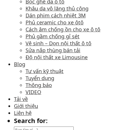
Bọc ghế da ô tô
Khâu da vô lăng thủ công
Dán phim cách nhiệt 3M
Phủ ceramic cho xe ôtô
Cách âm chống ồn cho xe ô tô
Phủ gầm chống gỉ sét
Vệ sinh – Dọn nội thất ô tô
Sửa nắp thùng bán tải
Độ nội thất xe Limousine
Blog
Tư vấn kỹ thuật
Tuyển dụng
Thông báo
VIDEO
Tải về
Giới thiệu
Liên hệ
Search for: