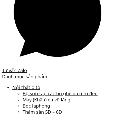
Tư vấn Zalo
Danh mục sản phẩm
Nội thất ô tô
Bộ sưu tập các bộ ghế da ô tô đẹp
May (Khâu) da vô lăng
Bọc laphong
Thảm sàn 5D – 6D