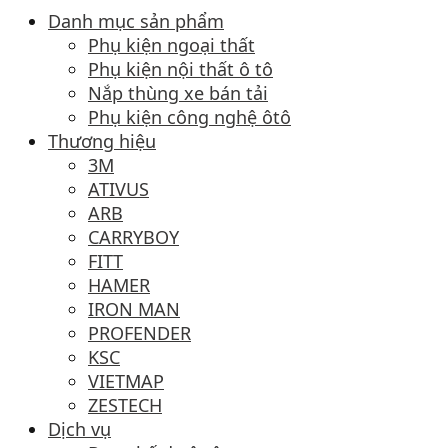
Danh mục sản phẩm
Phụ kiện ngoại thất
Phụ kiện nội thất ô tô
Nắp thùng xe bán tải
Phụ kiện công nghệ ôtô
Thương hiệu
3M
ATIVUS
ARB
CARRYBOY
FITT
HAMER
IRON MAN
PROFENDER
KSC
VIETMAP
ZESTECH
Dịch vụ