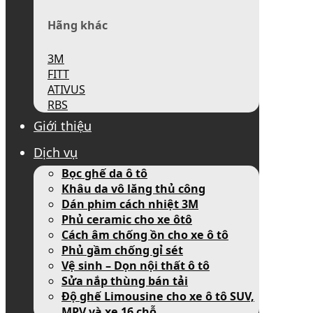
Hãng khác
3M
FITT
ATIVUS
RBS
Giới thiệu
Dịch vụ
Bọc ghế da ô tô
Khâu da vô lăng thủ công
Dán phim cách nhiệt 3M
Phủ ceramic cho xe ôtô
Cách âm chống ồn cho xe ô tô
Phủ gầm chống gỉ sét
Vệ sinh – Dọn nội thất ô tô
Sửa nắp thùng bán tải
Độ ghế Limousine cho xe ô tô SUV,
MPV và xe 16 chỗ