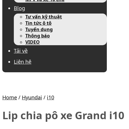
Blog
Tư vấn kỹ thuật
Tin tức ô tô
Tuyển dụng
Thông báo
VIDEO
Tải về
Liên hệ
Home
/
Hyundai
/
i10
Lip chia pô xe Grand i10