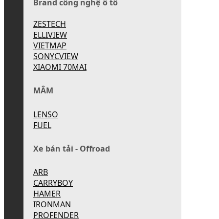
Brand công nghệ ô tô
ZESTECH
ELLIVIEW
VIETMAP
SONYCVIEW
XIAOMI 70MAI
MÂM
LENSO
FUEL
Xe bán tải - Offroad
ARB
CARRYBOY
HAMER
IRONMAN
PROFENDER