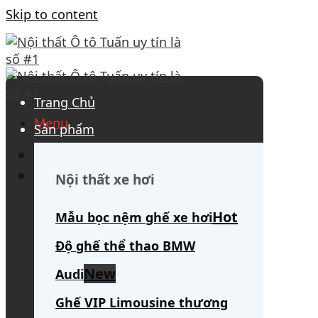
Skip to content
Trang Chủ
Menu
Sản phẩm
0908 563 172
(tư vấn 24/7)
Search for:
Nội thất xe hơi
Mẫu bọc nệm ghế xe hơi
Độ ghế thể thao BMW
Audi
Ghế VIP Limousine thương