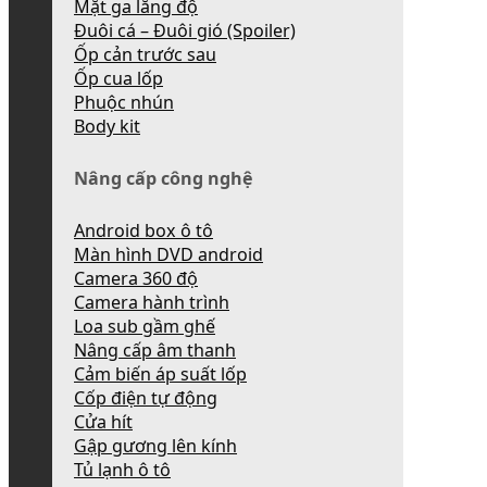
Mặt ga lăng độ
Đuôi cá – Đuôi gió (Spoiler)
Ốp cản trước sau
Ốp cua lốp
Phuộc nhún
Body kit
Nâng cấp công nghệ
Android box ô tô
Màn hình DVD android
Camera 360 độ
Camera hành trình
Loa sub gầm ghế
Nâng cấp âm thanh
Cảm biến áp suất lốp
Cốp điện tự động
Cửa hít
Gập gương lên kính
Tủ lạnh ô tô