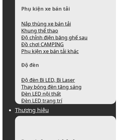
Phụ kiện xe bán tải
Nắp thùng xe bán tải
Khung thể thao
Độ chỉnh điện băng ghế sau
Đồ chơi CAMPING
Phụ kiện xe bán tải khác
Độ đèn
Độ đèn Bi LED, Bi Laser
Thay bóng đèn tăng sáng
Đèn LED nội thất
Đèn LED trang trí
Thương hiệu