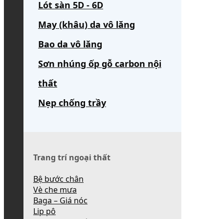
Lót sàn 5D - 6D
May (khâu) da vô lăng
Bao da vô lăng
Sơn nhúng ốp gỗ carbon nội
thất
Nẹp chống trầy
Trang trí ngoại thất
Bệ bước chân
Vè che mưa
Baga – Giá nóc
Lip pô