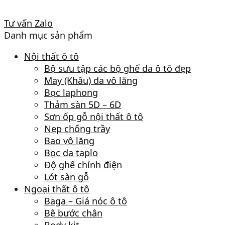
Tư vấn Zalo
Danh mục sản phẩm
Nội thất ô tô
Bộ sưu tập các bộ ghế da ô tô đẹp
May (Khâu) da vô lăng
Bọc laphong
Thảm sàn 5D – 6D
Sơn ốp gỗ nội thất ô tô
Nẹp chống trầy
Bao vô lăng
Bọc da taplo
Độ ghế chỉnh điện
Lót sàn gỗ
Ngoại thất ô tô
Baga – Giá nóc ô tô
Bệ bước chân