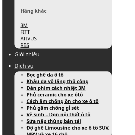
Hãng khác
3M
FITT
ATIVUS
RBS
Giới thiệu
Dịch vụ
Bọc ghế da ô tô
Khâu da vô lăng thủ công
Dán phim cách nhiệt 3M
Phủ ceramic cho xe ôtô
Cách âm chống ồn cho xe ô tô
Phủ gầm chống gỉ sét
Vệ sinh – Dọn nội thất ô tô
Sửa nắp thùng bán tải
Độ ghế Limousine cho xe ô tô SUV,
MPV và xe 16 chỗ