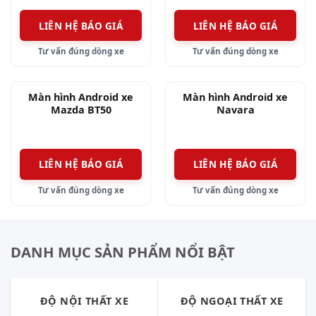
Màn hình Android xe HRV 2018 được thiết kế với
kích thước vừa vặn trên taplo. Các dây điện và
LIÊN HỆ BÁO GIÁ
LIÊN HỆ BÁO GIÁ
giắc cắm có khả năng chịu nhiệt cao, an toàn với
Tư vấn đúng dòng xe
Tư vấn đúng dòng xe
người dùng.
Màn hình Android xe
Màn hình Android xe
Mazda BT50
Navara
LIÊN HỆ BÁO GIÁ
LIÊN HỆ BÁO GIÁ
Tư vấn đúng dòng xe
Tư vấn đúng dòng xe
DANH MỤC SẢN PHẨM NỔI BẬT
ĐỘ NỘI THẤT XE
ĐỘ NGOẠI THẤT XE