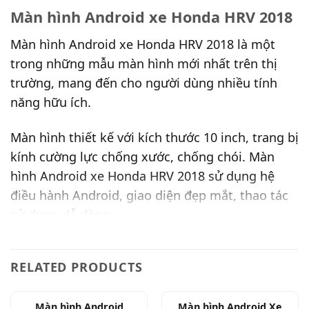
Màn hình Android xe Honda HRV 2018
Màn hình Android xe Honda HRV 2018 là một
trong những mẫu màn hình mới nhất trên thị
trường, mang đến cho người dùng nhiều tính
năng hữu ích.
Màn hình thiết kế với kích thước 10 inch, trang bị
kính cường lực chống xước, chống chói. Màn
hình Android xe Honda HRV 2018 sử dụng hệ
điều hành Android, giao diện đẹp mắt, thao tác
sử dụng dễ dàng.
Màn hình kết nối Wifi hoặc Enternet từ Sim 4G
RELATED PRODUCTS
cho phép người dùng sử dụng các ứng dụng giải
trí trên màn hình : Nghe nhạc trực tuyến, Zalo,
Facebook, xem các chương trình giải trí trực
Màn hình Android
Màn hình Android Xe