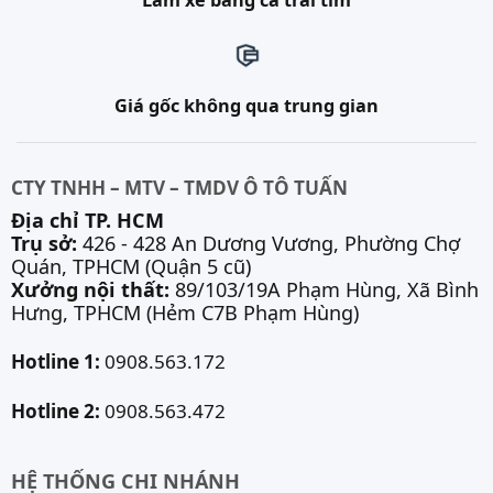
Làm xe bằng cả trái tim
Giá gốc không qua trung gian
CTY TNHH – MTV – TMDV Ô TÔ TUẤN
Địa chỉ TP. HCM
Trụ sở:
426 - 428 An Dương Vương, Phường Chợ
Quán, TPHCM (Quận 5 cũ)
Xưởng nội thất:
89/103/19A Phạm Hùng, Xã Bình
Hưng, TPHCM (Hẻm C7B Phạm Hùng)
Hotline 1:
0908.563.172
Hotline 2:
0908.563.472
HỆ THỐNG CHI NHÁNH