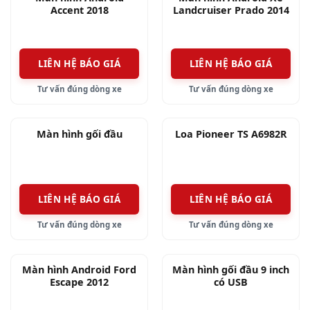
Accent 2018
Landcruiser Prado 2014
tuyến..
Định vị GPS giúp người dùng sử dụng bản đồ
LIÊN HỆ BÁO GIÁ
LIÊN HỆ BÁO GIÁ
dẫn đường Vietmap S1 hiệu quả và chính xác.
Tư vấn đúng dòng xe
Tư vấn đúng dòng xe
Kết nối Bluetooth màn hình với điện thoại, cho
phép người dùng đồng bộ danh bạ điện thoại
Màn hình gối đầu
Loa Pioneer TS A6982R
lên màn hình, thực hiện các cuộc gọi cần thiết
thật an toàn.
LIÊN HỆ BÁO GIÁ
LIÊN HỆ BÁO GIÁ
Màn hình Android xe HRV 2018 kết nối với các
thết bị ngoại vi như: Máy tính, Ipad… Bên cạnh
Tư vấn đúng dòng xe
Tư vấn đúng dòng xe
đó, màn hình kết nối với Camera hành trình,
Camera 360, Camera lùi… cho hình ảnh sắc nét,
Màn hình Android Ford
Màn hình gối đầu 9 inch
rõ ràng.
Escape 2012
có USB