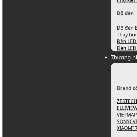
Phụ kiện
Độ đèn
Độ đèn B
Thay bó
Đèn LED 
Đèn LED 
Thương h
Brand c
ZESTEC
ELLIVIE
VIETMA
SONYCV
XIAOMI 