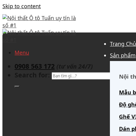
Skip to content
Trang Ch
Menu
Sản phẩm
0908 563 172
(tư vấn 24/7)
Search for:
Nội th
Mẫu b
Độ gh
Ghế V
Dán p