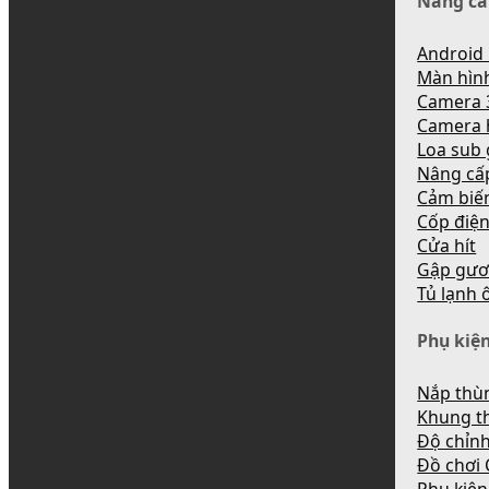
Nâng cấ
Android 
Màn hìn
Camera 
Camera 
Loa sub
Nâng cấ
Cảm biến
Cốp điệ
Cửa hít
Gập gươ
Tủ lạnh 
Phụ kiện
Nắp thùn
Khung t
Độ chỉnh
Đồ chơi