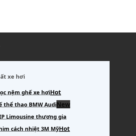
ủ
ất xe hơi
ọc nệm ghế xe hơi
ế thể thao BMW Audi
IP Limousine thương gia
him cách nhiệt 3M Mỹ