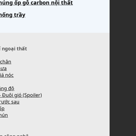
húng ốp gỗ carbon nội thất
hống trầy
í ngoại thất
 chân
mưa
iá nóc
ăng độ
 Đuôi gió (Spoiler)
rước sau
ốp
hún