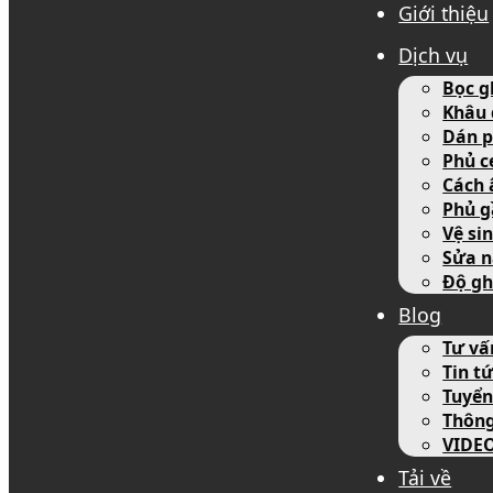
Giới thiệu
Dịch vụ
Bọc g
Khâu 
Dán p
Phủ c
Cách 
Phủ g
Vệ si
Sửa n
Độ gh
Blog
Tư vấ
Tin tứ
Tuyển
Thôn
VIDE
Tải về