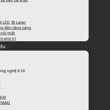
 xe bán tải khác
i LED, Bi Laser
ng đèn tăng sáng
nội thất
trang trí
iệu
ông nghệ ô tô
H
W
P
IEW
70MAI