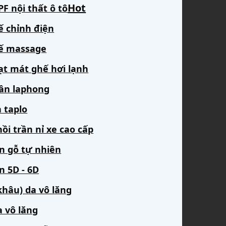
F nội thất ô tô
ế chỉnh điện
ế massage
ạt mát ghế hơi lạnh
rần laphong
 taplo
ồi trần nỉ xe cao cấp
àn gỗ tự nhiên
n 5D - 6D
khâu) da vô lăng
a vô lăng