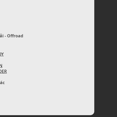
ải - Offroad
OY
N
DER
ác