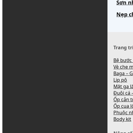
Sơn n
Nẹp c
Trang tr
Bệ bước
Vè che 
Baga – G
Lip pô
Mặt ga l
Đuôi cá –
Ốp cản t
Ốp cua l
Phuộc n
Body kit