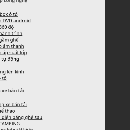
p công nghệ
box ô tô
h DVD android
360 độ
hành trình
 gầm ghế
p âm thanh
 áp suất lốp
n tự động
ng lên kính
ô tô
 xe bán tải
g xe bán tải
hể thao
 điện băng ghế sau
 CAMPING