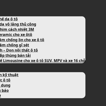
hế da ô tô
da vô lăng thủ công
him cách nhiệt 3M
eramic cho xe ôtô
âm chống ồn cho xe ô tô
ầm chống gỉ sét
nh – Dọn nội thất ô tô
ắp thùng bán tải
ế Limousine cho xe ô tô SUV, MPV và xe 16 chỗ
n kỹ thuật
c ô tô
 dụng
g báo
O