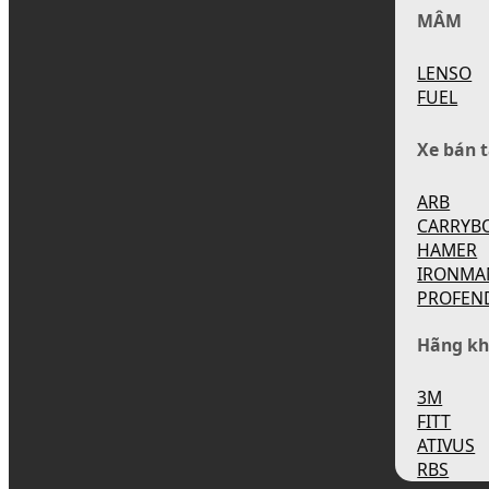
MÂM
LENSO
FUEL
Xe bán t
ARB
CARRYB
HAMER
IRONMA
PROFEN
Hãng kh
3M
FITT
ATIVUS
RBS