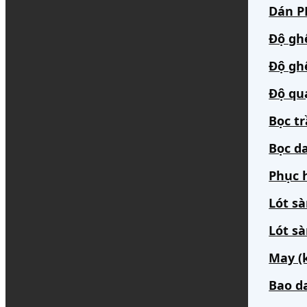
Dán PP
Độ gh
Độ gh
Độ qu
Bọc t
Bọc da
Phục h
Lót s
Lót sà
May (
Bao d