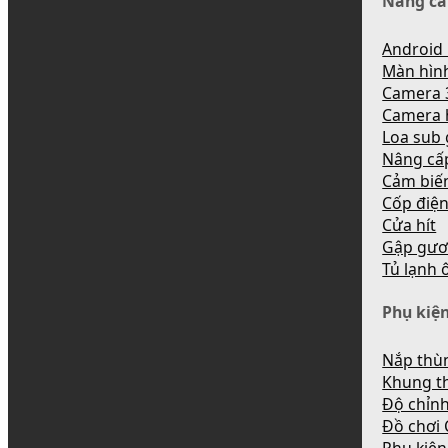
Nâng cấ
Android 
Màn hìn
Camera 
Camera 
Loa sub
Nâng cấ
Cảm biến
Cốp điệ
Cửa hít
Gập gươ
Tủ lạnh 
Phụ kiện
Nắp thùn
Khung t
Độ chỉnh
Đồ chơi