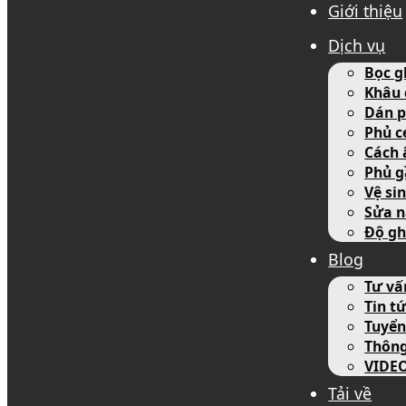
Giới thiệu
Dịch vụ
Bọc g
Khâu 
Dán p
Phủ c
Cách 
Phủ g
Vệ si
Sửa n
Độ gh
Blog
Tư vấ
Tin tứ
Tuyển
Thôn
VIDE
Tải về