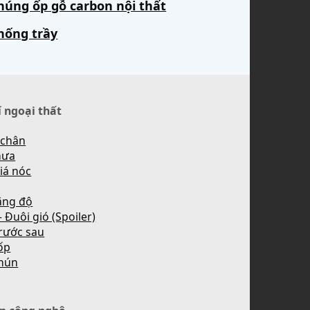
húng ốp gỗ carbon nội thất
hống trầy
í ngoại thất
 chân
mưa
iá nóc
ăng độ
 Đuôi gió (Spoiler)
rước sau
ốp
hún