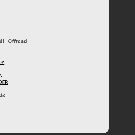
ải - Offroad
OY
N
DER
ác