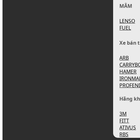
MÂM
LENSO
FUEL
Xe bán t
ARB
CARRYB
HAMER
IRONMA
PROFEN
Hãng kh
3M
FITT
ATIVUS
RBS