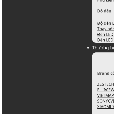
Phụ kiện
Độ đèn
Độ đèn B
Thay bó
Đèn LED 
Đèn LED 
Thương h
Brand c
ZESTEC
ELLIVIE
VIETMA
SONYCV
XIAOMI 