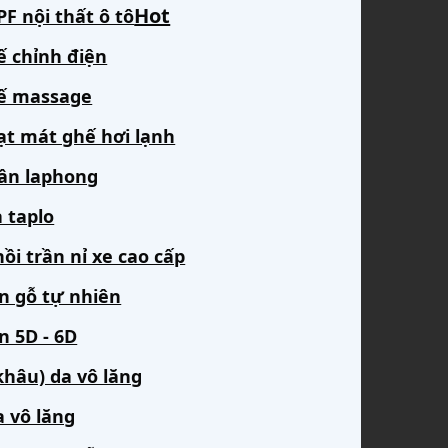
F nội thất ô tô
ế chỉnh điện
ế massage
ạt mát ghế hơi lạnh
rần laphong
 taplo
ồi trần nỉ xe cao cấp
àn gỗ tự nhiên
n 5D - 6D
khâu) da vô lăng
a vô lăng