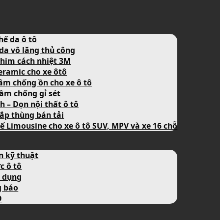
hế da ô tô
da vô lăng thủ công
him cách nhiệt 3M
eramic cho xe ôtô
âm chống ồn cho xe ô tô
ầm chống gỉ sét
nh – Dọn nội thất ô tô
ắp thùng bán tải
ế Limousine cho xe ô tô SUV, MPV và xe 16 chỗ
n kỹ thuật
c ô tô
 dụng
g báo
O