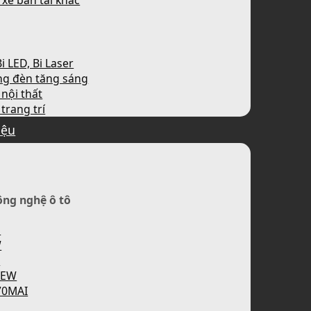
 xe bán tải khác
i LED, Bi Laser
ng đèn tăng sáng
nội thất
trang trí
iệu
ông nghệ ô tô
H
W
P
IEW
70MAI