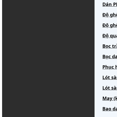
Dán PP
Độ gh
Độ gh
Độ qu
Bọc t
Bọc da
Phục h
Lót s
Lót sà
May (
Bao d