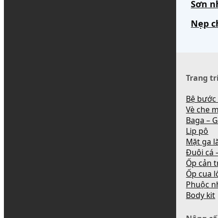
Sơn n
Nẹp c
Trang tr
Bệ bước
Vè che 
Baga – G
Lip pô
Mặt ga l
Đuôi cá –
Ốp cản t
Ốp cua l
Phuộc n
Body kit