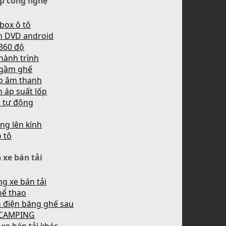
p công nghệ
box ô tô
h DVD android
360 độ
hành trình
 gầm ghế
p âm thanh
 áp suất lốp
n tự động
ng lên kính
ô tô
 xe bán tải
g xe bán tải
hể thao
 điện băng ghế sau
 CAMPING