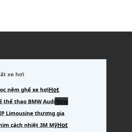
ủ
ất xe hơi
ọc nệm ghế xe hơi
ế thể thao BMW Audi
IP Limousine thương gia
him cách nhiệt 3M Mỹ