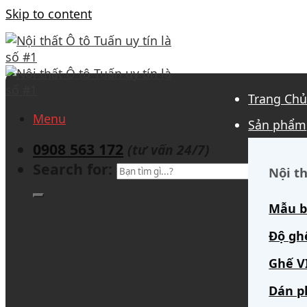
Skip to content
Trang Ch
Menu
Sản phẩm
0908 563 172
(tư vấn 24/7)
Search for:
Nội th
Mẫu b
Độ gh
Ghế V
Dán p