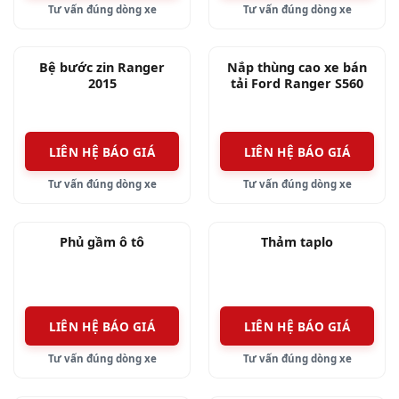
tính an toàn trên mọi chặng đường.
Tư vấn đúng dòng xe
Tư vấn đúng dòng xe
Bài viết trên chỉ mang tính chất tham khảo,
Bệ bước zin Ranger
Nắp thùng cao xe bán
khách hàng quan tâm vui lòng liên hệ với Ô Tô
2015
tải Ford Ranger S560
Tuấn theo thông tin dưới đây để chọn kiểu may
và phối màu da cho vô lăng.
LIÊN HỆ BÁO GIÁ
LIÊN HỆ BÁO GIÁ
Di động: 0908 56 34 72
hoặc
0908 56 31 72.
Tư vấn đúng dòng xe
Tư vấn đúng dòng xe
Chi Nhánh I: 426 – 428 An Dương Vương, P.4,
Phủ gầm ô tô
Thảm taplo
Quận 5, TPHCM.
Chi Nhánh II: 89/103/19A Phạm Hùng, Ấp 4A,
Xã Bình Hưng, Huyện Bình Chánh, TPHCM.
Chi Nhánh III: 661, Đại Lộ Bình Dương, Khu
LIÊN HỆ BÁO GIÁ
LIÊN HỆ BÁO GIÁ
Phố 4, Phường Hiệp Thành, TP. Thủ Dầu Một,
Tư vấn đúng dòng xe
Tư vấn đúng dòng xe
Bình Dương.