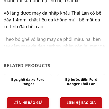
mang tới sự đồng bộ cho nội thất xe.
Vô lăng được may da nhập khẩu Thái Lan có bề
dày 1.4mm, chất liệu da không mùi, bề mặt da
có tính đàn hồi cao.
Theo bộ ghế vô lăng may da phối màu, hai bên
tay cầm may da đen carbon, phần còn lại may da
màu nâu, làm tăng thêm tính thẩm mỹ cho nội
thất xe.
RELATED PRODUCTS
Các đường chỉ được may thủ công chắc chắn đã
tạo nên tự tinh tế cho sản phẩm.
Bọc ghế da xe Ford
Bệ bước điện Ford
Ranger
Ranger Thái Lan
Ngoài việc nâng tầm đẳng cấp và tạo nên sự
đồng bộ cho xe, viêc may da vô lăng Ranger còn
LIÊN HỆ BÁO GIÁ
LIÊN HỆ BÁO GIÁ
mang tới cho người lái cảm giác thoải mái, tăng