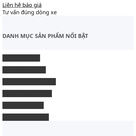
Liên hệ báo giá
Tư vấn đúng dòng xe
DANH MỤC SẢN PHẨM NỔI BẬT
Độ Nội thất xe
độ Ngoại thất xe
Nâng cấp công nghệ
Phụ kiện xe bán tải
độ xe limousine
độ ghế chỉnh điện