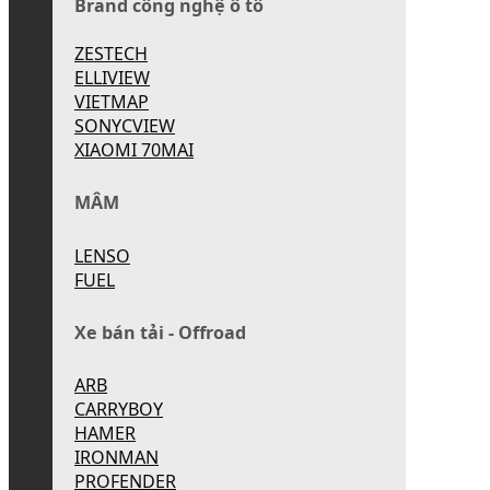
Brand công nghệ ô tô
ZESTECH
ELLIVIEW
VIETMAP
SONYCVIEW
XIAOMI 70MAI
MÂM
LENSO
FUEL
Xe bán tải - Offroad
ARB
CARRYBOY
HAMER
IRONMAN
PROFENDER