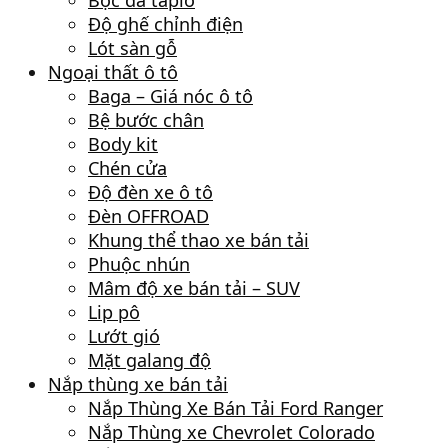
Bọc da taplo
Độ ghế chỉnh điện
Lót sàn gỗ
Ngoại thất ô tô
Baga – Giá nóc ô tô
Bệ bước chân
Body kit
Chén cửa
Độ đèn xe ô tô
Đèn OFFROAD
Khung thể thao xe bán tải
Phuộc nhún
Mâm độ xe bán tải – SUV
Lip pô
Lướt gió
Mặt galang độ
Nắp thùng xe bán tải
Nắp Thùng Xe Bán Tải Ford Ranger
Nắp Thùng xe Chevrolet Colorado