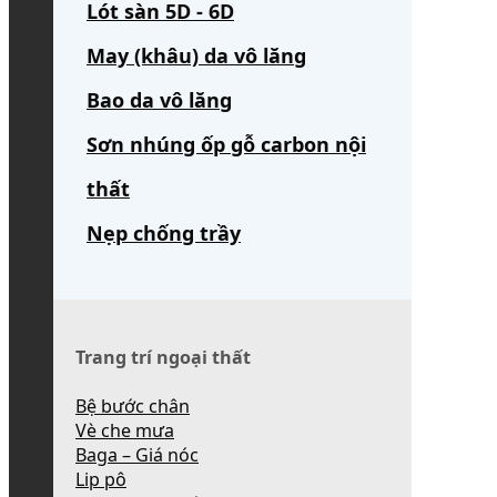
Lót sàn 5D - 6D
May (khâu) da vô lăng
Bao da vô lăng
Sơn nhúng ốp gỗ carbon nội
thất
Nẹp chống trầy
Trang trí ngoại thất
Bệ bước chân
Vè che mưa
Baga – Giá nóc
Lip pô