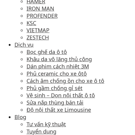
HAMER
IRON MAN
PROFENDER
KSC
VIETMAP
ZESTECH
Dịch vụ
Bọc ghế da ô tô
Khâu da vô lăng thủ công
Dán phim cách nhiệt 3M
Phủ ceramic cho xe ôtô
Cách âm chống ồn cho xe ô tô
Phủ gầm chống gỉ sét
Vệ sinh – Dọn nội thất ô tô
Sửa nắp thùng bán tải
Độ nội thất xe Limousine
Blog
Tư vấn kỹ thuật
Tuyển dụng