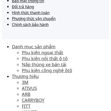
Bảo mật thông tin
Đổi trả hàng
Hình thức thanh toán
Phương thức vận chuyển
Chính sách bảo hành
Danh mục sản phẩm
Phụ kiện ngoại thất
Phụ kiện nội thất ô tô
Nắp thùng xe bán tải
Phụ kiện công nghệ ôtô
Thương hiệu
3M
ATIVUS
ARB
CARRYBOY
FITT