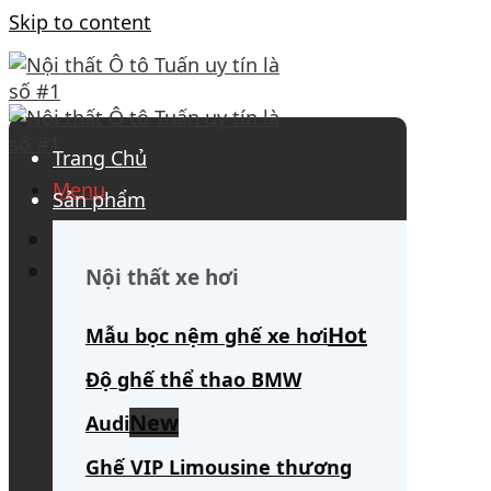
Skip to content
Trang Chủ
Menu
Sản phẩm
0908 563 172
(tư vấn 24/7)
Search for:
Nội thất xe hơi
Mẫu bọc nệm ghế xe hơi
Độ ghế thể thao BMW
Audi
Ghế VIP Limousine thương