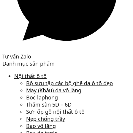
Tư vấn Zalo
Danh mục sản phẩm
Nội thất ô tô
Bộ sưu tập các bộ ghế da ô tô đẹp
May (Khâu) da vô lăng
Bọc laphong
Thảm sàn 5D – 6D
Sơn ốp gỗ nội thất ô tô
Nẹp chống trầy
Bao vô lăng