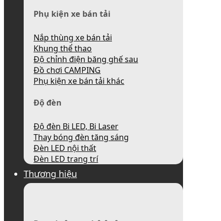
Phụ kiện xe bán tải
Nắp thùng xe bán tải
Khung thể thao
Độ chỉnh điện băng ghế sau
Đồ chơi CAMPING
Phụ kiện xe bán tải khác
Độ đèn
Độ đèn Bi LED, Bi Laser
Thay bóng đèn tăng sáng
Đèn LED nội thất
Đèn LED trang trí
Thương hiệu