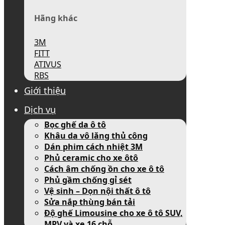
Hãng khác
3M
FITT
ATIVUS
RBS
Giới thiệu
Dịch vụ
Bọc ghế da ô tô
Khâu da vô lăng thủ công
Dán phim cách nhiệt 3M
Phủ ceramic cho xe ôtô
Cách âm chống ồn cho xe ô tô
Phủ gầm chống gỉ sét
Vệ sinh – Dọn nội thất ô tô
Sửa nắp thùng bán tải
Độ ghế Limousine cho xe ô tô SUV,
MPV và xe 16 chỗ