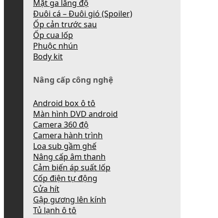
Mặt ga lăng độ
Đuôi cá – Đuôi gió (Spoiler)
Ốp cản trước sau
Ốp cua lốp
Phuộc nhún
Body kit
Nâng cấp công nghệ
Android box ô tô
Màn hình DVD android
Camera 360 độ
Camera hành trình
Loa sub gầm ghế
Nâng cấp âm thanh
Cảm biến áp suất lốp
Cốp điện tự động
Cửa hít
Gập gương lên kính
Tủ lạnh ô tô