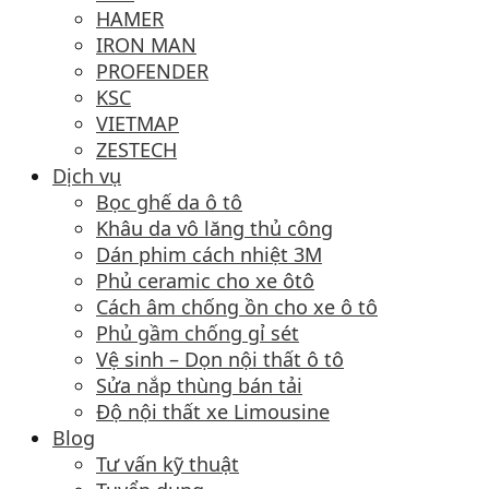
HAMER
IRON MAN
PROFENDER
KSC
VIETMAP
ZESTECH
Dịch vụ
Bọc ghế da ô tô
Khâu da vô lăng thủ công
Dán phim cách nhiệt 3M
Phủ ceramic cho xe ôtô
Cách âm chống ồn cho xe ô tô
Phủ gầm chống gỉ sét
Vệ sinh – Dọn nội thất ô tô
Sửa nắp thùng bán tải
Độ nội thất xe Limousine
Blog
Tư vấn kỹ thuật