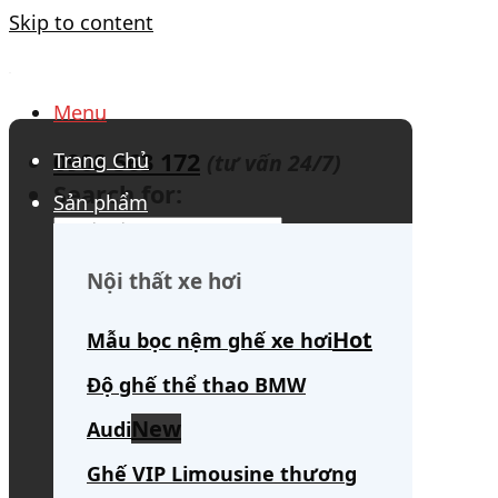
Skip to content
Menu
0908 563 172
Trang Chủ
(tư vấn 24/7)
Search for:
Sản phẩm
Nội thất xe hơi
Mẫu bọc nệm ghế xe hơi
Độ ghế thể thao BMW
Audi
Ghế VIP Limousine thương