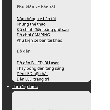
Phụ kiện xe bán tải
Nắp thùng xe bán tải
Khung thể thao
Độ chỉnh điện băng ghế sau
Đồ chơi CAMPING
Phụ kiện xe bán tải khác
Độ đèn
Độ đèn Bi LED, Bi Laser
Thay bóng đèn tăng sáng
Đèn LED nội thất
Đèn LED trang trí
Thương hiệu