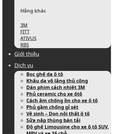
Hãng khác
3M
FITT
ATIVUS
RBS
Giới thiệu
Dịch vụ
Bọc ghế da ô tô
Khâu da vô lăng thủ công
Dán phim cách nhiệt 3M
Phủ ceramic cho xe ôtô
Cách âm chống ồn cho xe ô tô
Phủ gầm chống gỉ sét
Vệ sinh – Dọn nội thất ô tô
Sửa nắp thùng bán tải
Độ ghế Limousine cho xe ô tô SUV,
MPV và xe 16 chỗ