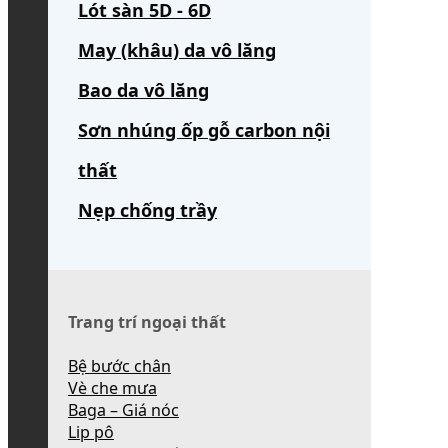
Lót sàn 5D - 6D
May (khâu) da vô lăng
Bao da vô lăng
Sơn nhúng ốp gỗ carbon nội
thất
Nẹp chống trầy
Trang trí ngoại thất
Bệ bước chân
Vè che mưa
Baga – Giá nóc
Lip pô