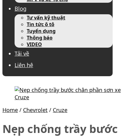
Blog
Tư vấn kỹ thuật
Tin tức ô tô
Tuyển dụng
Thông báo
VIDEO
Tải về
Liên hệ
Home
/
Chevrolet
/
Cruze
Nẹp chống trầy bước