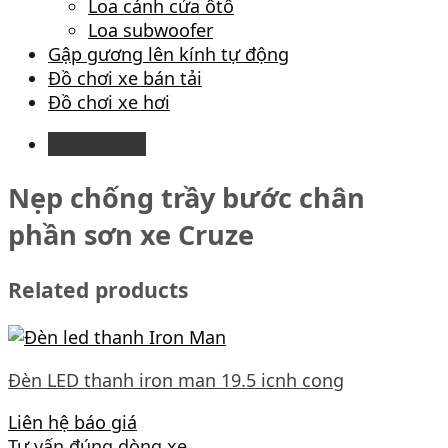
Loa cánh cửa ôtô
Loa subwoofer
Gập gương lên kính tự động
Đồ chơi xe bán tải
Đồ chơi xe hơi
Description
Nẹp chống trầy bước chân
phần sơn xe Cruze
Related products
Đèn LED thanh iron man 19.5 icnh cong
Liên hệ báo giá
Tư vấn đúng dòng xe