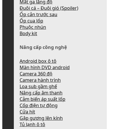
Mặt ga lăng độ
Đuôi cá – Đuôi gió (Spoiler)
Ốp cản trước sau
Ốp cua lốp
Phuộc nhún
Body kit
Nâng cấp công nghệ
Android box ô tô
Màn hình DVD android
Camera 360 độ
Camera hành trình
Loa sub gầm ghế
Nâng cấp âm thanh
Cảm biến áp suất lốp
Cốp điện tự động
Cửa hít
Gập gương lên kính
Tủ lạnh ô tô