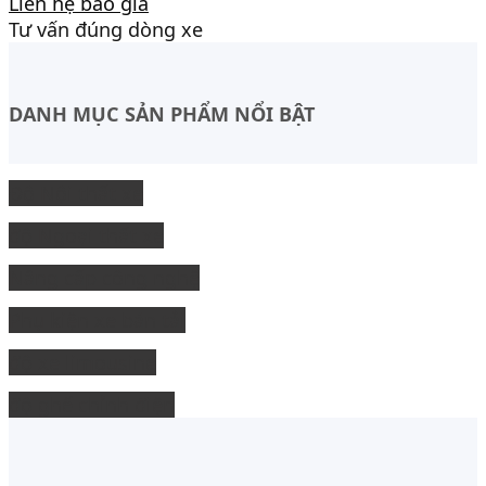
Liên hệ báo giá
Tư vấn đúng dòng xe
DANH MỤC SẢN PHẨM NỔI BẬT
Độ Nội thất xe
độ Ngoại thất xe
Nâng cấp công nghệ
Phụ kiện xe bán tải
độ xe limousine
độ ghế chỉnh điện