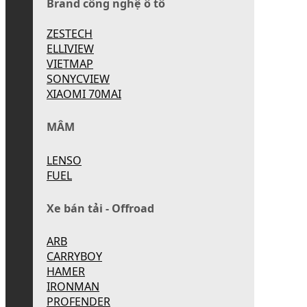
Brand công nghệ ô tô
ZESTECH
ELLIVIEW
VIETMAP
SONYCVIEW
XIAOMI 70MAI
MÂM
LENSO
FUEL
Xe bán tải - Offroad
ARB
CARRYBOY
HAMER
IRONMAN
PROFENDER