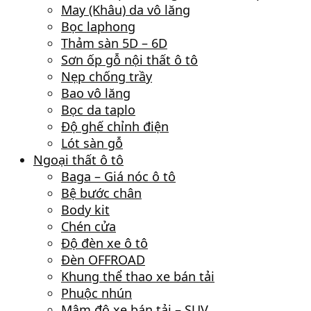
May (Khâu) da vô lăng
Bọc laphong
Thảm sàn 5D – 6D
Sơn ốp gỗ nội thất ô tô
Nẹp chống trầy
Bao vô lăng
Bọc da taplo
Độ ghế chỉnh điện
Lót sàn gỗ
Ngoại thất ô tô
Baga – Giá nóc ô tô
Bệ bước chân
Body kit
Chén cửa
Độ đèn xe ô tô
Đèn OFFROAD
Khung thể thao xe bán tải
Phuộc nhún
Mâm độ xe bán tải – SUV