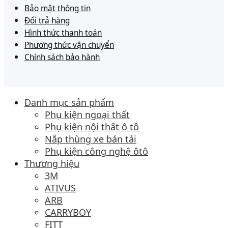
Bảo mật thông tin
Đổi trả hàng
Hình thức thanh toán
Phương thức vận chuyển
Chính sách bảo hành
Danh mục sản phẩm
Phụ kiện ngoại thất
Phụ kiện nội thất ô tô
Nắp thùng xe bán tải
Phụ kiện công nghệ ôtô
Thương hiệu
3M
ATIVUS
ARB
CARRYBOY
FITT