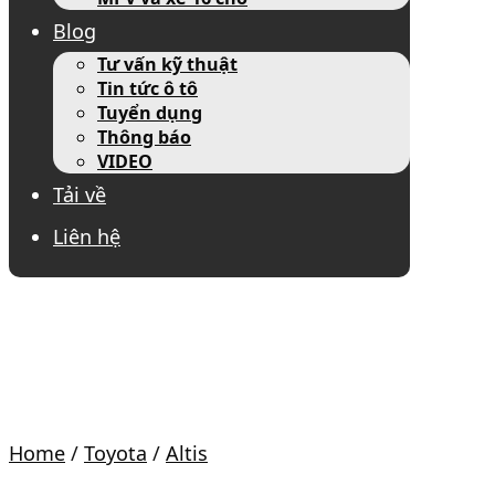
Blog
Tư vấn kỹ thuật
Tin tức ô tô
Tuyển dụng
Thông báo
VIDEO
Tải về
Liên hệ
Home
/
Toyota
/
Altis