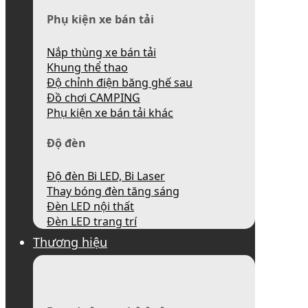
Phụ kiện xe bán tải
Nắp thùng xe bán tải
Khung thể thao
Độ chỉnh điện băng ghế sau
Đồ chơi CAMPING
Phụ kiện xe bán tải khác
Độ đèn
Độ đèn Bi LED, Bi Laser
Thay bóng đèn tăng sáng
Đèn LED nội thất
Đèn LED trang trí
Thương hiệu