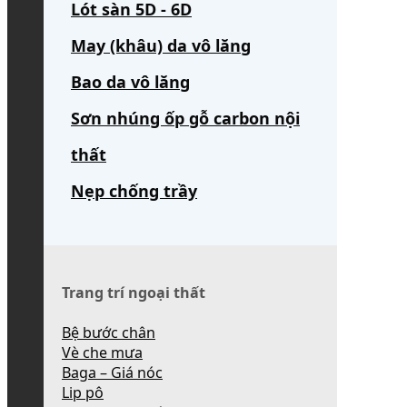
Lót sàn 5D - 6D
May (khâu) da vô lăng
Bao da vô lăng
Sơn nhúng ốp gỗ carbon nội
thất
Nẹp chống trầy
Trang trí ngoại thất
Bệ bước chân
Vè che mưa
Baga – Giá nóc
Lip pô