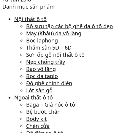
Danh mục sản phẩm
Nội thất ô tô
Bộ sưu tập các bộ ghế da ô tô đẹp
May (Khâu) da vô lăng
Bọc laphong
Thảm sàn 5D – 6D
Sơn ốp gỗ nội thất ô tô
Nẹp chống trầy
Bao vô lăng
Bọc da taplo
Độ ghế chỉnh điện
Lót sàn gỗ
Ngoại thất ô tô
Baga – Giá nóc ô tô
Bệ bước chân
Body kit
Chén cửa