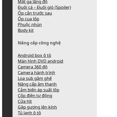
Mặt ga lăng độ
Đuôi cá – Đuôi gió (Spoiler)
Ốp cản trước sau
Ốp cua lốp
Phuộc nhún
Body kit
Nâng cấp công nghệ
Android box ô tô
Màn hình DVD android
Camera 360 độ
Camera hành trình
Loa sub gầm ghế
Nâng cấp âm thanh
Cảm biến áp suất lốp
Cốp điện tự động
Cửa hít
Gập gương lên kính
Tủ lạnh ô tô