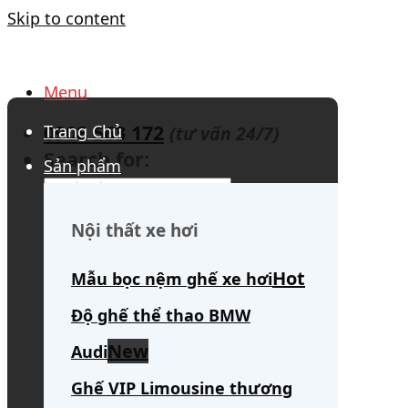
Skip to content
Menu
0908 563 172
Trang Chủ
(tư vấn 24/7)
Search for:
Sản phẩm
Nội thất xe hơi
Mẫu bọc nệm ghế xe hơi
Độ ghế thể thao BMW
Audi
Ghế VIP Limousine thương