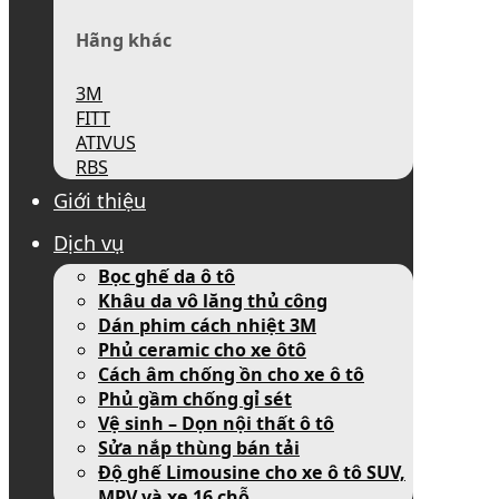
Hãng khác
3M
FITT
ATIVUS
RBS
Giới thiệu
Dịch vụ
Bọc ghế da ô tô
Khâu da vô lăng thủ công
Dán phim cách nhiệt 3M
Phủ ceramic cho xe ôtô
Cách âm chống ồn cho xe ô tô
Phủ gầm chống gỉ sét
Vệ sinh – Dọn nội thất ô tô
Sửa nắp thùng bán tải
Độ ghế Limousine cho xe ô tô SUV,
MPV và xe 16 chỗ