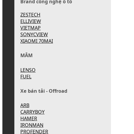
Brand công nghệ ô tô
ZESTECH
ELLIVIEW
VIETMAP
SONYCVIEW
XIAOMI 70MAI
MÂM
LENSO
FUEL
Xe bán tải - Offroad
ARB
CARRYBOY
HAMER
IRONMAN
PROFENDER