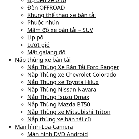
Độ đèn xe ô tô
Đèn OFFROAD
Khung thể thao xe bán tải
Phuộc nhún
Mâm độ xe bán tải – SUV
Lip pô
Lướt gió
Mặt galang độ
Nắp thùng xe bán tải
Nắp Thùng Xe Bán Tải Ford Ranger
Nắp Thùng xe Chevrolet Colorado
Nắp Thùng xe Toyota Hilux
Nắp Thùng Nissan Navara
Nắp Thùng Isuzu Dmax
Nắp Thùng Mazda BT50
Nắp Thùng xe Mitsubishi Triton
Nắp thùng xe bán tải cũ
Màn hình-Loa-Camera
Màn hình DVD Android