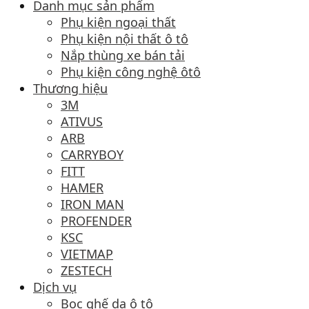
Danh mục sản phẩm
Phụ kiện ngoại thất
Phụ kiện nội thất ô tô
Nắp thùng xe bán tải
Phụ kiện công nghệ ôtô
Thương hiệu
3M
ATIVUS
ARB
CARRYBOY
FITT
HAMER
IRON MAN
PROFENDER
KSC
VIETMAP
ZESTECH
Dịch vụ
Bọc ghế da ô tô