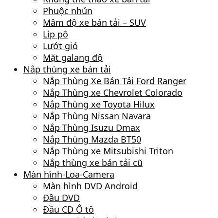
Phuộc nhún
Mâm độ xe bán tải – SUV
Lip pô
Lướt gió
Mặt galang độ
Nắp thùng xe bán tải
Nắp Thùng Xe Bán Tải Ford Ranger
Nắp Thùng xe Chevrolet Colorado
Nắp Thùng xe Toyota Hilux
Nắp Thùng Nissan Navara
Nắp Thùng Isuzu Dmax
Nắp Thùng Mazda BT50
Nắp Thùng xe Mitsubishi Triton
Nắp thùng xe bán tải cũ
Màn hình-Loa-Camera
Màn hình DVD Android
Đầu DVD
Đầu CD Ô tô