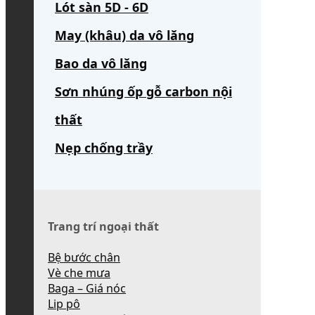
Lót sàn 5D - 6D
May (khâu) da vô lăng
Bao da vô lăng
Sơn nhúng ốp gỗ carbon nội
thất
Nẹp chống trầy
Trang trí ngoại thất
Bệ bước chân
Vè che mưa
Baga – Giá nóc
Lip pô