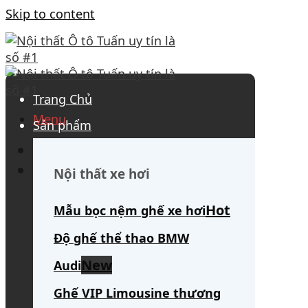
Skip to content
Trang Chủ
Menu
Sản phẩm
0908 563 172
(tư vấn 24/7)
Search for:
Nội thất xe hơi
Mẫu bọc nệm ghế xe hơi
Độ ghế thể thao BMW
Audi
Ghế VIP Limousine thương