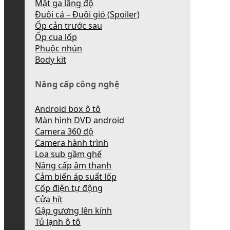
Mặt ga lăng độ
Đuôi cá – Đuôi gió (Spoiler)
Ốp cản trước sau
Ốp cua lốp
Phuộc nhún
Body kit
Nâng cấp công nghệ
Android box ô tô
Màn hình DVD android
Camera 360 độ
Camera hành trình
Loa sub gầm ghế
Nâng cấp âm thanh
Cảm biến áp suất lốp
Cốp điện tự động
Cửa hít
Gập gương lên kính
Tủ lạnh ô tô