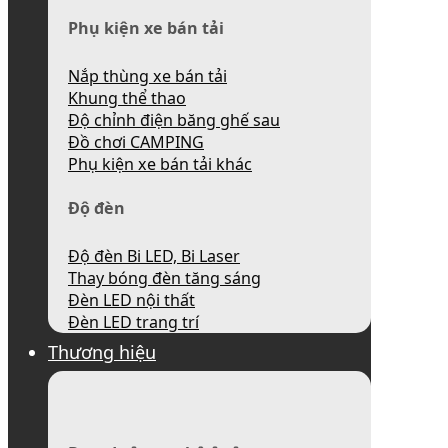
Phụ kiện xe bán tải
Nắp thùng xe bán tải
Khung thể thao
Độ chỉnh điện băng ghế sau
Đồ chơi CAMPING
Phụ kiện xe bán tải khác
Độ đèn
Độ đèn Bi LED, Bi Laser
Thay bóng đèn tăng sáng
Đèn LED nội thất
Đèn LED trang trí
Thương hiệu