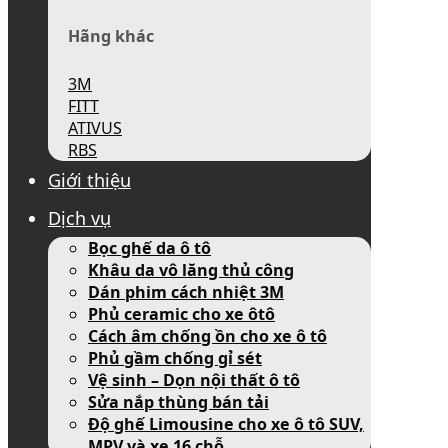
Hãng khác
3M
FITT
ATIVUS
RBS
Giới thiệu
Dịch vụ
Bọc ghế da ô tô
Khâu da vô lăng thủ công
Dán phim cách nhiệt 3M
Phủ ceramic cho xe ôtô
Cách âm chống ồn cho xe ô tô
Phủ gầm chống gỉ sét
Vệ sinh – Dọn nội thất ô tô
Sửa nắp thùng bán tải
Độ ghế Limousine cho xe ô tô SUV,
MPV và xe 16 chỗ