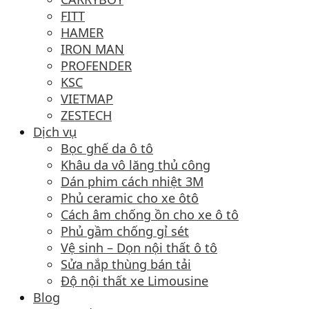
FITT
HAMER
IRON MAN
PROFENDER
KSC
VIETMAP
ZESTECH
Dịch vụ
Bọc ghế da ô tô
Khâu da vô lăng thủ công
Dán phim cách nhiệt 3M
Phủ ceramic cho xe ôtô
Cách âm chống ồn cho xe ô tô
Phủ gầm chống gỉ sét
Vệ sinh – Dọn nội thất ô tô
Sửa nắp thùng bán tải
Độ nội thất xe Limousine
Blog