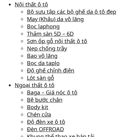
Nội thất ô tô
Bộ sưu tập các bộ ghế da ô tô đẹp
May (Khâu) da vô lăng
Bọc laphong
Thảm sàn 5D – 6D
Sơn ốp gỗ nội thất ô tô
Nẹp chống trầy
Bao vô lăng
Bọc da taplo
Độ ghế chỉnh điện
Lót sàn gỗ
Ngoại thất ô tô
Baga – Giá nóc ô tô
Bệ bước chân
Body kit
Chén cửa
Độ đèn xe ô tô
Đèn OFFROAD
Khung thể thao xe bán tải