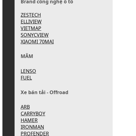
Brand công nghệ ô tô
ZESTECH
ELLIVIEW
VIETMAP
SONYCVIEW
XIAOMI 70MAI
MÂM
LENSO
FUEL
Xe bán tải - Offroad
ARB
CARRYBOY
HAMER
IRONMAN
PROFENDER