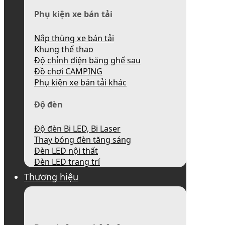
Phụ kiện xe bán tải
Nắp thùng xe bán tải
Khung thể thao
Độ chỉnh điện băng ghế sau
Đồ chơi CAMPING
Phụ kiện xe bán tải khác
Độ đèn
Độ đèn Bi LED, Bi Laser
Thay bóng đèn tăng sáng
Đèn LED nội thất
Đèn LED trang trí
Thương hiệu