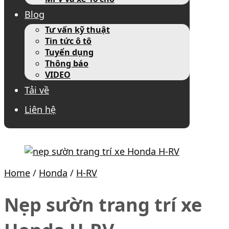
Blog
Tư vấn kỹ thuật
Tin tức ô tô
Tuyển dụng
Thông báo
VIDEO
Tải về
Liên hệ
Home
/
Honda
/
H-RV
Nẹp sườn trang trí xe