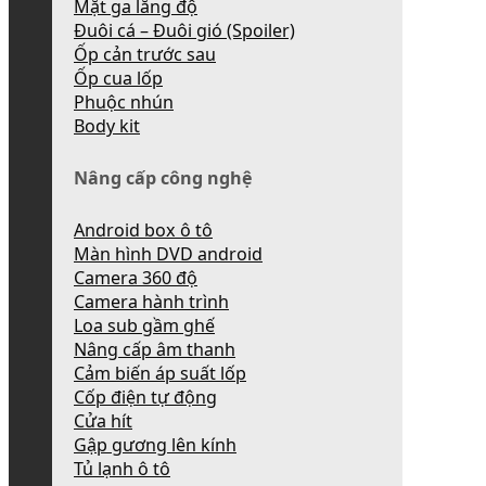
Mặt ga lăng độ
Đuôi cá – Đuôi gió (Spoiler)
Ốp cản trước sau
Ốp cua lốp
Phuộc nhún
Body kit
Nâng cấp công nghệ
Android box ô tô
Màn hình DVD android
Camera 360 độ
Camera hành trình
Loa sub gầm ghế
Nâng cấp âm thanh
Cảm biến áp suất lốp
Cốp điện tự động
Cửa hít
Gập gương lên kính
Tủ lạnh ô tô