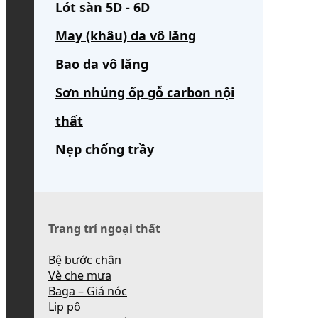
Lót sàn 5D - 6D
May (khâu) da vô lăng
Bao da vô lăng
Sơn nhúng ốp gỗ carbon nội
thất
Nẹp chống trầy
Trang trí ngoại thất
Bệ bước chân
Vè che mưa
Baga – Giá nóc
Lip pô