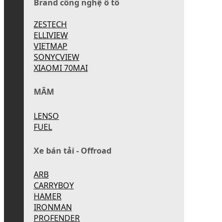
Brand công nghệ ô tô
ZESTECH
ELLIVIEW
VIETMAP
SONYCVIEW
XIAOMI 70MAI
MÂM
LENSO
FUEL
Xe bán tải - Offroad
ARB
CARRYBOY
HAMER
IRONMAN
PROFENDER