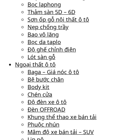
Bọc laphong
Thảm sàn 5D – 6D
Sơn ốp gỗ nội thất ô tô
Nẹp chống trầy
Bao vô lăng
Bọc da taplo
Độ ghế chỉnh điện
Lót sàn gỗ
Ngoại thất ô tô
Baga – Giá nóc ô tô
Bệ bước chân
Body kit
Chén cửa
Độ đèn xe ô tô
Đèn OFFROAD
Khung thể thao xe bán tải
Phuộc nhún
Mâm độ xe bán tải – SUV
Lip pô