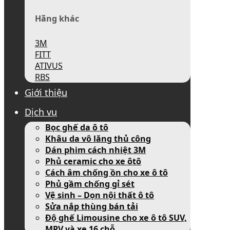
Hãng khác
3M
FITT
ATIVUS
RBS
Giới thiệu
Dịch vụ
Bọc ghế da ô tô
Khâu da vô lăng thủ công
Dán phim cách nhiệt 3M
Phủ ceramic cho xe ôtô
Cách âm chống ồn cho xe ô tô
Phủ gầm chống gỉ sét
Vệ sinh – Dọn nội thất ô tô
Sửa nắp thùng bán tải
Độ ghế Limousine cho xe ô tô SUV,
MPV và xe 16 chỗ