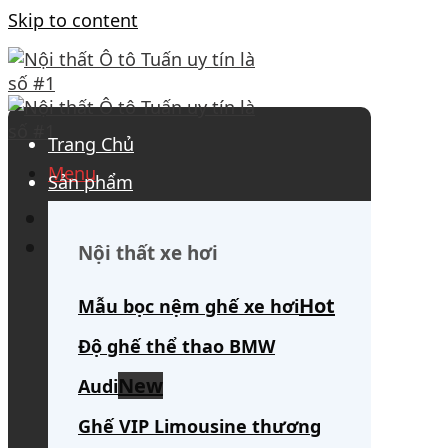
Skip to content
Trang Chủ
Menu
Sản phẩm
0908 563 172
(tư vấn 24/7)
Search for:
Nội thất xe hơi
Mẫu bọc nệm ghế xe hơi
Độ ghế thể thao BMW
Audi
Ghế VIP Limousine thương