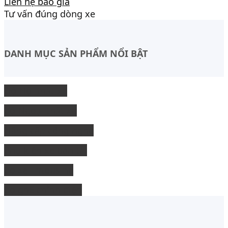
Liên hệ báo giá
Tư vấn đúng dòng xe
DANH MỤC SẢN PHẨM NỔI BẬT
Độ Nội thất xe
độ Ngoại thất xe
Nâng cấp công nghệ
Phụ kiện xe bán tải
độ xe limousine
độ ghế chỉnh điện