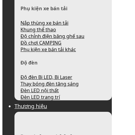
Phụ kiện xe bán tải
Nắp thùng xe bán tải
Khung thể thao
Độ chỉnh điện băng ghế sau
Đồ chơi CAMPING
Phụ kiện xe bán tải khác
Độ đèn
Độ đèn Bi LED, Bi Laser
Thay bóng đèn tăng sáng
Đèn LED nội thất
Đèn LED trang trí
Thương hiệu