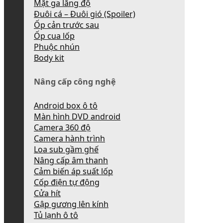
Mặt ga lăng độ
Đuôi cá – Đuôi gió (Spoiler)
Ốp cản trước sau
Ốp cua lốp
Phuộc nhún
Body kit
Nâng cấp công nghệ
Android box ô tô
Màn hình DVD android
Camera 360 độ
Camera hành trình
Loa sub gầm ghế
Nâng cấp âm thanh
Cảm biến áp suất lốp
Cốp điện tự động
Cửa hít
Gập gương lên kính
Tủ lạnh ô tô