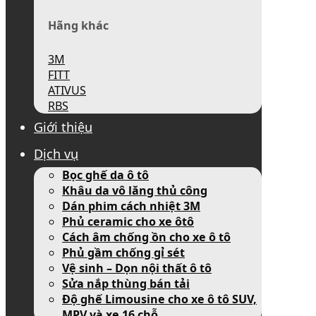
Hãng khác
3M
FITT
ATIVUS
RBS
Giới thiệu
Dịch vụ
Bọc ghế da ô tô
Khâu da vô lăng thủ công
Dán phim cách nhiệt 3M
Phủ ceramic cho xe ôtô
Cách âm chống ồn cho xe ô tô
Phủ gầm chống gỉ sét
Vệ sinh – Dọn nội thất ô tô
Sửa nắp thùng bán tải
Độ ghế Limousine cho xe ô tô SUV,
MPV và xe 16 chỗ