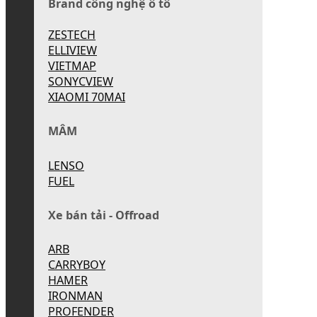
Brand công nghệ ô tô
ZESTECH
ELLIVIEW
VIETMAP
SONYCVIEW
XIAOMI 70MAI
MÂM
LENSO
FUEL
Xe bán tải - Offroad
ARB
CARRYBOY
HAMER
IRONMAN
PROFENDER