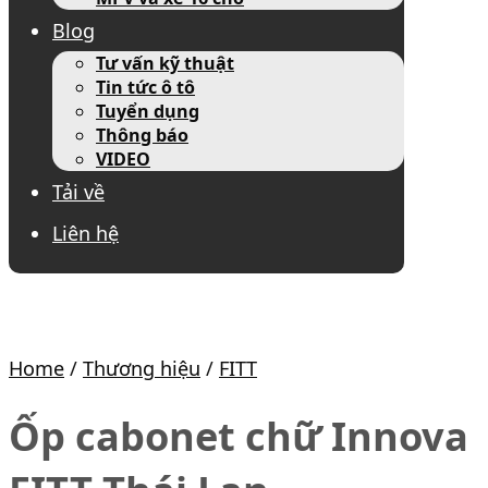
Blog
Tư vấn kỹ thuật
Tin tức ô tô
Tuyển dụng
Thông báo
VIDEO
Tải về
Liên hệ
Home
/
Thương hiệu
/
FITT
Ốp cabonet chữ Innova