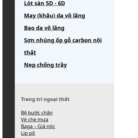
Lót sàn 5D - 6D
May (khâu) da vô lăng
Bao da vô lăng
Sơn nhúng ốp gỗ carbon nội
thất
Nẹp chống trầy
Trang trí ngoại thất
Bệ bước chân
Vè che mưa
Baga – Giá nóc
Lip pô