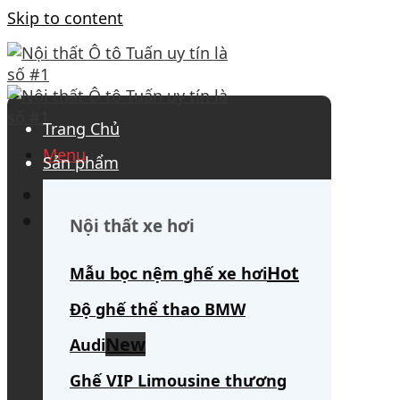
Skip to content
Trang Chủ
Menu
Sản phẩm
0908 563 172
(tư vấn 24/7)
Search for:
Nội thất xe hơi
Mẫu bọc nệm ghế xe hơi
Độ ghế thể thao BMW
Audi
Ghế VIP Limousine thương