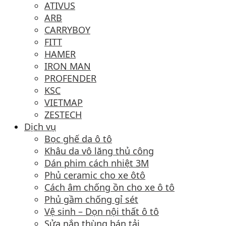
ATIVUS
ARB
CARRYBOY
FITT
HAMER
IRON MAN
PROFENDER
KSC
VIETMAP
ZESTECH
Dịch vụ
Bọc ghế da ô tô
Khâu da vô lăng thủ công
Dán phim cách nhiệt 3M
Phủ ceramic cho xe ôtô
Cách âm chống ồn cho xe ô tô
Phủ gầm chống gỉ sét
Vệ sinh – Dọn nội thất ô tô
Sửa nắp thùng bán tải