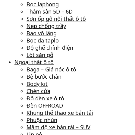
Bọc laphong
Thảm sàn 5D – 6D
Sơn ốp gỗ nội thất ô tô
Nẹp chống trầy
Bao vô lăng
Bọc da taplo
Độ ghế chỉnh điện
Lót sàn gỗ
Ngoại thất ô tô
Baga – Giá nóc ô tô
Bệ bước chân
Body kit
Chén cửa
Độ đèn xe ô tô
Đèn OFFROAD
Khung thể thao xe bán tải
Phuộc nhún
Mâm độ xe bán tải – SUV
Lip pô