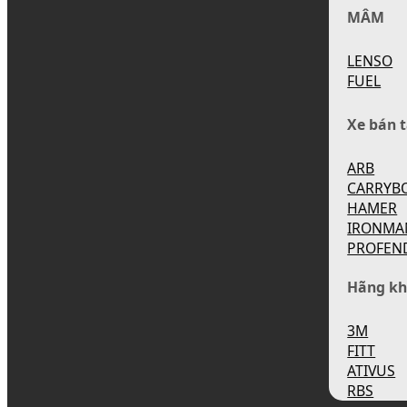
MÂM
LENSO
FUEL
Xe bán t
ARB
CARRYB
HAMER
IRONMA
PROFEN
Hãng kh
3M
FITT
ATIVUS
RBS