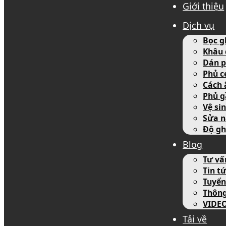
Giới thiệu
Dịch vụ
Bọc g
Khâu 
Dán p
Phủ c
Cách 
Phủ g
Vệ si
Sửa n
Độ gh
Blog
Tư vấ
Tin tứ
Tuyển
Thôn
VIDE
Tải về