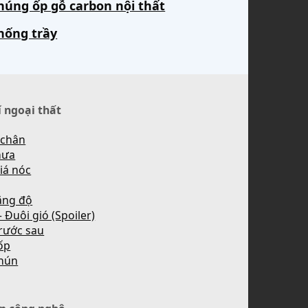
húng ốp gỗ carbon nội thất
hống trầy
í ngoại thất
 chân
mưa
iá nóc
ăng độ
 Đuôi gió (Spoiler)
rước sau
ốp
hún