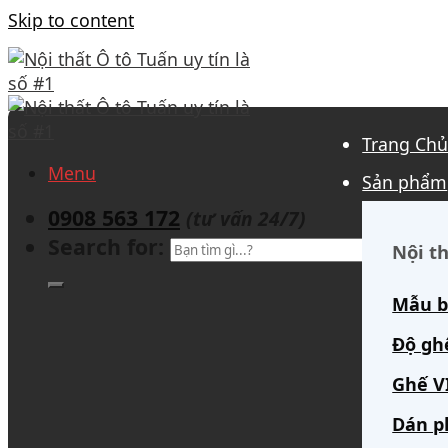
Skip to content
Trang Ch
Menu
Sản phẩm
0908 563 172
(tư vấn 24/7)
Search for:
Nội th
Mẫu b
Độ gh
Ghế V
Dán p