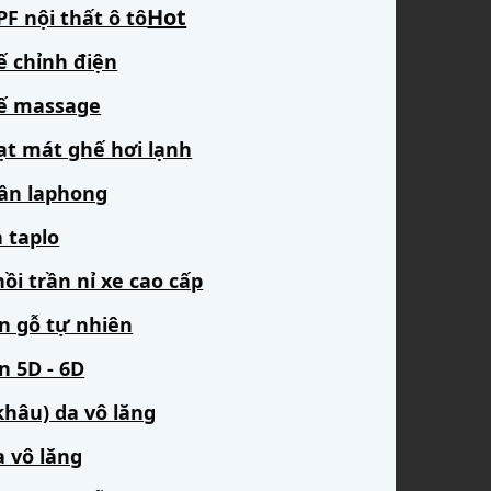
F nội thất ô tô
ế chỉnh điện
ế massage
ạt mát ghế hơi lạnh
rần laphong
 taplo
ồi trần nỉ xe cao cấp
àn gỗ tự nhiên
n 5D - 6D
khâu) da vô lăng
a vô lăng