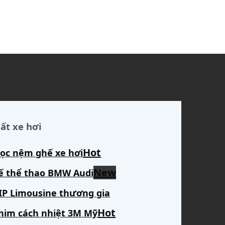
ủ
ất xe hơi
ọc nệm ghế xe hơi
ế thể thao BMW Audi
IP Limousine thương gia
him cách nhiệt 3M Mỹ