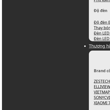
Phụ kiện
Độ đèn
Độ đèn B
Thay bó
Đèn LED 
Đèn LED 
Thương h
Brand c
ZESTEC
ELLIVIE
VIETMA
SONYCV
XIAOMI 