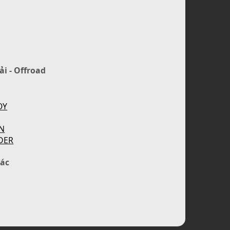
ải - Offroad
OY
N
DER
ác