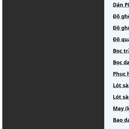
Dán PP
Độ gh
Độ gh
Độ qu
Bọc t
Bọc da
Phục h
Lót s
Lót sà
May (
Bao d