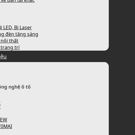
 xe bán tải khác
i LED, Bi Laser
ng đèn tăng sáng
nội thất
trang trí
iệu
ông nghệ ô tô
H
W
P
IEW
70MAI