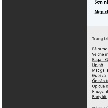
Sơn n
Nẹp c
Trang tr
Bệ bước
Vè che 
Baga – G
Lip pô
Mặt ga l
Đuôi cá –
Ốp cản t
Ốp cua l
Phuộc n
Body kit