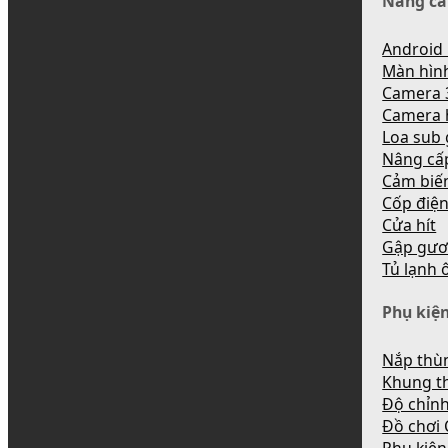
Nâng cấ
Android 
Màn hìn
Camera 
Camera 
Loa sub
Nâng cấ
Cảm biến
Cốp điệ
Cửa hít
Gập gươ
Tủ lạnh 
Phụ kiện
Nắp thùn
Khung t
Độ chỉnh
Đồ chơi