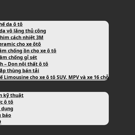
hế da ô tô
da vô lăng thủ công
him cách nhiệt 3M
eramic cho xe ôtô
âm chống ồn cho xe ô tô
ầm chống gỉ sét
nh – Dọn nội thất ô tô
ắp thùng bán tải
ế Limousine cho xe ô tô SUV, MPV và xe 16 chỗ
n kỹ thuật
c ô tô
 dụng
g báo
O