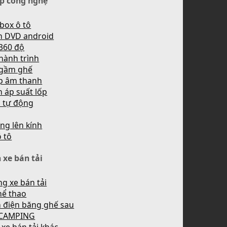
p công nghệ
box ô tô
h DVD android
360 độ
hành trình
 gầm ghế
p âm thanh
 áp suất lốp
n tự động
ng lên kính
ô tô
 xe bán tải
g xe bán tải
hể thao
 điện băng ghế sau
 CAMPING