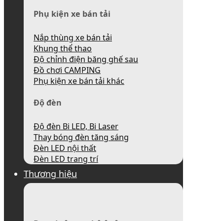
Phụ kiện xe bán tải
Nắp thùng xe bán tải
Khung thể thao
Độ chỉnh điện băng ghế sau
Đồ chơi CAMPING
Phụ kiện xe bán tải khác
Độ đèn
Độ đèn Bi LED, Bi Laser
Thay bóng đèn tăng sáng
Đèn LED nội thất
Đèn LED trang trí
Thương hiệu