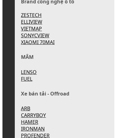
Brand công nghệ ô tô
ZESTECH
ELLIVIEW
VIETMAP
SONYCVIEW
XIAOMI 70MAI
MÂM
LENSO
FUEL
Xe bán tải - Offroad
ARB
CARRYBOY
HAMER
IRONMAN
PROFENDER