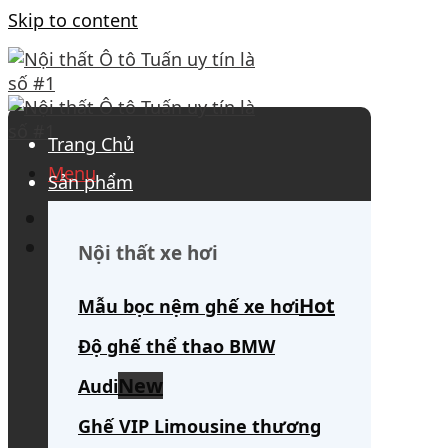
Skip to content
Trang Chủ
Menu
Sản phẩm
0908 563 172
(tư vấn 24/7)
Search for:
Nội thất xe hơi
Mẫu bọc nệm ghế xe hơi
Độ ghế thể thao BMW
Audi
Ghế VIP Limousine thương