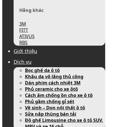
Hãng khác
3M
FITT
ATIVUS
RBS
Giới thiệu
Dịch vụ
Bọc ghế da ô tô
Khâu da vô lăng thủ công
Dán phim cách nhiệt 3M
Phủ ceramic cho xe ôtô
Cách âm chống ồn cho xe ô tô
Phủ gầm chống gỉ sét
Vệ sinh – Dọn nội thất ô tô
Sửa nắp thùng bán tải
Độ ghế Limousine cho xe ô tô SUV,
MPV và xe 16 chỗ