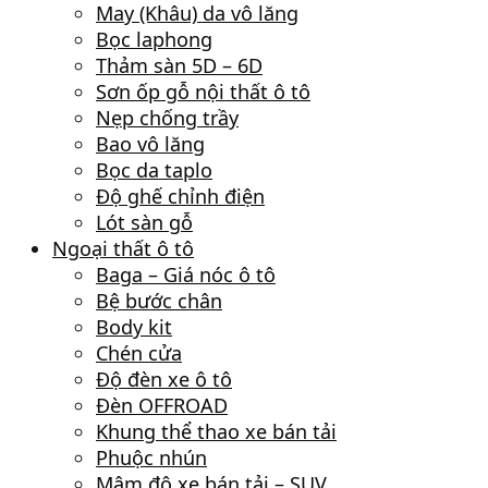
May (Khâu) da vô lăng
Bọc laphong
Thảm sàn 5D – 6D
Sơn ốp gỗ nội thất ô tô
Nẹp chống trầy
Bao vô lăng
Bọc da taplo
Độ ghế chỉnh điện
Lót sàn gỗ
Ngoại thất ô tô
Baga – Giá nóc ô tô
Bệ bước chân
Body kit
Chén cửa
Độ đèn xe ô tô
Đèn OFFROAD
Khung thể thao xe bán tải
Phuộc nhún
Mâm độ xe bán tải – SUV