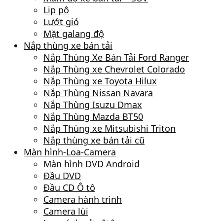
Lip pô
Lướt gió
Mặt galang độ
Nắp thùng xe bán tải
Nắp Thùng Xe Bán Tải Ford Ranger
Nắp Thùng xe Chevrolet Colorado
Nắp Thùng xe Toyota Hilux
Nắp Thùng Nissan Navara
Nắp Thùng Isuzu Dmax
Nắp Thùng Mazda BT50
Nắp Thùng xe Mitsubishi Triton
Nắp thùng xe bán tải cũ
Màn hình-Loa-Camera
Màn hình DVD Android
Đầu DVD
Đầu CD Ô tô
Camera hành trình
Camera lùi