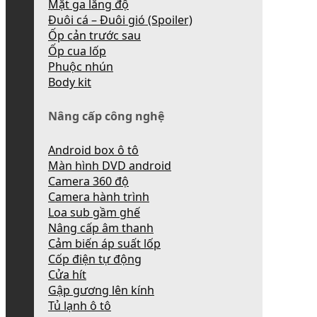
Mặt ga lăng độ
Đuôi cá – Đuôi gió (Spoiler)
Ốp cản trước sau
Ốp cua lốp
Phuộc nhún
Body kit
Nâng cấp công nghệ
Android box ô tô
Màn hình DVD android
Camera 360 độ
Camera hành trình
Loa sub gầm ghế
Nâng cấp âm thanh
Cảm biến áp suất lốp
Cốp điện tự động
Cửa hít
Gập gương lên kính
Tủ lạnh ô tô