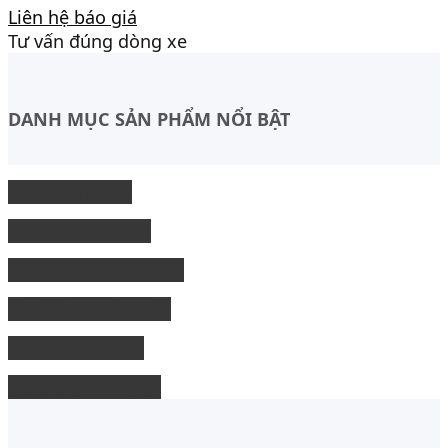
Liên hệ báo giá
Tư vấn đúng dòng xe
DANH MỤC SẢN PHẨM NỔI BẬT
Độ Nội thất xe
độ Ngoại thất xe
Nâng cấp công nghệ
Phụ kiện xe bán tải
độ xe limousine
độ ghế chỉnh điện