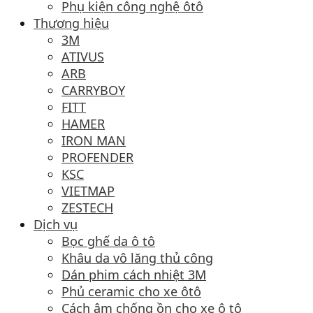
Phụ kiện công nghệ ôtô
Thương hiệu
3M
ATIVUS
ARB
CARRYBOY
FITT
HAMER
IRON MAN
PROFENDER
KSC
VIETMAP
ZESTECH
Dịch vụ
Bọc ghế da ô tô
Khâu da vô lăng thủ công
Dán phim cách nhiệt 3M
Phủ ceramic cho xe ôtô
Cách âm chống ồn cho xe ô tô