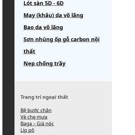
Lót sàn 5D - 6D
May (khâu) da vô lăng
Bao da vô lăng
Sơn nhúng ốp gỗ carbon nội
thất
Nẹp chống trầy
Trang trí ngoại thất
Bệ bước chân
Vè che mưa
Baga – Giá nóc
Lip pô